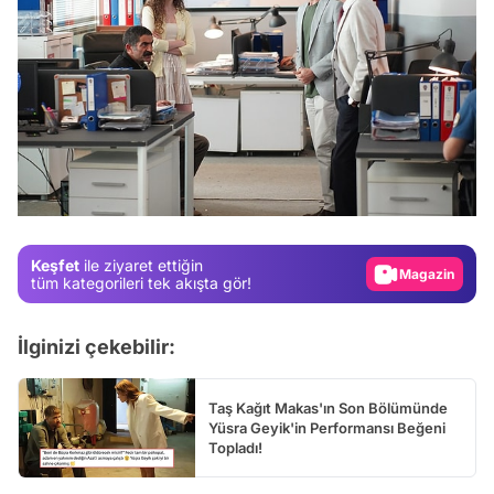
Video
Test
Gündem
Magazin
Keşfet
ile ziyaret ettiğin
tüm kategorileri tek akışta gör!
Video
Test
İlginizi çekebilir:
Taş Kağıt Makas'ın Son Bölümünde
Yüsra Geyik'in Performansı Beğeni
Topladı!