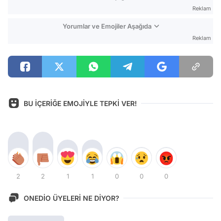
Reklam
Yorumlar ve Emojiler Aşağıda
Reklam
BU İÇERİĞE EMOJİYLE TEPKİ VER!
2
2
1
1
0
0
0
ONEDİO ÜYELERİ NE DİYOR?