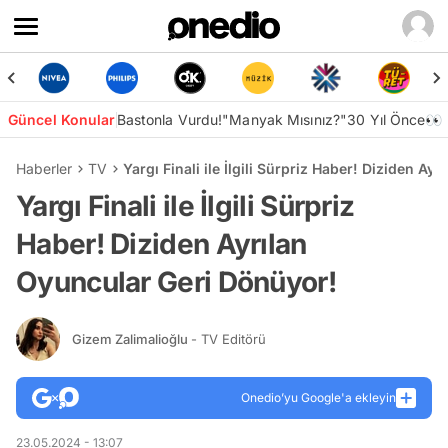
Güncel Konular
Bastonla Vurdu!
"Manyak Mısınız?"
30 Yıl Önce👀
Haberler
TV
Yargı Finali ile İlgili Sürpriz Haber! Diziden A
Yargı Finali ile İlgili Sürpriz
Haber! Diziden Ayrılan
Oyuncular Geri Dönüyor!
Gizem Zalimalioğlu
- TV Editörü
Onedio’yu Google'a ekleyin
23.05.2024 - 13:07