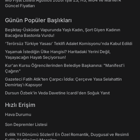
MG Fiyat Listesi Ağustos 2026! İşte ZS, HS, MG4 ve Marvel R
Güncel Fiyatları
Günün Popüler Başlıkları
Beşiktaş-Üsküdar Vapurunda Yaşlı Kadın, Şort Giyen Kadının
Bacağına Bastonla Vurdu!
‘Terörsüz Türkiye Yasası’ Teklifi Adalet Komisyonu'nda Kabul Edildi
Yaşamak İstediğin Ülke Hangisi? Haritadaki Yerini Değil,
Yaşayacağın Hayatı Seçiyorsun!
Kur'an Kursu Öğrencilerinden Belediye Başkanına: "Manifest’i
Çağırın"
Gazeteci Fatih Atik'ten Çarpıcı İddia: Çerçeve Yasa Selahattin
Demirtaş'ı Kapsıyor
Dursun Özbek'in Veda Davetine Icardi'den Soğuk Yanıt
Hızlı Erişim
Hava Durumu
Son Depremler Listesi
Evlilik Yıl Dönümü Sözleri! En Özel Romantik, Duygusal ve Resimli