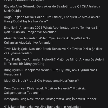
Evlilik Yıl dönümü Mesajları
Rüyada Altın Görmek: Gerçekler de Saadetiniz de Çil Çil Altınlarda
Saklı Olabilir!
Doğal Taşların Merak Edilen Tüm Etkileri, Enerjileri ve Şifa Alanları:
Hangi Doğal Taş Ne İşe Yarar?
Emojilerin Anlamları: 2023 WhatsApp, Instagram ve Twitter'da En
Çok Kullanılan Emojiler ve Anlamları
Atasözleri ve Anlamları: A'dan Z'ye Gündelik Hayatta En Sık
Kullanılan Atasözleri ve Anlamları
Tavla Diziliş Şekli Nasıldır? Erkek Tavlası ve Kız Tavlası Diziliş Şekilleri
ve Oynama Yönleri
Tarot Kartları ve Anlamları Nelerdir? Majör ve Minör Arkana Desteleri
İle Tılsımlı Bir Dünyaya Giriş
Burç Uyumu Hesaplama Nedir? Burç Uyumu, Aşk Uyumu Nasıl
Hesaplanır?
İdeal Kilo Nedir? İdeal Kilo Hesaplama Nasıl Yapılır?
Ders Çalışırken Dinlenecek Müzikler Nelerdir? Müziksiz
Çalışamayanlar Toplanın!
Instagram Giriş Nasıl Yapılır? Instagram'a Giriş İşlemleri Rehberi
41 Ülkenin Bayrakları ve Ülke Bayraklarının Anlamları