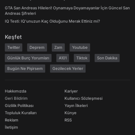
GTA San Andreas Hileleri! Oynamaya Doyamayanlar İçin Güncel San
Andreas Şifreleri
IQ Testi: IQ'unuzun Kaç Olduğunu Merak Ettiniz mi?
Keşfet
Twitter
Deprem
Zam
Youtube
Günlük Burç Yorumları
A101
Tiktok
Son Dakika
Bugün Ne Pişirsem
Gezilecek Yerler
Hakkımızda
Kariyer
Geri Bildirim
Kullanıcı Sözleşmesi
Gizlilik Politikası
Yayın İlkeleri
Topluluk Kuralları
Künye
Reklam
RSS
İletişim