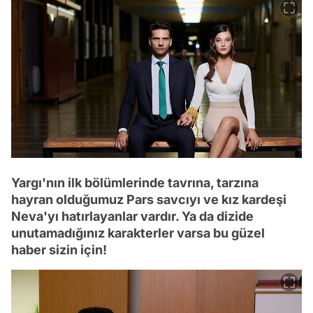
Yargı'nın ilk bölümlerinde tavrına, tarzına
hayran olduğumuz Pars savcıyı ve kız kardeşi
Neva'yı hatırlayanlar vardır. Ya da dizide
unutamadığınız karakterler varsa bu güzel
haber sizin için!