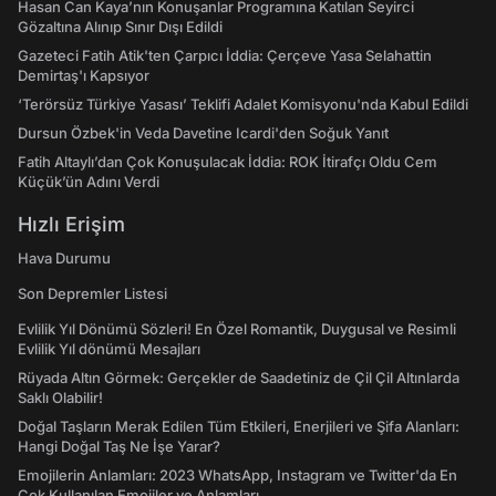
Hasan Can Kaya’nın Konuşanlar Programına Katılan Seyirci
Gözaltına Alınıp Sınır Dışı Edildi
Gazeteci Fatih Atik'ten Çarpıcı İddia: Çerçeve Yasa Selahattin
Demirtaş'ı Kapsıyor
‘Terörsüz Türkiye Yasası’ Teklifi Adalet Komisyonu'nda Kabul Edildi
Dursun Özbek'in Veda Davetine Icardi'den Soğuk Yanıt
Fatih Altaylı’dan Çok Konuşulacak İddia: ROK İtirafçı Oldu Cem
Küçük’ün Adını Verdi
Hızlı Erişim
Hava Durumu
Son Depremler Listesi
Evlilik Yıl Dönümü Sözleri! En Özel Romantik, Duygusal ve Resimli
Evlilik Yıl dönümü Mesajları
Rüyada Altın Görmek: Gerçekler de Saadetiniz de Çil Çil Altınlarda
Saklı Olabilir!
Doğal Taşların Merak Edilen Tüm Etkileri, Enerjileri ve Şifa Alanları:
Hangi Doğal Taş Ne İşe Yarar?
Emojilerin Anlamları: 2023 WhatsApp, Instagram ve Twitter'da En
Çok Kullanılan Emojiler ve Anlamları