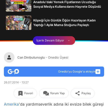
Anadolu'daki Yemek Fiyatlarının Ucuzluğu
Sosyal Medya Kullanıcılarını Hayrete Düşürdü
Köpeği İçin Günlük Öğün Hazırlayan Kadın
Yaptığı 1 Aylık Mama Stoğunu Paylaştı
İçerik Devam Ediyor
Can Dinibutunoglu
- Onedio Üyesi
Onedio’yu Google'a ekleyin
26.07.2014 - 13:27
Favori
Yorum Yap
Paylaş
Amerika
'da yardımseverlik adına iki evsize bilek güreşi