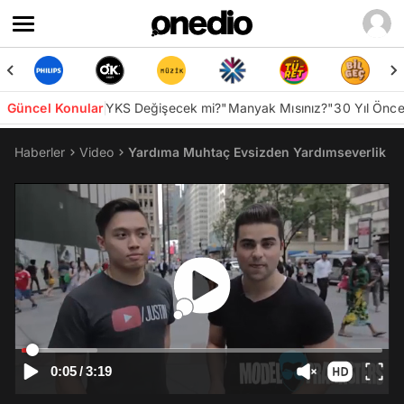
Güncel Konular
YKS Değişecek mi?
"Manyak Mısınız?"
30 Yıl Önc
Haberler
Video
Yardıma Muhtaç Evsizden Yardımseverlik Der
0:05
/
3:19