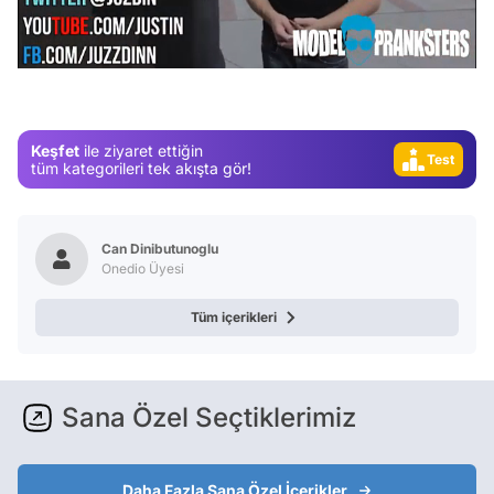
Test
/
Gündem
Magazin
Video
Keşfet
ile ziyaret ettiğin
Test
tüm kategorileri tek akışta gör!
Can Dinibutunoglu
Onedio Üyesi
Tüm içerikleri
Sana Özel Seçtiklerimiz
Daha Fazla Sana Özel İçerikler