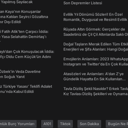
Yapılmış Sayılacak
Son Depremler Listesi
an Kaya’nın Konuşanlar
Evlilik Yıl Dönümü Sözleri! En Özel
na Katılan Seyirci Gözaltına
Romantik, Duygusal ve Resimli Evlilik 
nır Dışı Edildi
dönümü Mesajları
Rüyada Altın Görmek: Gerçekler de
 Fatih Atik'ten Çarpıcı İddia:
Saadetiniz de Çil Çil Altınlarda Saklı Ol
Yasa Selahattin Demirtaş'ı
r
Doğal Taşların Merak Edilen Tüm Etkil
Enerjileri ve Şifa Alanları: Hangi Doğa
taylı’dan Çok Konuşulacak İddia:
Ne İşe Yarar?
afçı Oldu Cem Küçük’ün Adını
Emojilerin Anlamları: 2023 WhatsApp
Instagram ve Twitter'da En Çok Kulla
Emojiler ve Anlamları
Özbek'in Veda Davetine
Atasözleri ve Anlamları: A'dan Z'ye
en Soğuk Yanıt
Gündelik Hayatta En Sık Kullanılan
Atasözleri ve Anlamları
z Türkiye Yasası’ Teklifi Adalet
Tavla Diziliş Şekli Nasıldır? Erkek Tavl
nu'nda Kabul Edildi
Kız Tavlası Diziliş Şekilleri ve Oynama
Yönleri
nlük Burç Yorumları
A101
Tiktok
Son Dakika
Bugün Ne P