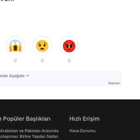
0
0
0
mlar Aşağıda
Reklam
 Popüler Başlıkları
Hızlı Erişim
 Arabistan ve Pakistan Arasında
Hava Durumu
laşması: Birine Yapılan Saldırı