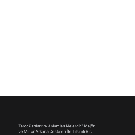
Tarot Kartları ve Anlamları Nelerdir? Majör
ve Minör Arkana Desteleri İle Tılsımlı Bir