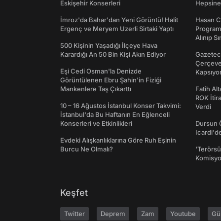
Eskişehir Konserleri
Hepsine 
İmroz'da Bahar'dan Yeni Görüntü! Halit
Hasan C
Ergenç ve Meryem Uzerli Sirtaki Yaptı
Programı
Alınıp Sı
500 Kişinin Yaşadığı İlçeye Hava
Karardığı An 50 Bin Kişi Akın Ediyor
Gazeteci
Çerçeve 
Eşi Cedi Osman'la Denizde
Kapsıyo
Görüntülenen Ebru Şahin'in Fiziği
Mankenlere Taş Çıkarttı
Fatih Al
ROK İtir
10 – 16 Ağustos İstanbul Konser Takvimi:
Verdi
İstanbul'da Bu Haftanın En Eğlenceli
Konserleri ve Etkinlikleri
Dursun 
Icardi'd
Evdeki Alışkanlıklarına Göre Ruh Eşinin
Burcu Ne Olmalı?
‘Terörsü
Komisyo
Keşfet
Twitter
Deprem
Zam
Youtube
Gü