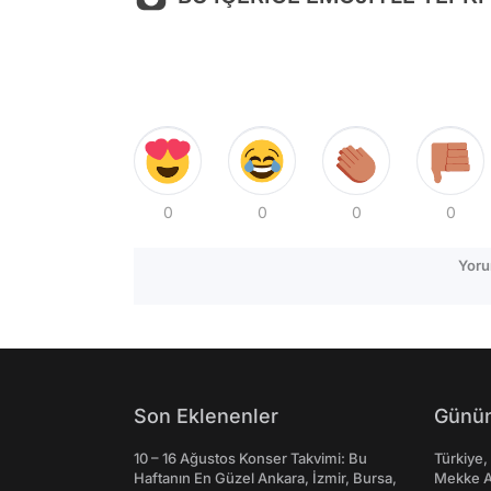
0
0
0
0
Yoru
Son Eklenenler
Günün
10 – 16 Ağustos Konser Takvimi: Bu
Türkiye,
Haftanın En Güzel Ankara, İzmir, Bursa,
Mekke An