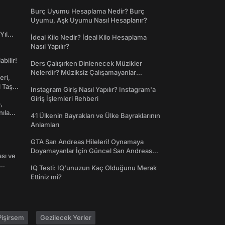
Dünyaya Giriş
Burç Uyumu Hesaplama Nedir? Burç
Uyumu, Aşk Uyumu Nasıl Hesaplanır?
Yıl
İdeal Kilo Nedir? İdeal Kilo Hesaplama
Nasıl Yapılır?
abilir!
Ders Çalışırken Dinlenecek Müzikler
Nelerdir? Müziksiz Çalışamayanlar
eri,
Toplanın!
l Taş
Instagram Giriş Nasıl Yapılır? Instagram'a
Giriş İşlemleri Rehberi
,
nılan
41 Ülkenin Bayrakları ve Ülke Bayraklarının
Anlamları
GTA San Andreas Hileleri! Oynamaya
Doyamayanlar İçin Güncel San Andreas
ası ve
Şifreleri
IQ Testi: IQ'unuzun Kaç Olduğunu Merak
Ettiniz mi?
işirsem
Gezilecek Yerler