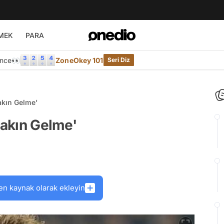
MEK
PARA
Önce👀
ZoneOkey 101
Seri Diz
akın Gelme'
Sakın Gelme'
en kaynak olarak ekleyin