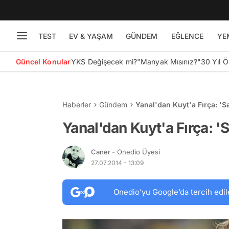
TEST
EV & YAŞAM
GÜNDEM
EĞLENCE
YE
Güncel Konular
YKS Değişecek mi?
"Manyak Mısınız?"
30 Yıl 
Haberler
Gündem
Yanal'dan Kuyt'a Fırça: 'S
Yanal'dan Kuyt'a Fırça: '
Caner
- Onedio Üyesi
27.07.2014 - 13:09
Onedio’yu Google’da tercih edil