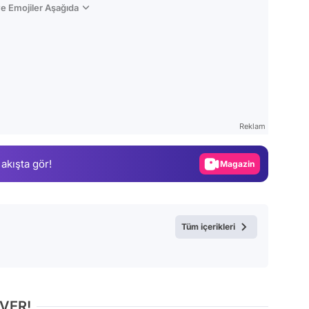
e Emojiler Aşağıda
Video
Test
Reklam
Gündem
 akışta gör!
Magazin
Video
Test
Tüm içerikleri
 VER!