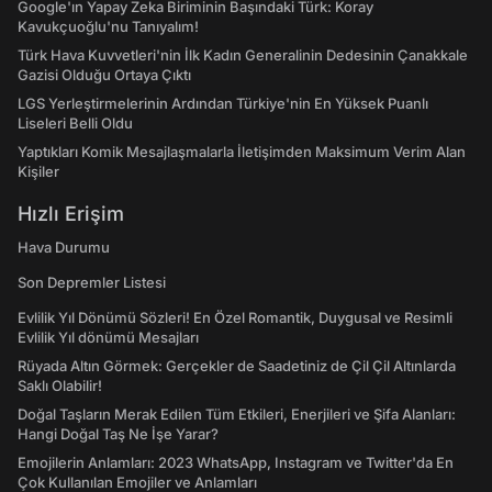
Google'ın Yapay Zeka Biriminin Başındaki Türk: Koray
Kavukçuoğlu'nu Tanıyalım!
Türk Hava Kuvvetleri'nin İlk Kadın Generalinin Dedesinin Çanakkale
Gazisi Olduğu Ortaya Çıktı
LGS Yerleştirmelerinin Ardından Türkiye'nin En Yüksek Puanlı
Liseleri Belli Oldu
Yaptıkları Komik Mesajlaşmalarla İletişimden Maksimum Verim Alan
Kişiler
Hızlı Erişim
Hava Durumu
Son Depremler Listesi
Evlilik Yıl Dönümü Sözleri! En Özel Romantik, Duygusal ve Resimli
Evlilik Yıl dönümü Mesajları
Rüyada Altın Görmek: Gerçekler de Saadetiniz de Çil Çil Altınlarda
Saklı Olabilir!
Doğal Taşların Merak Edilen Tüm Etkileri, Enerjileri ve Şifa Alanları:
Hangi Doğal Taş Ne İşe Yarar?
Emojilerin Anlamları: 2023 WhatsApp, Instagram ve Twitter'da En
Çok Kullanılan Emojiler ve Anlamları