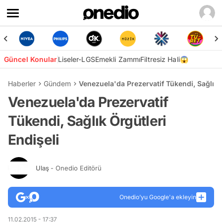
Güncel Konular
Liseler-LGS
Emekli Zammı
Filtresiz Hali😱
Haberler
Gündem
Venezuela'da Prezervatif Tükendi, Sağlık Ö
Venezuela'da Prezervatif
Tükendi, Sağlık Örgütleri
Endişeli
Ulaş
- Onedio Editörü
Onedio’yu Google'a ekleyin
11.02.2015 - 17:37