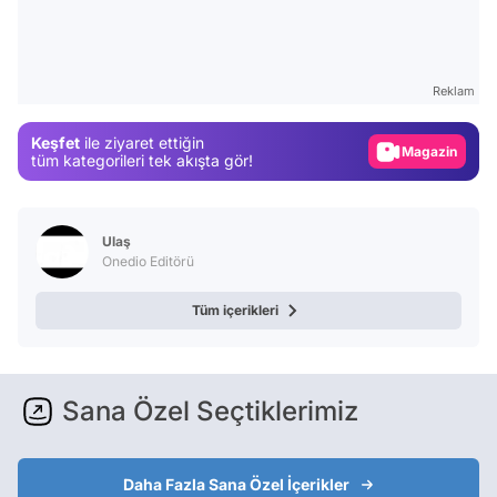
Video
Test
Reklam
Gündem
Keşfet
ile ziyaret ettiğin
Magazin
tüm kategorileri tek akışta gör!
Video
Test
Ulaş
Onedio Editörü
Tüm içerikleri
Sana Özel Seçtiklerimiz
Daha Fazla Sana Özel İçerikler