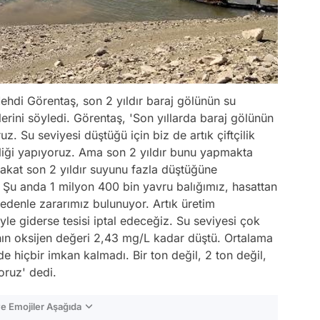
 Mehdi Görentaş, son 2 yıldır baraj gölünün su
lerini söyledi. Görentaş, 'Son yıllarda baraj gölünün
. Su seviyesi düştüğü için biz de artık çiftçilik
iliği yapıyoruz. Ama son 2 yıldır bunu yapmakta
 fakat son 2 yıldır suyunu fazla düştüğüne
r. Şu anda 1 milyon 400 bin yavru balığımız, hasattan
edenle zararımız bulunuyor. Artık üretim
 giderse tesisi iptal edeceğiz. Su seviyesi çok
anın oksijen değeri 2,43 mg/L kadar düştü. Ortalama
e hiçbir imkan kalmadı. Bir ton değil, 2 ton değil,
oruz' dedi.
e Emojiler Aşağıda