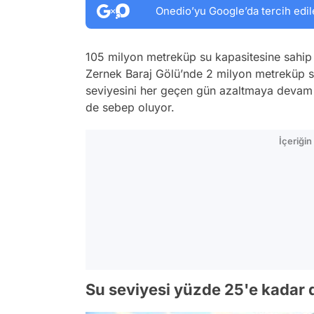
Onedio’yu Google’da tercih edil
105 milyon metreküp su kapasitesine sahip
Zernek Baraj Gölü’nde 2 milyon metreküp su
seviyesini her geçen gün azaltmaya devam e
de sebep oluyor.
İçeriği
Su seviyesi yüzde 25'e kadar 