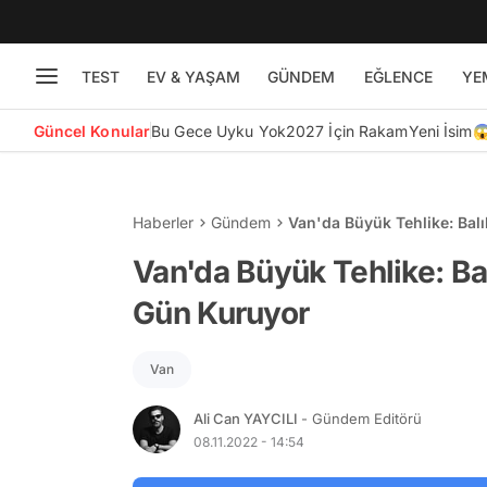
TEST
EV & YAŞAM
GÜNDEM
EĞLENCE
YE
Güncel Konular
Bu Gece Uyku Yok
2027 İçin Rakam
Yeni İsim
Haberler
Gündem
Van'da Büyük Tehlike: Bal
Van'da Büyük Tehlike: Ba
Gün Kuruyor
Van
Ali Can YAYCILI
- Gündem Editörü
08.11.2022 - 14:54