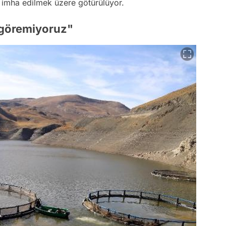
ıp imha edilmek üzere götürülüyor.
 göremiyoruz"