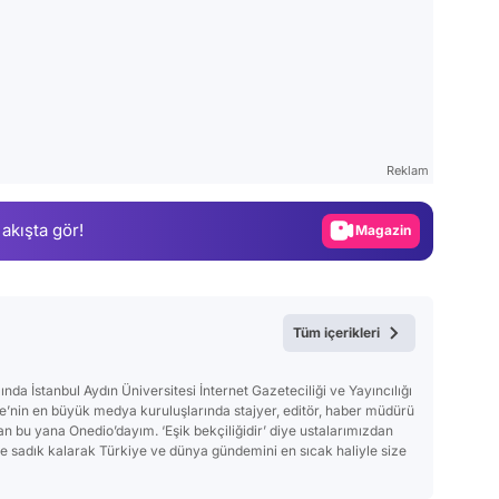
Video
Test
Reklam
Gündem
 akışta gör!
Magazin
Video
Test
Tüm içerikleri
a İstanbul Aydın Üniversitesi İnternet Gazeteciliği ve Yayıncılığı
’nin en büyük medya kuruluşlarında stajyer, editör, haber müdürü
an bu yana Onedio’dayım. ‘Eşik bekçiliğidir’ diye ustalarımızdan
ve sadık kalarak Türkiye ve dünya gündemini en sıcak haliyle size