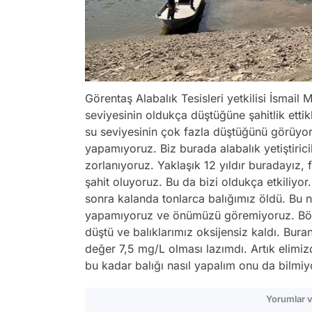
Görentaş Alabalık Tesisleri yetkilisi İsmail
seviyesinin oldukça düştüğüne şahitlik ettik
su seviyesinin çok fazla düştüğünü görüyoruz
yapamıyoruz. Biz burada alabalık yetiştiric
zorlanıyoruz. Yaklaşık 12 yıldır buradayız,
şahit oluyoruz. Bu da bizi oldukça etkiliyo
sonra kalanda tonlarca balığımız öldü. Bu n
yapamıyoruz ve önümüzü göremiyoruz. Böyle
düştü ve balıklarımız oksijensiz kaldı. Bur
değer 7,5 mg/L olması lazımdı. Artık elimizd
bu kadar balığı nasıl yapalım onu da bilmiy
Yorumlar v