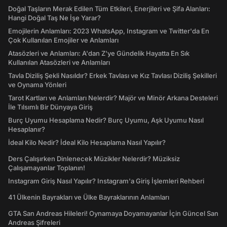
Doğal Taşların Merak Edilen Tüm Etkileri, Enerjileri ve Şifa Alanları:
Hangi Doğal Taş Ne İşe Yarar?
Emojilerin Anlamları: 2023 WhatsApp, Instagram ve Twitter'da En
Çok Kullanılan Emojiler ve Anlamları
Atasözleri ve Anlamları: A'dan Z'ye Gündelik Hayatta En Sık
Kullanılan Atasözleri ve Anlamları
Tavla Diziliş Şekli Nasıldır? Erkek Tavlası ve Kız Tavlası Diziliş Şekilleri
ve Oynama Yönleri
Tarot Kartları ve Anlamları Nelerdir? Majör ve Minör Arkana Desteleri
İle Tılsımlı Bir Dünyaya Giriş
Burç Uyumu Hesaplama Nedir? Burç Uyumu, Aşk Uyumu Nasıl
Hesaplanır?
İdeal Kilo Nedir? İdeal Kilo Hesaplama Nasıl Yapılır?
Ders Çalışırken Dinlenecek Müzikler Nelerdir? Müziksiz
Çalışamayanlar Toplanın!
Instagram Giriş Nasıl Yapılır? Instagram'a Giriş İşlemleri Rehberi
41 Ülkenin Bayrakları ve Ülke Bayraklarının Anlamları
GTA San Andreas Hileleri! Oynamaya Doyamayanlar İçin Güncel San
Andreas Şifreleri