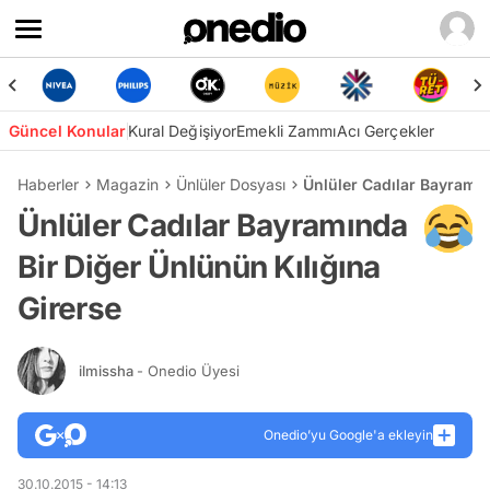
Güncel Konular
Kural Değişiyor
Emekli Zammı
Acı Gerçekler
Haberler
Magazin
Ünlüler Dosyası
Ünlüler Cadılar Bayramın
Ünlüler Cadılar Bayramında
Bir Diğer Ünlünün Kılığına
Girerse
ilmissha
- Onedio Üyesi
Onedio’yu Google'a ekleyin
30.10.2015 - 14:13