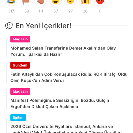
317
169
111
57
27
26
0
En Yeni İçerikler!
Magazin
Mohamed Salah Transferine Demet Akalın'dan Olay
Yorum: "Şarkısı da Hazır"
Gündem
Fatih Altaylı’dan Çok Konuşulacak İddia: ROK İtirafçı Oldu
Cem Küçük’ün Adını Verdi
Magazin
Manifest Polemiğinde Sessizliğini Bozdu: Gülçin
Ergül'den Dikkat Çeken Açıklama
Eğitim
2026 Özel Üniversite Fiyatları: İstanbul, Ankara ve
İzmir'deki Vakıf Üniversitelerinin Yeni Dönem Ücretleri