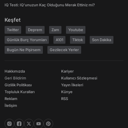
IQ Testi: IQ'unuzun Kaç Olduğunu Merak Ettiniz mi?
Keşfet
Twitter
Deprem
Zam
Youtube
Günlük Burç Yorumları
A101
Tiktok
Son Dakika
Bugün Ne Pişirsem
Gezilecek Yerler
Hakkımızda
Kariyer
Geri Bildirim
Kullanıcı Sözleşmesi
Gizlilik Politikası
Yayın İlkeleri
Topluluk Kuralları
Künye
Reklam
RSS
İletişim