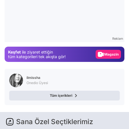
Video
Test
Gündem
Reklam
Magazin
Keşfet
ile ziyaret ettiğin
Video
tüm kategorileri tek akışta gör!
Test
ilmissha
Onedio Üyesi
Tüm içerikleri
Sana Özel Seçtiklerimiz