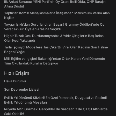
İlk Anket Sonucu: YENİ Parti'nin Oy Oranı Belli Oldu, CHP Barajın
Altına Düştü!
Yaptıkları Komik Mesajlaşmalarla İletişimden Maksimum Verim Alan
Kişiler
Toygar Işıklı'dan Gururlandıran Başarı! Grammy Ödülleri'nde Oy
Verecek Jüri Üyeleri Arasına Seçildi
Hiçbir Tuzak Onu Durduramıyordu: 3 Yıldır Çiftçilerin Baş Belası
Olan Kedi Yakalandı
Tarla İşçisiydi Modellere Taş Çıkarttı: Viral Olan Kadının Son Haline
Beğeni Yağdı
Milli Eğitim ve İçişleri Bakanlığı’ndan Ortak Karar: Yeni Dönemde
Tüm Okullardaki Kurallar Değişiyor
Hızlı Erişim
Hava Durumu
Son Depremler Listesi
Evlilik Yıl Dönümü Sözleri! En Özel Romantik, Duygusal ve Resimli
Evlilik Yıl dönümü Mesajları
Rüyada Altın Görmek: Gerçekler de Saadetiniz de Çil Çil Altınlarda
Saklı Olabilir!