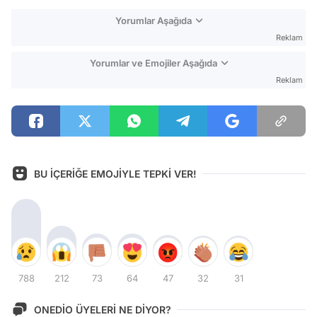
Yorumlar Aşağıda
Reklam
Yorumlar ve Emojiler Aşağıda
Reklam
BU İÇERİĞE EMOJİYLE TEPKİ VER!
788
212
73
64
47
32
31
ONEDİO ÜYELERİ NE DİYOR?