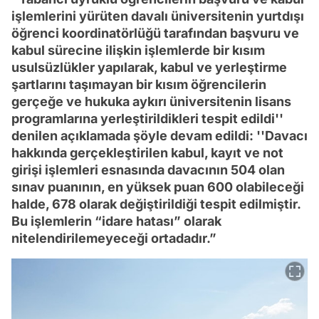
işlemlerini yürüten davalı üniversitenin yurtdışı
öğrenci koordinatörlüğü tarafından başvuru ve
kabul sürecine ilişkin işlemlerde bir kısım
usulsüzlükler yapılarak, kabul ve yerleştirme
şartlarını taşımayan bir kısım öğrencilerin
gerçeğe ve hukuka aykırı üniversitenin lisans
programlarına yerleştirildikleri tespit edildi''
denilen açıklamada şöyle devam edildi: ''Davacı
hakkında gerçekleştirilen kabul, kayıt ve not
girişi işlemleri esnasında davacının 504 olan
sınav puanının, en yüksek puan 600 olabileceği
halde, 678 olarak değiştirildiği tespit edilmiştir.
Bu işlemlerin “idare hatası” olarak
nitelendirilemeyeceği ortadadır.”