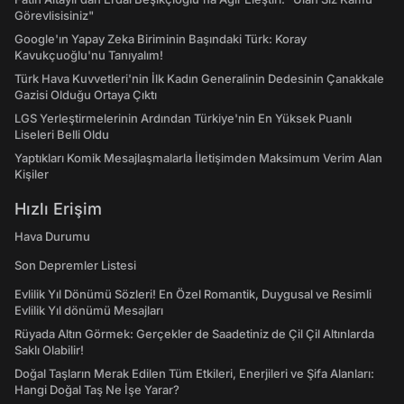
Görevlisisiniz"
Google'ın Yapay Zeka Biriminin Başındaki Türk: Koray
Kavukçuoğlu'nu Tanıyalım!
Türk Hava Kuvvetleri'nin İlk Kadın Generalinin Dedesinin Çanakkale
Gazisi Olduğu Ortaya Çıktı
LGS Yerleştirmelerinin Ardından Türkiye'nin En Yüksek Puanlı
Liseleri Belli Oldu
Yaptıkları Komik Mesajlaşmalarla İletişimden Maksimum Verim Alan
Kişiler
Hızlı Erişim
Hava Durumu
Son Depremler Listesi
Evlilik Yıl Dönümü Sözleri! En Özel Romantik, Duygusal ve Resimli
Evlilik Yıl dönümü Mesajları
Rüyada Altın Görmek: Gerçekler de Saadetiniz de Çil Çil Altınlarda
Saklı Olabilir!
Doğal Taşların Merak Edilen Tüm Etkileri, Enerjileri ve Şifa Alanları:
Hangi Doğal Taş Ne İşe Yarar?