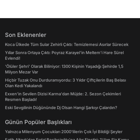
Son Eklenenler
Koca Ülkede Tüm Sular Zehirli Çıktı: Temizlemesi Asırlar Sürecek
Yıllar Sonra Ortaya Çıktı: Poyraz Karayel'in Meltem'i Hare Sürel
Evlendi!
'Ölüler Şehri' Olarak Biliniyor: 1300 Kişinin Yaşadığı Şehirde 1,5
Milyon Mezar Var
Hiçbir Tuzak Onu Durduramıyordu: 3 Yıldır Çiftçilerin Baş Belası
Olan Kedi Yakalandı
Exxen'in Sevilen Dizisi Karma'dan Müjde: 2. Sezon Çekimleri
Resmen Başladı!
Eski Sevgilinin Düğününde Dj Olsan Hangi Şarkıyı Çalardın?
Günün Popüler Başlıkları
Yalnızca Milenyum Çocukları 2000'lilerin Çok İyi Bildiği Şeyler
Fatih Altaylı'dan Erdal Beşikçioğlu'na Ağır Eleştiri: "Ulan Siz Kamu