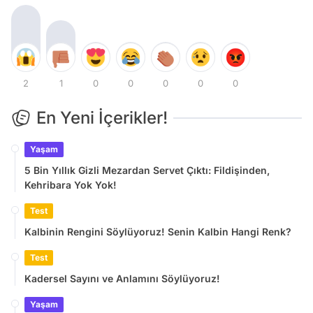
2
1
0
0
0
0
0
En Yeni İçerikler!
Yaşam
5 Bin Yıllık Gizli Mezardan Servet Çıktı: Fildişinden,
Kehribara Yok Yok!
Test
Kalbinin Rengini Söylüyoruz! Senin Kalbin Hangi Renk?
Test
Kadersel Sayını ve Anlamını Söylüyoruz!
Yaşam