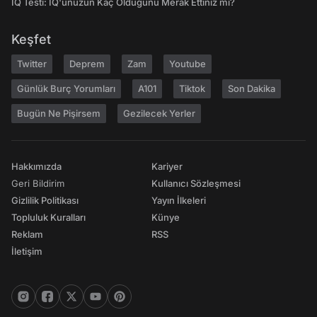
IQ Testi: IQ'unuzun Kaç Olduğunu Merak Ettiniz mi?
Keşfet
Twitter
Deprem
Zam
Youtube
Günlük Burç Yorumları
A101
Tiktok
Son Dakika
Bugün Ne Pişirsem
Gezilecek Yerler
Hakkımızda
Kariyer
Geri Bildirim
Kullanıcı Sözleşmesi
Gizlilik Politikası
Yayın İlkeleri
Topluluk Kuralları
Künye
Reklam
RSS
İletişim