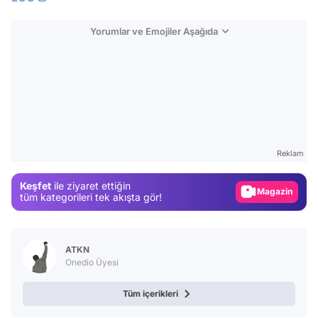
Yorumlar ve Emojiler Aşağıda
Video
Test
Reklam
Gündem
Keşfet
ile ziyaret ettiğin
Magazin
tüm kategorileri tek akışta gör!
Video
Test
ATKN
Onedio Üyesi
Tüm içerikleri