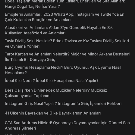
Doğal Taşların Merak Edilen Tüm Etkileri, Enerjileri ve Şifa Alanları:
Hangi Doğal Taş Ne İşe Yarar?
Emojilerin Anlamları: 2023 WhatsApp, Instagram ve Twitter'da En
Çok Kullanılan Emojiler ve Anlamları
Atasözleri ve Anlamları: A'dan Z'ye Gündelik Hayatta En Sık
Kullanılan Atasözleri ve Anlamları
Tavla Diziliş Şekli Nasıldır? Erkek Tavlası ve Kız Tavlası Diziliş Şekilleri
ve Oynama Yönleri
Tarot Kartları ve Anlamları Nelerdir? Majör ve Minör Arkana Desteleri
İle Tılsımlı Bir Dünyaya Giriş
Burç Uyumu Hesaplama Nedir? Burç Uyumu, Aşk Uyumu Nasıl
Hesaplanır?
İdeal Kilo Nedir? İdeal Kilo Hesaplama Nasıl Yapılır?
Ders Çalışırken Dinlenecek Müzikler Nelerdir? Müziksiz
Çalışamayanlar Toplanın!
Instagram Giriş Nasıl Yapılır? Instagram'a Giriş İşlemleri Rehberi
41 Ülkenin Bayrakları ve Ülke Bayraklarının Anlamları
GTA San Andreas Hileleri! Oynamaya Doyamayanlar İçin Güncel San
Andreas Şifreleri