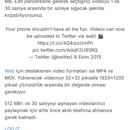
MB. Edit penceresine gelerek seçtiğiniz videoyu 1 ila
30 saniye arasında bir süreye sığacak şekilde
kırpabiliyorsunuz.
Your phone shouldn't have all the fun. Videos can now
be uploaded to Twitter via web! 🎬
https://t.co/4Q4rpzUmPh
pic.twitter.com/AdqK2U9SRQ
— Twitter (@twitter)
8 Ekim 2015
Web
için desteklenen video formatları ise MP4 ve
MOV. Yüklenecek videonun 32×32 pikselle 1920×1200
piksel çözünürlük arasında bir değerde olması
gerekiyor.
512 MB’ı ve 30 saniyeyi aşmayan videolarınızı
paylaşmak için artık önce akıllı telefona atmanıza
gerek kalmadı.
LOG