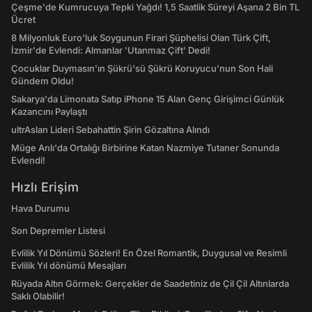
Çeşme'de Kumrucuya Tepki Yağdı! 1,5 Saatlik Süreyi Aşana 2 Bin TL
Ücret
8 Milyonluk Euro'luk Soygunun Firari Şüphelisi Olan Türk Çift,
İzmir'de Evlendi: Almanlar 'Utanmaz Çift' Dedi!
Çocuklar Duymasın'ın Şükrü'sü Şükrü Koruyucu'nun Son Hali
Gündem Oldu!
Sakarya'da Limonata Satıp iPhone 15 Alan Genç Girişimci Günlük
Kazancını Paylaştı
ultrAslan Lideri Sebahattin Şirin Gözaltına Alındı
Müge Anlı'da Ortalığı Birbirine Katan Nazmiye Tutaner Sonunda
Evlendi!
Hızlı Erişim
Hava Durumu
Son Depremler Listesi
Evlilik Yıl Dönümü Sözleri! En Özel Romantik, Duygusal ve Resimli
Evlilik Yıl dönümü Mesajları
Rüyada Altın Görmek: Gerçekler de Saadetiniz de Çil Çil Altınlarda
Saklı Olabilir!