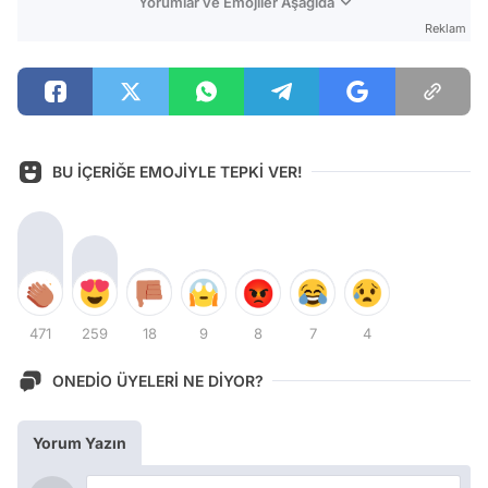
Yorumlar ve Emojiler Aşağıda
Reklam
BU İÇERİĞE EMOJİYLE TEPKİ VER!
471
259
18
9
8
7
4
ONEDİO ÜYELERİ NE DİYOR?
Yorum Yazın