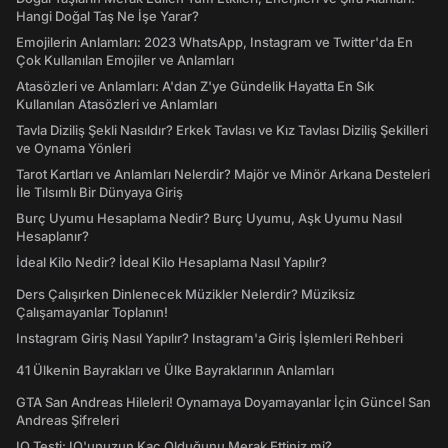
Hangi Doğal Taş Ne İşe Yarar?
Emojilerin Anlamları: 2023 WhatsApp, Instagram ve Twitter'da En
Çok Kullanılan Emojiler ve Anlamları
Atasözleri ve Anlamları: A'dan Z'ye Gündelik Hayatta En Sık
Kullanılan Atasözleri ve Anlamları
Tavla Diziliş Şekli Nasıldır? Erkek Tavlası ve Kız Tavlası Diziliş Şekilleri
ve Oynama Yönleri
Tarot Kartları ve Anlamları Nelerdir? Majör ve Minör Arkana Desteleri
İle Tılsımlı Bir Dünyaya Giriş
Burç Uyumu Hesaplama Nedir? Burç Uyumu, Aşk Uyumu Nasıl
Hesaplanır?
İdeal Kilo Nedir? İdeal Kilo Hesaplama Nasıl Yapılır?
Ders Çalışırken Dinlenecek Müzikler Nelerdir? Müziksiz
Çalışamayanlar Toplanın!
Instagram Giriş Nasıl Yapılır? Instagram'a Giriş İşlemleri Rehberi
41 Ülkenin Bayrakları ve Ülke Bayraklarının Anlamları
GTA San Andreas Hileleri! Oynamaya Doyamayanlar İçin Güncel San
Andreas Şifreleri
IQ Testi: IQ'unuzun Kaç Olduğunu Merak Ettiniz mi?