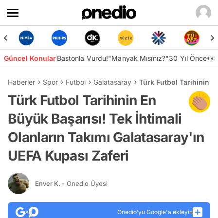
Güncel Konular
Bastonla Vurdu!
"Manyak Mısınız?"
30 Yıl Önce👀
Haberler
Spor
Futbol
Galatasaray
Türk Futbol Tarihinin E
Türk Futbol Tarihinin En
Büyük Başarısı! Tek İhtimali
Olanların Takımı Galatasaray'ın
UEFA Kupası Zaferi
Enver K.
- Onedio Üyesi
Onedio’yu Google'a ekleyin