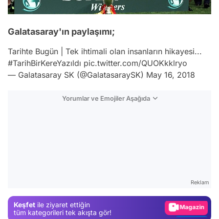
Galatasaray'ın paylaşımı;
Tarihte Bugün | Tek ihtimali olan insanların hikayesi...
#TarihBirKereYazıldı
pic.twitter.com/QUOKkklryo
— Galatasaray SK (@GalatasaraySK)
May 16, 2018
Yorumlar ve Emojiler Aşağıda
Video
Test
Gündem
Reklam
Magazin
Keşfet
ile ziyaret ettiğin
Video
tüm kategorileri tek akışta gör!