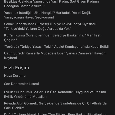
Beşiktaş-Üsküdar Vapurunda Yaşlı Kadın, Şort Giyen Kadının
Bacağına Bastonla Vurdu!
Yaşamak İstediğin Ülke Hangisi? Haritadaki Yerini Değil,
Yaşayacağın Hayatı Seçiyorsun!
Sokak Röportajında Gurbetçi Türkiye ile Avrupa'yı Kıyasladı:
"Türkiye’deki Yolların Çoğu Avrupa’da Yok"
Kur'an Kursu Öğrencilerinden Belediye Başkanına: "Manifest’i
Çağırın"
‘Terörsüz Türkiye Yasası’ Teklifi Adalet Komisyonu'nda Kabul Edildi
Uzun Süredir Kanserle Mücadele Eden Şarkıcı Cansever Hayatını
Kaybetti
Hızlı Erişim
Hava Durumu
Son Depremler Listesi
Evlilik Yıl Dönümü Sözleri! En Özel Romantik, Duygusal ve Resimli
Evlilik Yıl dönümü Mesajları
Rüyada Altın Görmek: Gerçekler de Saadetiniz de Çil Çil Altınlarda
Saklı Olabilir!
Doğal Taşların Merak Edilen Tüm Etkileri, Enerjileri ve Şifa Alanları: