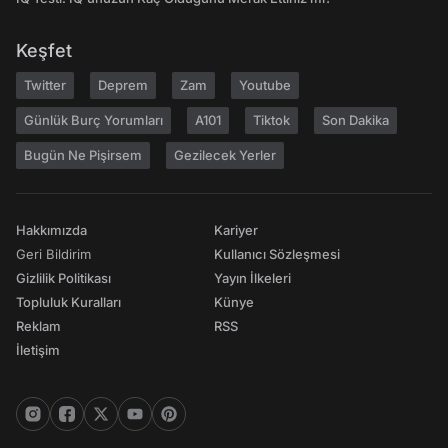
Keşfet
Twitter
Deprem
Zam
Youtube
Günlük Burç Yorumları
A101
Tiktok
Son Dakika
Bugün Ne Pişirsem
Gezilecek Yerler
Hakkımızda
Kariyer
Geri Bildirim
Kullanıcı Sözleşmesi
Gizlilik Politikası
Yayın İlkeleri
Topluluk Kuralları
Künye
Reklam
RSS
İletişim