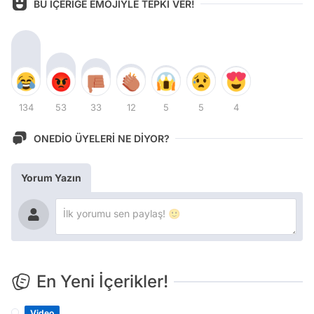
BU İÇERİĞE EMOJİYLE TEPKİ VER!
134
53
33
12
5
5
4
ONEDİO ÜYELERİ NE DİYOR?
Yorum Yazın
En Yeni İçerikler!
Video