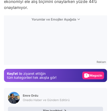
ekonomiyi ele alış biçimini onaylarken yüzde 44’ü
onaylamıyor.
Yorumlar ve Emojiler Aşağıda
Video
Test
Reklam
Gündem
Keşfet
ile ziyaret ettiğin
Magazin
tüm kategorileri tek akışta gör!
Video
Test
Emre Ordu
Onedio Haber ve Gündem Editörü
Tüm içerikleri