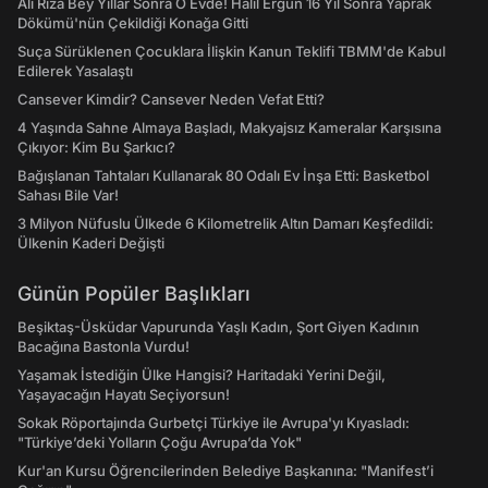
Ali Rıza Bey Yıllar Sonra O Evde! Halil Ergün 16 Yıl Sonra Yaprak
Dökümü'nün Çekildiği Konağa Gitti
Suça Sürüklenen Çocuklara İlişkin Kanun Teklifi TBMM'de Kabul
Edilerek Yasalaştı
Cansever Kimdir? Cansever Neden Vefat Etti?
4 Yaşında Sahne Almaya Başladı, Makyajsız Kameralar Karşısına
Çıkıyor: Kim Bu Şarkıcı?
Bağışlanan Tahtaları Kullanarak 80 Odalı Ev İnşa Etti: Basketbol
Sahası Bile Var!
3 Milyon Nüfuslu Ülkede 6 Kilometrelik Altın Damarı Keşfedildi:
Ülkenin Kaderi Değişti
Günün Popüler Başlıkları
Beşiktaş-Üsküdar Vapurunda Yaşlı Kadın, Şort Giyen Kadının
Bacağına Bastonla Vurdu!
Yaşamak İstediğin Ülke Hangisi? Haritadaki Yerini Değil,
Yaşayacağın Hayatı Seçiyorsun!
Sokak Röportajında Gurbetçi Türkiye ile Avrupa'yı Kıyasladı:
"Türkiye’deki Yolların Çoğu Avrupa’da Yok"
Kur'an Kursu Öğrencilerinden Belediye Başkanına: "Manifest’i