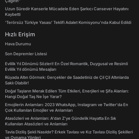
Çağırın"
Uzun Süredir Kanserle Mücadele Eden Şarkıcı Cansever Hayatını
Kaybetti
‘Terörsüz Türkiye Yasası’ Teklifi Adalet Komisyonu'nda Kabul Edildi
Hızlı Erişim
Hava Durumu
Son Depremler Listesi
Evlilik Yıl Dönümü Sözleri! En Özel Romantik, Duygusal ve Resimli
Evlilik Yıl dönümü Mesajları
Rüyada Altın Görmek: Gerçekler de Saadetiniz de Çil Çil Altınlarda
Saklı Olabilir!
Doğal Taşların Merak Edilen Tüm Etkileri, Enerjileri ve Şifa Alanları:
Hangi Doğal Taş Ne İşe Yarar?
Emojilerin Anlamları: 2023 WhatsApp, Instagram ve Twitter'da En
Çok Kullanılan Emojiler ve Anlamları
Atasözleri ve Anlamları: A'dan Z'ye Gündelik Hayatta En Sık
Kullanılan Atasözleri ve Anlamları
Tavla Diziliş Şekli Nasıldır? Erkek Tavlası ve Kız Tavlası Diziliş Şekilleri
ve Oynama Yönleri