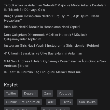
Tarot Kartları ve Anlamları Nelerdir? Majör ve Minör Arkana Desteleri
İle Tılsımlı Bir Dünyaya Giriş
Burç Uyumu Hesaplama Nedir? Burç Uyumu, Aşk Uyumu Nasıl
Hesaplanır?
İdeal Kilo Nedir? İdeal Kilo Hesaplama Nasıl Yapılır?
Ders Çalışırken Dinlenecek Müzikler Nelerdir? Müziksiz
Çalışamayanlar Toplanın!
Instagram Giriş Nasıl Yapılır? Instagram'a Giriş İşlemleri Rehberi
41 Ülkenin Bayrakları ve Ülke Bayraklarının Anlamları
GTA San Andreas Hileleri! Oynamaya Doyamayanlar İçin Güncel San
Andreas Şifreleri
IQ Testi: IQ'unuzun Kaç Olduğunu Merak Ettiniz mi?
Keşfet
Twitter
Deprem
Zam
Youtube
Günlük Burç Yorumları
A101
Tiktok
Son Dakika