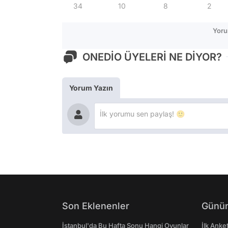
34
10
8
2
Yoru
ONEDİO ÜYELERİ NE DİYOR?
Yorum Yazın
Son Eklenenler
Günün
İstanbul'da Bu Hafta Sonu Hangi Oyunlar
İlk Anke