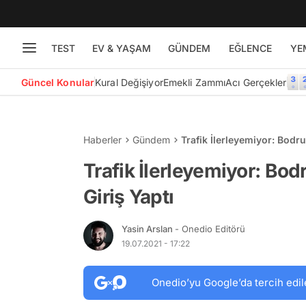
TEST
EV & YAŞAM
GÜNDEM
EĞLENCE
YE
Güncel Konular
Kural Değişiyor
Emekli Zammı
Acı Gerçekler
Haberler
Gündem
Trafik İlerleyemiyor: Bodru
Trafik İlerleyemiyor: Bod
Giriş Yaptı
Yasin Arslan
- Onedio Editörü
19.07.2021 - 17:22
Onedio’yu Google’da tercih edil