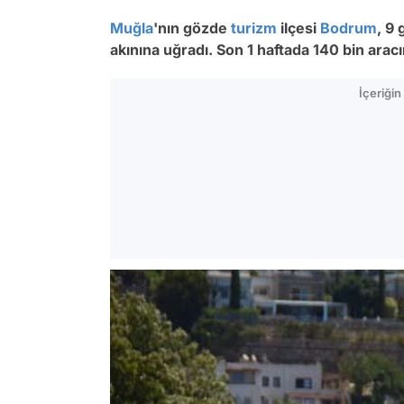
Muğla
'nın gözde
turizm
ilçesi
Bodrum
, 9 
akınına uğradı. Son 1 haftada 140 bin aracı
İçeriği