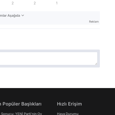
2
2
1
mlar Aşağıda
Reklam
 Popüler Başlıkları
Hızlı Erişim
t Sonucu: YENİ Parti'nin Oy
Hava Durumu