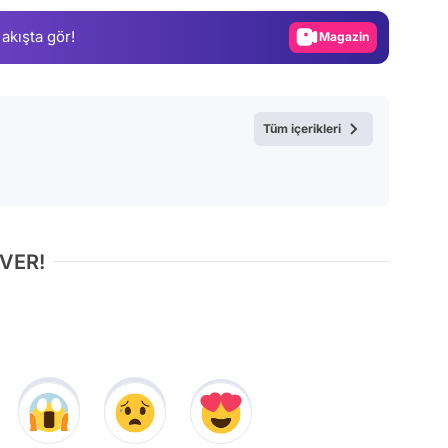
Gündem
 akışta gör!
Magazin
Video
Test
Tüm içerikleri
 VER!