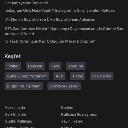
Çalışamayanlar Toplanın!
Instagram Giriş Nasıl Yapılır? Instagram'a Giriş İşlemleri Rehberi
41 Ülkenin Bayrakları ve Ülke Bayraklarının Anlamları
GTA San Andreas Hileleri! Oynamaya Doyamayanlar İçin Güncel San
Andreas Şifreleri
IQ Testi: IQ'unuzun Kaç Olduğunu Merak Ettiniz mi?
Keşfet
Twitter
Deprem
Zam
Youtube
Günlük Burç Yorumları
A101
Tiktok
Son Dakika
Bugün Ne Pişirsem
Gezilecek Yerler
Hakkımızda
Kariyer
Geri Bildirim
Kullanıcı Sözleşmesi
Gizlilik Politikası
Yayın İlkeleri