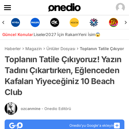
Güncel Konular
Liseler
2027 İçin Rakam
Yeni İsim😱
Haberler
Magazin
Ünlüler Dosyası
Toplanın Tatile Çıkıyoru
Toplanın Tatile Çıkıyoruz! Yazın
Tadını Çıkartırken, Eğlenceden
Kafaları Yiyeceğiniz 10 Beach
Club
ozcanmine
- Onedio Editörü
Onedio’yu Google'a ekleyin