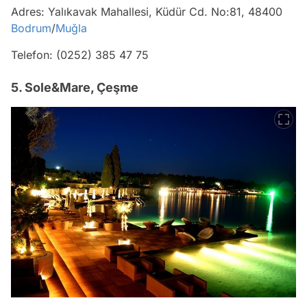
Adres: Yalıkavak Mahallesi, Küdür Cd. No:81, 48400
Bodrum
/
Muğla
Telefon: (0252) 385 47 75
5. Sole&Mare, Çeşme