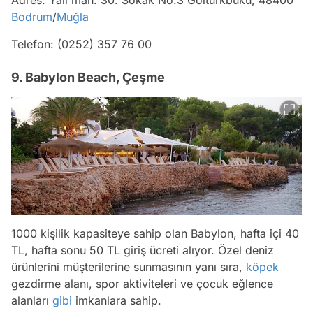
Adres: Yalı mah. 30. Sokak No:3 Göltürkbükü, 48400
Bodrum
/
Muğla
Telefon: (0252) 357 76 00
9. Babylon Beach, Çeşme
1000 kişilik kapasiteye sahip olan Babylon, hafta içi 40
TL, hafta sonu 50 TL giriş ücreti alıyor. Özel deniz
ürünlerini müşterilerine sunmasının yanı sıra,
köpek
gezdirme alanı, spor aktiviteleri ve çocuk eğlence
alanları
gibi
imkanlara sahip.