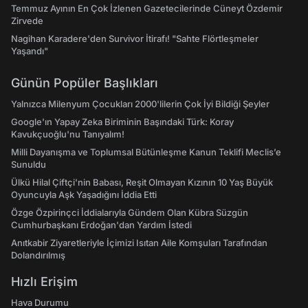
Temmuz Ayının En Çok İzlenen Gazetecilerinde Cüneyt Özdemir
Zirvede
Nagihan Karadere'den Survivor İtirafı! "Sahte Flörtleşmeler
Yaşandı"
Günün Popüler Başlıkları
Yalnızca Milenyum Çocukları 2000'lilerin Çok İyi Bildiği Şeyler
Google'ın Yapay Zeka Biriminin Başındaki Türk: Koray
Kavukçuoğlu'nu Tanıyalım!
Milli Dayanışma ve Toplumsal Bütünleşme Kanun Teklifi Meclis’e
Sunuldu
Ülkü Hilal Çiftçi'nin Babası, Reşit Olmayan Kızının 10 Yaş Büyük
Oyuncuyla Aşk Yaşadığını İddia Etti
Özge Özpirinçci İddialarıyla Gündem Olan Kübra Süzgün
Cumhurbaşkanı Erdoğan'dan Yardım İstedi
Anıtkabir Ziyaretleriyle İçimizi Isıtan Aile Komşuları Tarafından
Dolandırılmış
Hızlı Erişim
Hava Durumu