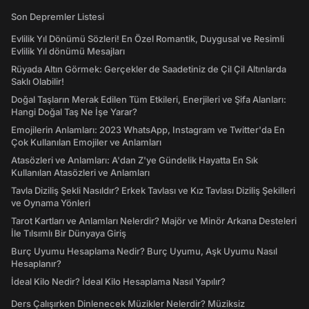
Son Depremler Listesi
Evlilik Yıl Dönümü Sözleri! En Özel Romantik, Duygusal ve Resimli
Evlilik Yıl dönümü Mesajları
Rüyada Altın Görmek: Gerçekler de Saadetiniz de Çil Çil Altınlarda
Saklı Olabilir!
Doğal Taşların Merak Edilen Tüm Etkileri, Enerjileri ve Şifa Alanları:
Hangi Doğal Taş Ne İşe Yarar?
Emojilerin Anlamları: 2023 WhatsApp, Instagram ve Twitter'da En
Çok Kullanılan Emojiler ve Anlamları
Atasözleri ve Anlamları: A'dan Z'ye Gündelik Hayatta En Sık
Kullanılan Atasözleri ve Anlamları
Tavla Diziliş Şekli Nasıldır? Erkek Tavlası ve Kız Tavlası Diziliş Şekilleri
ve Oynama Yönleri
Tarot Kartları ve Anlamları Nelerdir? Majör ve Minör Arkana Desteleri
İle Tılsımlı Bir Dünyaya Giriş
Burç Uyumu Hesaplama Nedir? Burç Uyumu, Aşk Uyumu Nasıl
Hesaplanır?
İdeal Kilo Nedir? İdeal Kilo Hesaplama Nasıl Yapılır?
Ders Çalışırken Dinlenecek Müzikler Nelerdir? Müziksiz