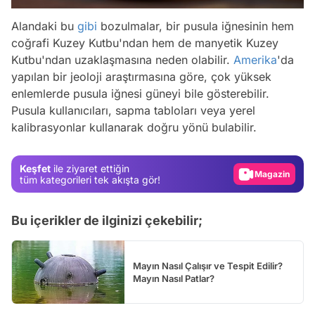
Alandaki bu
gibi
bozulmalar, bir pusula iğnesinin hem
coğrafi Kuzey Kutbu'ndan hem de manyetik Kuzey
Kutbu'ndan uzaklaşmasına neden olabilir.
Amerika
'da
yapılan bir jeoloji araştırmasına göre, çok yüksek
enlemlerde pusula iğnesi güneyi bile gösterebilir.
Video
Pusula kullanıcıları, sapma tabloları veya yerel
Test
kalibrasyonlar kullanarak doğru yönü bulabilir.
Gündem
Magazin
Keşfet
ile ziyaret ettiğin
tüm kategorileri tek akışta gör!
Video
Test
Bu içerikler de ilginizi çekebilir;
Mayın Nasıl Çalışır ve Tespit Edilir?
Mayın Nasıl Patlar?