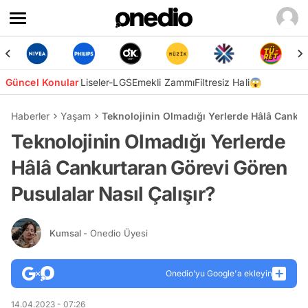
Güncel Konular
Liseler-LGS
Emekli Zammı
Filtresiz Hali😱
Haberler
Yaşam
Teknolojinin Olmadığı Yerlerde Hâlâ Cankur
Teknolojinin Olmadığı Yerlerde
Hâlâ Cankurtaran Görevi Gören
Pusulalar Nasıl Çalışır?
Kumsal
- Onedio Üyesi
Onedio’yu Google'a ekleyin
14.04.2023 - 07:26