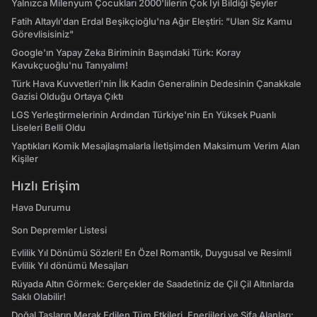
Yalnızca Milenyum Çocukları 2000'lilerin Çok İyi Bildiği Şeyler
Fatih Altaylı'dan Erdal Beşikçioğlu'na Ağır Eleştiri: "Ulan Siz Kamu
Görevlisisiniz"
Google'ın Yapay Zeka Biriminin Başındaki Türk: Koray
Kavukçuoğlu'nu Tanıyalım!
Türk Hava Kuvvetleri'nin İlk Kadın Generalinin Dedesinin Çanakkale
Gazisi Olduğu Ortaya Çıktı
LGS Yerleştirmelerinin Ardından Türkiye'nin En Yüksek Puanlı
Liseleri Belli Oldu
Yaptıkları Komik Mesajlaşmalarla İletişimden Maksimum Verim Alan
Kişiler
Hızlı Erişim
Hava Durumu
Son Depremler Listesi
Evlilik Yıl Dönümü Sözleri! En Özel Romantik, Duygusal ve Resimli
Evlilik Yıl dönümü Mesajları
Rüyada Altın Görmek: Gerçekler de Saadetiniz de Çil Çil Altınlarda
Saklı Olabilir!
Doğal Taşların Merak Edilen Tüm Etkileri, Enerjileri ve Şifa Alanları: