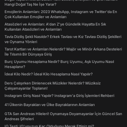
Hangi Doğal Taş Ne İşe Yarar?
Emojilerin Anlamları: 2023 WhatsApp, Instagram ve Twitter'da En
Çok Kullanılan Emojiler ve Anlamları
Atasözleri ve Anlamları: A'dan Z'ye Gündelik Hayatta En Sık
Kullanılan Atasözleri ve Anlamları
Tavla Diziliş Şekli Nasıldır? Erkek Tavlası ve Kız Tavlası Diziliş Şekilleri
ve Oynama Yönleri
Tarot Kartları ve Anlamları Nelerdir? Majör ve Minör Arkana Desteleri
İle Tılsımlı Bir Dünyaya Giriş
Burç Uyumu Hesaplama Nedir? Burç Uyumu, Aşk Uyumu Nasıl
Hesaplanır?
İdeal Kilo Nedir? İdeal Kilo Hesaplama Nasıl Yapılır?
Ders Çalışırken Dinlenecek Müzikler Nelerdir? Müziksiz
Çalışamayanlar Toplanın!
Instagram Giriş Nasıl Yapılır? Instagram'a Giriş İşlemleri Rehberi
41 Ülkenin Bayrakları ve Ülke Bayraklarının Anlamları
GTA San Andreas Hileleri! Oynamaya Doyamayanlar İçin Güncel San
Andreas Şifreleri
IQ Testi: IQ'unuzun Kaç Olduğunu Merak Ettiniz mi?