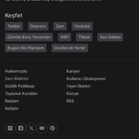
Keşfet
Twitter
Deprem
Zam
Youtube
Günlük Burç Yorumları
A101
Tiktok
Son Dakika
Bugün Ne Pişirsem
Gezilecek Yerler
Hakkımızda
Kariyer
Geri Bildirim
Kullanıcı Sözleşmesi
Gizlilik Politikası
Yayın İlkeleri
Topluluk Kuralları
Künye
Reklam
RSS
İletişim