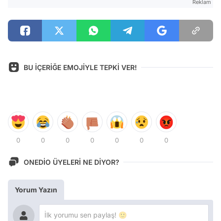
Reklam
BU İÇERİĞE EMOJİYLE TEPKİ VER!
0
0
0
0
0
0
0
ONEDİO ÜYELERİ NE DİYOR?
Yorum Yazın