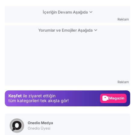
İçeriğin Devamı Aşağıda
Reklam
Yorumlar ve Emojiler Aşağıda
Video
Test
Reklam
Gündem
Keşfet
ile ziyaret ettiğin
Magazin
tüm kategorileri tek akışta gör!
Video
Test
Onedio Medya
Onedio Üyesi