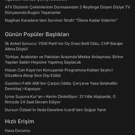
ATV Dizisinin Çekimlerinin Durmasından 2 Reytinge Düşen Diziye TV
Dünyasında Bugün Yaşananlar
Nagihan Karadere'den Survivor İtirafı! "Ölene Kadar Giderim"
Günün Popüler Başlıkları
İlk Anket Sonucu: YENİ Parti'nin Oy Oranı Belli Oldu, CHP Barajın
Altına Düştü!
Türkiye, Arabistan ve Pakistan Arasında Mekke Anlaşması: Birine
Yapılan Saldırı Hepsine Yapılmış Sayılacak
Hasan Can Kaya’nın Konuşanlar Programına Katılan Seyirci
Gözaltına Alınıp Sınır Dışı Edildi
Gazeteci Fatih Atik'ten Çarpıcı İddia: Çerçeve Yasa Selahattin
Demirtaş'ı Kapsıyor
İçme Suyuna Kur'an-ı Kerim Dinletiliyor: 31 Yıllık Alışkanlık, O
İlimizde 24 Saat Devam Ediyor
Dursun Özbek'in Veda Davetine Icardi'den Soğuk Yanıt
Hızlı Erişim
Hava Durumu