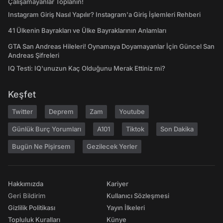
Çalışamayanlar Toplanın!
Instagram Giriş Nasıl Yapılır? Instagram'a Giriş İşlemleri Rehberi
41 Ülkenin Bayrakları ve Ülke Bayraklarının Anlamları
GTA San Andreas Hileleri! Oynamaya Doyamayanlar İçin Güncel San
Andreas Şifreleri
IQ Testi: IQ'unuzun Kaç Olduğunu Merak Ettiniz mi?
Keşfet
Twitter
Deprem
Zam
Youtube
Günlük Burç Yorumları
A101
Tiktok
Son Dakika
Bugün Ne Pişirsem
Gezilecek Yerler
Hakkımızda
Kariyer
Geri Bildirim
Kullanıcı Sözleşmesi
Gizlilik Politikası
Yayın İlkeleri
Topluluk Kuralları
Künye