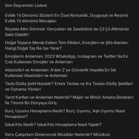
Son Depremler Listesi
Evlilik Yıl Dönümü Sözleri! En Özel Romantik, Duygusal ve Resimli
Evlilik Yıl dönümü Mesajları
Rüyada Altın Görmek: Gerçekler de Saadetiniz de Çil Çil Altınlarda
Saklı Olabilir!
Doğal Taşların Merak Edilen Tüm Etkileri, Enerjileri ve Şifa Alanları:
Hangi Doğal Taş Ne İşe Yarar?
Emojilerin Anlamları: 2023 WhatsApp, Instagram ve Twitter'da En
Çok Kullanılan Emojiler ve Anlamları
Atasözleri ve Anlamları: A'dan Z'ye Gündelik Hayatta En Sık
Kullanılan Atasözleri ve Anlamları
Tavla Diziliş Şekli Nasıldır? Erkek Tavlası ve Kız Tavlası Diziliş Şekilleri
ve Oynama Yönleri
Tarot Kartları ve Anlamları Nelerdir? Majör ve Minör Arkana Desteleri
İle Tılsımlı Bir Dünyaya Giriş
Burç Uyumu Hesaplama Nedir? Burç Uyumu, Aşk Uyumu Nasıl
Hesaplanır?
İdeal Kilo Nedir? İdeal Kilo Hesaplama Nasıl Yapılır?
Ders Çalışırken Dinlenecek Müzikler Nelerdir? Müziksiz