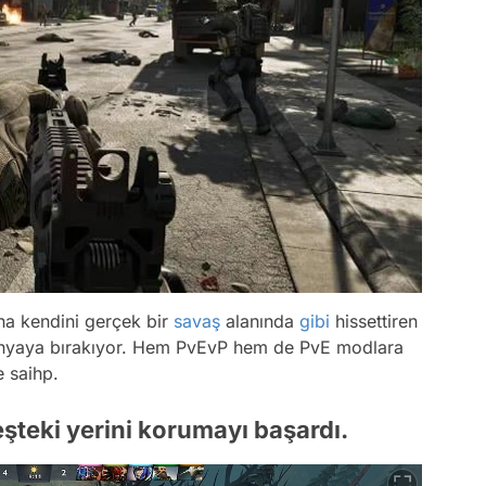
na kendini gerçek bir
savaş
alanında
gibi
hissettiren
 dünyaya bırakıyor. Hem PvEvP hem de PvE modlara
e saihp.
eşteki yerini korumayı başardı.