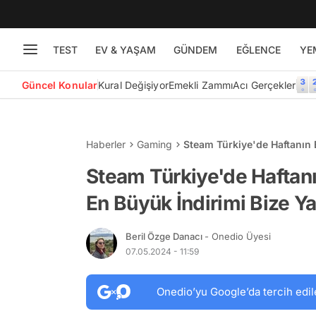
TEST
EV & YAŞAM
GÜNDEM
EĞLENCE
YE
Güncel Konular
Kural Değişiyor
Emekli Zammı
Acı Gerçekler
Haberler
Gaming
Steam Türkiye'de Haftanın 
Steam Türkiye'de Haftanı
En Büyük İndirimi Bize Ya
Beril Özge Danacı
- Onedio Üyesi
07.05.2024 - 11:59
Onedio’yu Google’da tercih edil