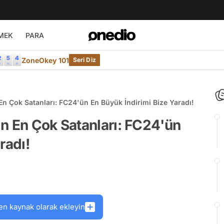
MEK
PARA
ZoneOkey 101
Seri Diz
En Çok Satanları: FC24'ün En Büyük İndirimi Bize Yaradı!
n En Çok Satanları: FC24'ün
radı!
en kaynak olarak ekleyin