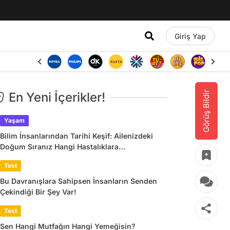
Giriş Yap
Görüş Bildir
En Yeni İçerikler!
Yaşam
Bilim İnsanlarından Tarihi Keşif: Ailenizdeki
Doğum Sıranız Hangi Hastalıklara
Yakalanacağınızı Belirliyor
Test
Bu Davranışlara Sahipsen İnsanların Senden
Çekindiği Bir Şey Var!
Test
Sen Hangi Mutfağın Hangi Yemeğisin?