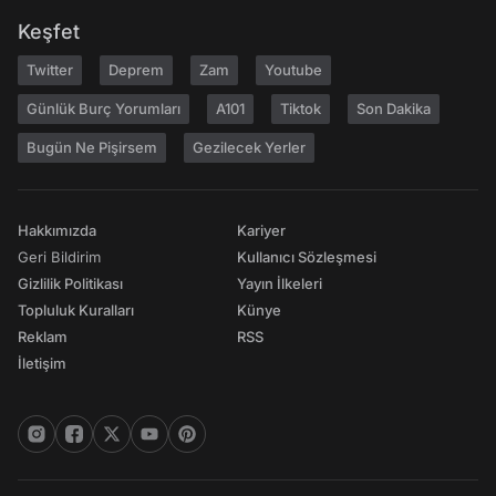
Keşfet
Twitter
Deprem
Zam
Youtube
Günlük Burç Yorumları
A101
Tiktok
Son Dakika
Bugün Ne Pişirsem
Gezilecek Yerler
Hakkımızda
Kariyer
Geri Bildirim
Kullanıcı Sözleşmesi
Gizlilik Politikası
Yayın İlkeleri
Topluluk Kuralları
Künye
Reklam
RSS
İletişim