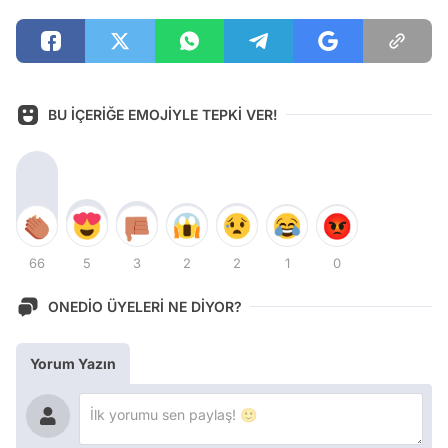
BU İÇERİĞE EMOJİYLE TEPKİ VER!
66
5
3
2
2
1
0
ONEDİO ÜYELERİ NE DİYOR?
Yorum Yazın