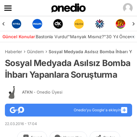
Güncel Konular
Bastonla Vurdu!
"Manyak Mısınız?"
30 Yıl Önce👀
Haberler
Gündem
Sosyal Medyada Asılsız Bomba İhbarı Ya
Sosyal Medyada Asılsız Bomba
İhbarı Yapanlara Soruşturma
ATKN
- Onedio Üyesi
Onedio’yu Google'a ekleyin
22.03.2016 - 17:04