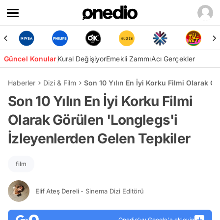
Güncel Konular
Kural Değişiyor
Emekli Zammı
Acı Gerçekler
Haberler
Dizi & Film
Son 10 Yılın En İyi Korku Filmi Olarak G
Son 10 Yılın En İyi Korku Filmi
Olarak Görülen 'Longlegs'i
İzleyenlerden Gelen Tepkiler
film
Elif Ateş Dereli
- Sinema Dizi Editörü
Onedio’yu Google'a ekleyin