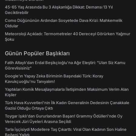
45-65 Yaş Arasında Bu 3 Alışkanlığa Dikkat: Demansı 13 Yıl
Geciktirebilir
Como Düğününün Ardından Sosyetede Dava Krizi: Mahkemelik
Oldular
Meteoroloji Açıkladı: Termometreler 40 Dereceyi Görürken Yağmur
Şoku
Günün Popüler Başlıkları
Fatih Altaylı'dan Erdal Beşikçioğlu'na Ağır Eleştiri: "Ulan Siz Kamu
Görevlisisiniz"
Google'ın Yapay Zeka Biriminin Başındaki Türk: Koray
Kavukçuoğlu'nu Tanıyalım!
Yaptıkları Komik Mesajlaşmalarla İletişimden Maksimum Verim Alan
Kişiler
Türk Hava Kuvvetleri'nin İlk Kadın Generalinin Dedesinin Çanakkale
Gazisi Olduğu Ortaya Çıktı
Toygar Işıklı'dan Gururlandıran Başarı! Grammy Ödülleri'nde Oy
Verecek Jüri Üyeleri Arasına Seçildi
Tarla İşçisiydi Modellere Taş Çıkarttı: Viral Olan Kadının Son Haline
Beğeni Yağdı