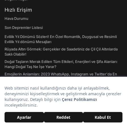
Hızlı Erişim
Hava Durumu
Son Depremler Listesi
Evlilik Yıl Dönümü Sözleri! En Özel Romantik, Duygusal ve Resimli
Evlilik Yıl dönümü Mesajları
Rüyada Altın Görmek: Gerçekler de Saadetiniz de Çil Çil Altınlarda
Saklı Olabilir!
Doğal Taşların Merak Edilen Tüm Etkileri, Enerjileri ve Şifa Alanları:
Hangi Doğal Taş Ne İşe Yarar?
Emojilerin Anlamları: 2023 WhatsApp, Instagram ve Twitter'da En
Çok Kullanılan Emojiler ve Anlamları
Atasözleri ve Anlamları: A'dan Z'ye Gündelik Hayatta En Sık
Kullanılan Atasözleri ve Anlamları
Tavla Diziliş Şekli Nasıldır? Erkek Tavlası ve Kız Tavlası Diziliş Şekilleri
ve Oynama Yönleri
Tarot Kartları ve Anlamları Nelerdir? Majör ve Minör Arkana Desteleri
İle Tılsımlı Bir Dünyaya Giriş
Burç Uyumu Hesaplama Nedir? Burç Uyumu, Aşk Uyumu Nasıl