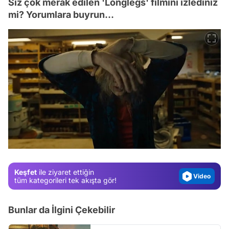
Siz çok merak edilen 'Longlegs' filmini izlediniz
mi? Yorumlara buyrun...
Video
Test
Gündem
Magazin
Keşfet
ile ziyaret ettiğin
Video
tüm kategorileri tek akışta gör!
Test
Bunlar da İlgini Çekebilir