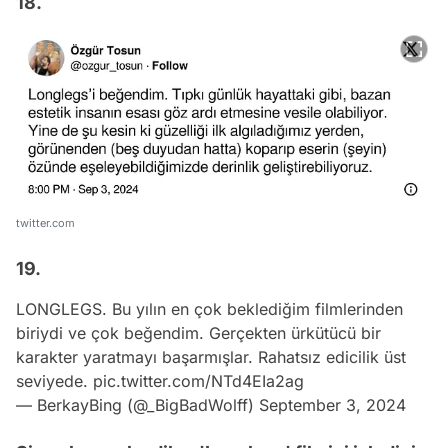
18.
twitter.com
19.
LONGLEGS. Bu yılın en çok beklediğim filmlerinden
biriydi ve çok beğendim. Gerçekten ürkütücü bir
karakter yaratmayı başarmışlar. Rahatsız edicilik üst
seviyede.
pic.twitter.com/NTd4EIa2ag
— BerkayBing (@_BigBadWolff)
September 3, 2024