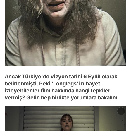
Ancak Türkiye'de vizyon tarihi 6 Eylül olarak
belirlenmişti. Peki 'Longlegs'i nihayet
izleyebilenler film hakkında hangi tepkileri
vermiş? Gelin hep birlikte yorumlara bakalım.