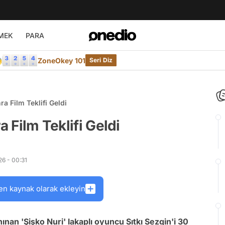
MEK
PARA

ZoneOkey 101
Seri Diz
ra Film Teklifi Geldi
a Film Teklifi Geldi
6 - 00:31
en kaynak olarak ekleyin
nan 'Şişko Nuri' lakaplı oyuncu Sıtkı Sezgin'i 30