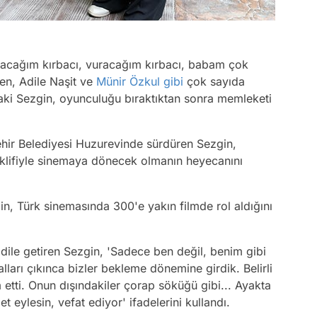
uracağım kırbacı, vuracağım kırbacı, babam çok
inen, Adile Naşit ve
Münir Özkul
gibi
çok sayıda
daki Sezgin, oyunculuğu bıraktıktan sonra memleketi
hir Belediyesi Huzurevinde sürdüren Sezgin,
klifiyle sinemaya dönecek olmanın heyecanını
, Türk sinemasında 300'e yakın filmde rol aldığını
 dile getiren Sezgin, 'Sadece ben değil, benim gibi
lları çıkınca bizler bekleme dönemine girdik. Belirli
etti. Onun dışındakiler çorap söküğü gibi... Ayakta
 eylesin, vefat ediyor' ifadelerini kullandı.