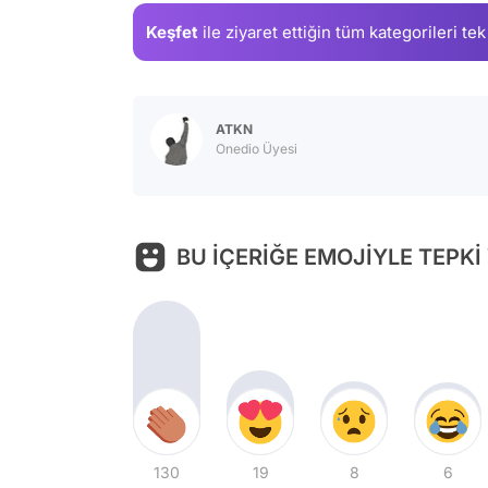
Keşfet
ile ziyaret ettiğin
tüm kategorileri tek
ATKN
Onedio Üyesi
BU İÇERİĞE EMOJİYLE TEPKİ
130
19
8
6