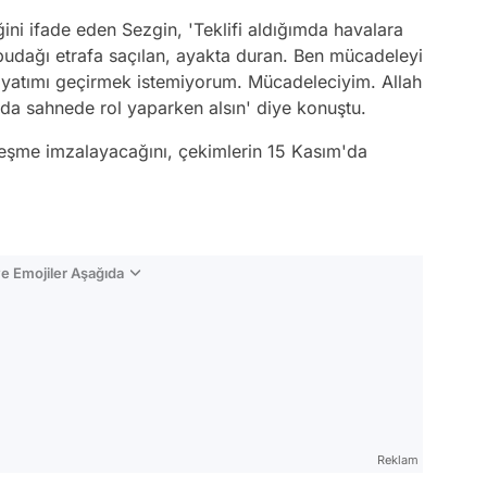
ğini ifade eden Sezgin, 'Teklifi aldığımda havalara
budağı etrafa saçılan, ayakta duran. Ben mücadeleyi
ayatımı geçirmek istemiyorum. Mücadeleciyim. Allah
da sahnede rol yaparken alsın' diye konuştu.
leşme imzalayacağını, çekimlerin 15 Kasım'da
e Emojiler Aşağıda
Video
Test
Reklam
Gündem