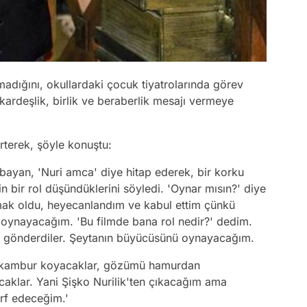
dığını, okullardaki çocuk tiyatrolarında görev
 kardeşlik, birlik ve beraberlik mesajı vermeye
lirterek, şöyle konuştu:
r bayan, 'Nuri amca' diye hitap ederek, bir korku
in bir rol düşündüklerini söyledi. 'Oynar mısın?' diye
mak oldu, heyecanlandım ve kabul ettim çünkü
oynayacağım. 'Bu filmde bana rol nedir?' dedim.
unu gönderdiler. Şeytanın büyücüsünü oynayacağım.
i kambur koyacaklar, gözümü hamurdan
aklar. Yani Şişko Nurilik'ten çıkacağım ama
rf edeceğim.'