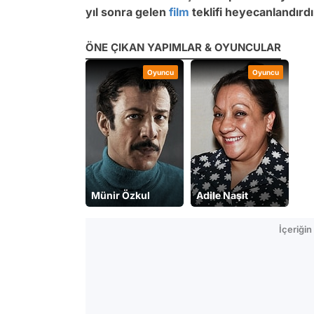
yıl sonra gelen
film
teklifi heyecanlandırdı
ÖNE ÇIKAN YAPIMLAR & OYUNCULAR
Oyuncu
Oyuncu
Münir Özkul
Adile Naşit
İçeriği