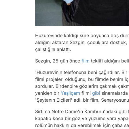
Huzurevinde kaldığı süre boyunca boş durma
aldığını aktaran Sezgin, çocuklara dostluk,
çalıştığını anlattı.
Sezgin, 25 gün önce
film
teklifi aldığını be
'Huzurevinin telefonuna beni çağırdılar. Bi
filmi projeleri olduğunu, bu filmde benim iç
sordular. Birdenbire gözlerim çakmak çak
yeniden bir
Yeşilçam
filmi
gibi
sinemalarda 
'Şeytanın Elçileri' adlı bir film. Senaryos
Sırtıma Notre Dame'ın Kamburu'ndaki gib
kapatıp koca bir göz ve yüzüme yara yapac
rolümün hakkını da verebilmek için çaba sa