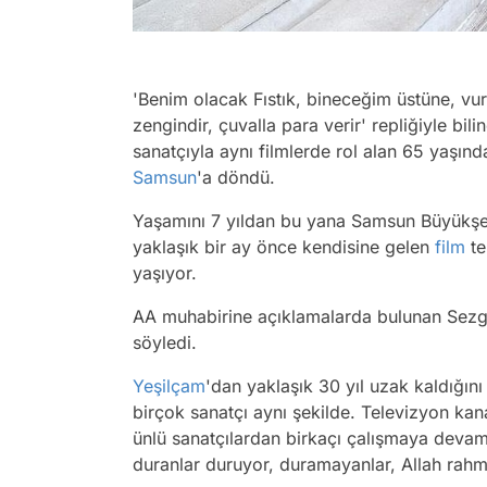
'Benim olacak Fıstık, bineceğim üstüne, v
zengindir, çuvalla para verir' repliğiyle bil
sanatçıyla aynı filmlerde rol alan 65 yaşın
Samsun
'a döndü.
Yaşamını 7 yıldan bu yana Samsun Büyükşe
yaklaşık bir ay önce kendisine gelen
film
te
yaşıyor.
AA muhabirine açıklamalarda bulunan Sezgin
söyledi.
Yeşilçam
'dan yaklaşık 30 yıl uzak kaldığını
birçok sanatçı aynı şekilde. Televizyon kana
ünlü sanatçılardan birkaçı çalışmaya devam 
duranlar duruyor, duramayanlar, Allah rahmet