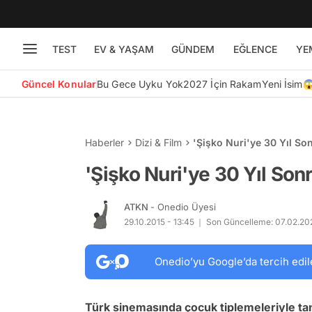
TEST
EV & YAŞAM
GÜNDEM
EĞLENCE
YE
Güncel Konular
Bu Gece Uyku Yok
2027 İçin Rakam
Yeni İsim
Haberler
Dizi & Film
'Şişko Nuri'ye 30 Yıl Son
'Şişko Nuri'ye 30 Yıl Sonr
ATKN
- Onedio Üyesi
29.10.2015 - 13:45
Son Güncelleme: 07.02.202
Onedio’yu Google’da tercih edil
Türk sinemasında çocuk tiplemeleriyle tanı