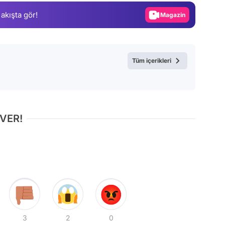
 akışta gör!
Magazin
Video
Test
Tüm içerikleri
 VER!
3
2
0