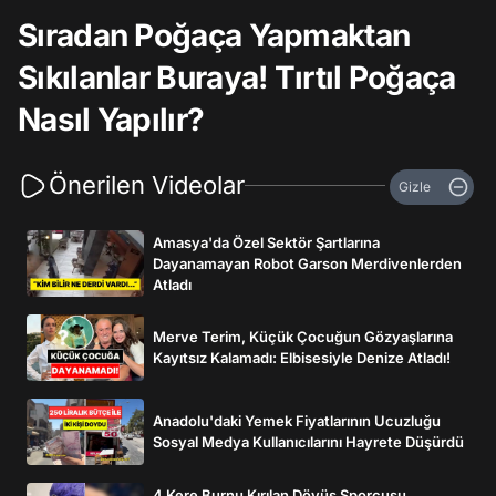
Sıradan Poğaça Yapmaktan
Sıkılanlar Buraya! Tırtıl Poğaça
Nasıl Yapılır?
Önerilen Videolar
Gizle
Amasya'da Özel Sektör Şartlarına
Dayanamayan Robot Garson Merdivenlerden
Atladı
Merve Terim, Küçük Çocuğun Gözyaşlarına
Kayıtsız Kalamadı: Elbisesiyle Denize Atladı!
Anadolu'daki Yemek Fiyatlarının Ucuzluğu
Sosyal Medya Kullanıcılarını Hayrete Düşürdü
4 Kere Burnu Kırılan Dövüş Sporcusu