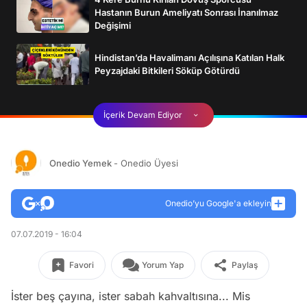
Hastanın Burun Ameliyatı Sonrası İnanılmaz
Değişimi
Hindistan’da Havalimanı Açılışına Katılan Halk
Peyzajdaki Bitkileri Söküp Götürdü
İçerik Devam Ediyor
Onedio Yemek
- Onedio Üyesi
Onedio’yu Google'a ekleyin
07.07.2019 - 16:04
Favori
Yorum Yap
Paylaş
İster beş çayına, ister sabah kahvaltısına... Mis