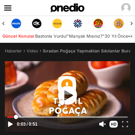
Güncel Konular
Bastonla Vurdu!
"Manyak Mısınız?"
30 Yıl Önce👀
Haberler
Video
Sıradan Poğaça Yapmaktan Sıkılanlar Buraya! 
0:03
/
0:51