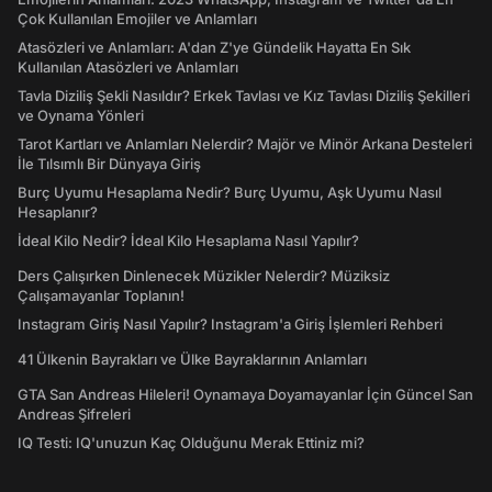
Çok Kullanılan Emojiler ve Anlamları
Atasözleri ve Anlamları: A'dan Z'ye Gündelik Hayatta En Sık
Kullanılan Atasözleri ve Anlamları
Tavla Diziliş Şekli Nasıldır? Erkek Tavlası ve Kız Tavlası Diziliş Şekilleri
ve Oynama Yönleri
Tarot Kartları ve Anlamları Nelerdir? Majör ve Minör Arkana Desteleri
İle Tılsımlı Bir Dünyaya Giriş
Burç Uyumu Hesaplama Nedir? Burç Uyumu, Aşk Uyumu Nasıl
Hesaplanır?
İdeal Kilo Nedir? İdeal Kilo Hesaplama Nasıl Yapılır?
Ders Çalışırken Dinlenecek Müzikler Nelerdir? Müziksiz
Çalışamayanlar Toplanın!
Instagram Giriş Nasıl Yapılır? Instagram'a Giriş İşlemleri Rehberi
41 Ülkenin Bayrakları ve Ülke Bayraklarının Anlamları
GTA San Andreas Hileleri! Oynamaya Doyamayanlar İçin Güncel San
Andreas Şifreleri
IQ Testi: IQ'unuzun Kaç Olduğunu Merak Ettiniz mi?