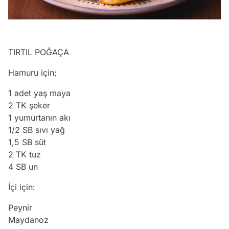
/
TIRTIL POĞAÇA
Hamuru için;
1 adet yaş maya
2 TK şeker
1 yumurtanın akı
1/2 SB sıvı yağ
1,5 SB süt
2 TK tuz
4 SB un
İçi için:
Peynir
Maydanoz