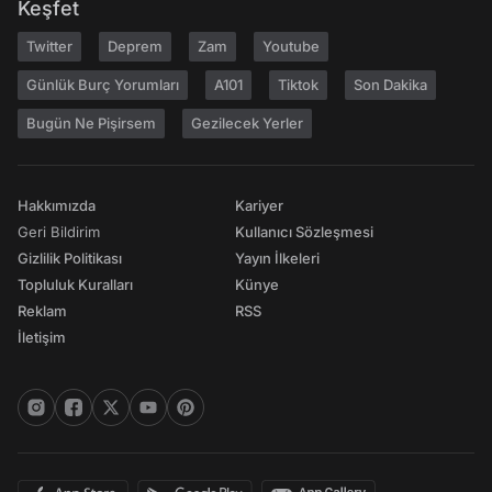
Keşfet
Twitter
Deprem
Zam
Youtube
Günlük Burç Yorumları
A101
Tiktok
Son Dakika
Bugün Ne Pişirsem
Gezilecek Yerler
Hakkımızda
Kariyer
Geri Bildirim
Kullanıcı Sözleşmesi
Gizlilik Politikası
Yayın İlkeleri
Topluluk Kuralları
Künye
Reklam
RSS
İletişim