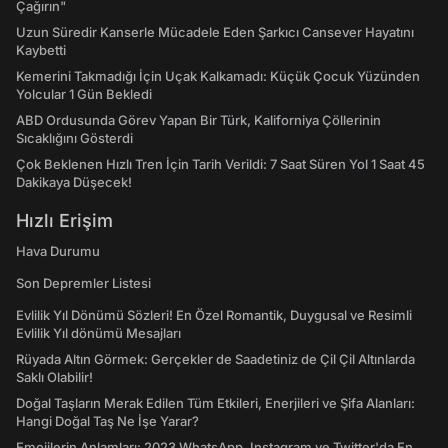
Çağırın"
Uzun Süredir Kanserle Mücadele Eden Şarkıcı Cansever Hayatını
Kaybetti
Kemerini Takmadığı İçin Uçak Kalkamadı: Küçük Çocuk Yüzünden
Yolcular 1 Gün Bekledi
ABD Ordusunda Görev Yapan Bir Türk, Kaliforniya Çöllerinin
Sıcaklığını Gösterdi
Çok Beklenen Hızlı Tren İçin Tarih Verildi: 7 Saat Süren Yol 1 Saat 45
Dakikaya Düşecek!
Hızlı Erişim
Hava Durumu
Son Depremler Listesi
Evlilik Yıl Dönümü Sözleri! En Özel Romantik, Duygusal ve Resimli
Evlilik Yıl dönümü Mesajları
Rüyada Altın Görmek: Gerçekler de Saadetiniz de Çil Çil Altınlarda
Saklı Olabilir!
Doğal Taşların Merak Edilen Tüm Etkileri, Enerjileri ve Şifa Alanları:
Hangi Doğal Taş Ne İşe Yarar?
Emojilerin Anlamları: 2023 WhatsApp, Instagram ve Twitter'da En