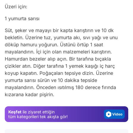
Üzeri için:
1 yumurta sarısı
Süt, şeker ve mayayı bir kapta karıştırın ve 10 dk
bekletin. Üzerine tuz, yumurta akı, sıvı yağı ve unu
döküp hamuru yoğurun. Üstünü örtüp 1 saat
mayalandırın. İçi için olan malzemeleri karıştırın.
Hamurdan bezeler alıp açın. Bir tarafına bıçakla
çizikler atın. Diğer tarafına 1 yemek kaşığı iç harç
koyup kapatın. Poğaçaları tepsiye dizin. Üzerine
Video
yumurta sarısı sürün ve 10 dakika tepside
Test
mayalandırın. Önceden ısıtılmış 180 derece fırında
Gündem
kızarana kadar pişirin.
Magazin
Keşfet
ile ziyaret ettiğin
Video
tüm kategorileri tek akışta gör!
Test