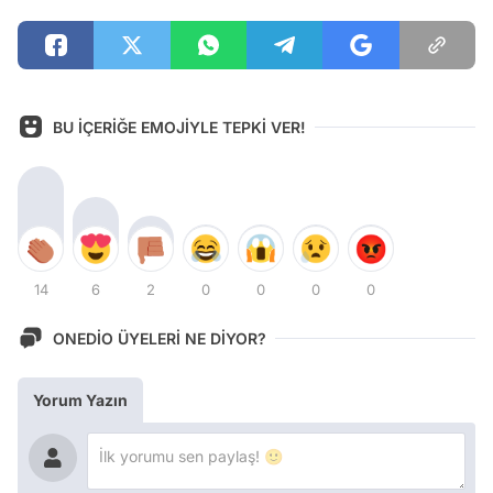
BU İÇERİĞE EMOJİYLE TEPKİ VER!
14
6
2
0
0
0
0
ONEDİO ÜYELERİ NE DİYOR?
Yorum Yazın