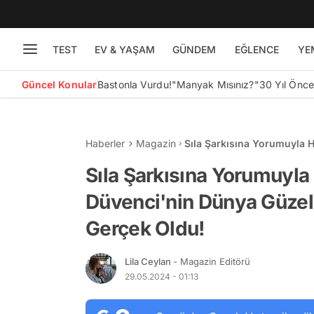
TEST
EV & YAŞAM
GÜNDEM
EĞLENCE
YE
Güncel Konular
Bastonla Vurdu!
"Manyak Mısınız?"
30 Yıl Önc
Haberler
Magazin
Sıla Şarkısına Yorumuyla H
Melisa'nın Hayali Gerçek O
Sıla Şarkısına Yorumuyla
Düvenci'nin Dünya Güzeli
Gerçek Oldu!
Lila Ceylan
- Magazin Editörü
29.05.2024 - 01:13