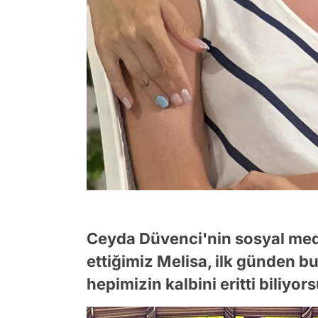
Ceyda Düvenci'nin sosyal med
ettiğimiz Melisa, ilk günden b
hepimizin kalbini eritti biliyor