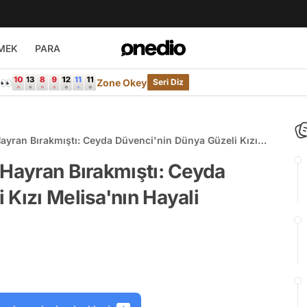
MEK
PARA
e👀
Zone Okey
Seri Diz
ayran Bırakmıştı: Ceyda Düvenci'nin Dünya Güzeli Kızı
ldu!
 Hayran Bırakmıştı: Ceyda
 Kızı Melisa'nın Hayali