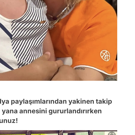
ya paylaşımlarından yakinen takip
u yana annesini gururlandırırken
sunuz!