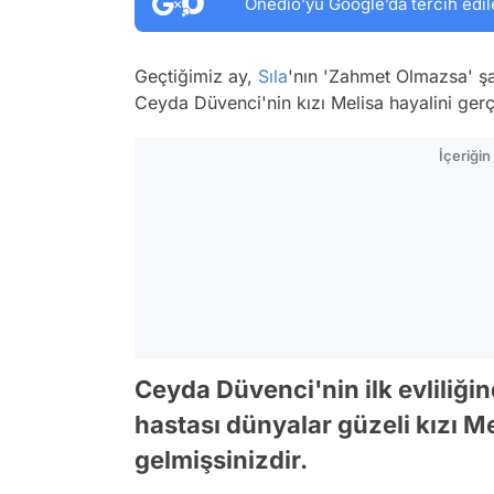
Onedio’yu Google’da tercih edil
Geçtiğimiz ay,
Sıla
'nın 'Zahmet Olmazsa' şa
Ceyda Düvenci'nin kızı Melisa hayalini gerçe
İçeriği
Ceyda Düvenci'nin ilk evliliği
hastası dünyalar güzeli kızı 
gelmişsinizdir.