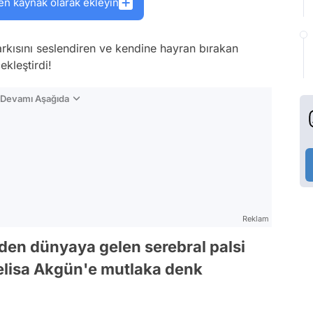
en kaynak olarak ekleyin
rkısını seslendiren ve kendine hayran bırakan
kleştirdi!
n Devamı Aşağıda
Reklam
nden dünyaya gelen serebral palsi
Melisa Akgün'e mutlaka denk