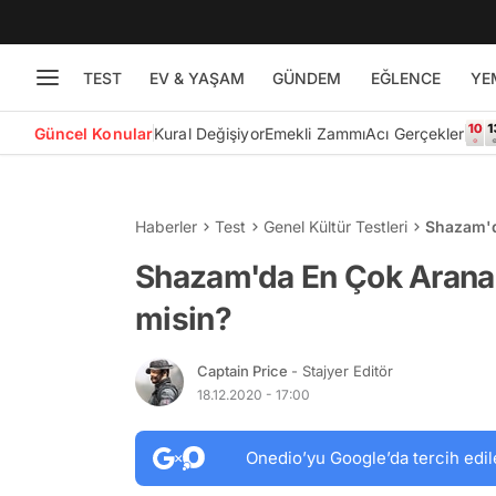
TEST
EV & YAŞAM
GÜNDEM
EĞLENCE
YE
Güncel Konular
Kural Değişiyor
Emekli Zammı
Acı Gerçekler
Haberler
Test
Genel Kültür Testleri
Shazam'd
Shazam'da En Çok Aranan
misin?
Captain Price
- Stajyer Editör
18.12.2020 - 17:00
Onedio’yu Google’da tercih edil