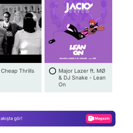
- Cheap Thrills
Major Lazer ft. MØ
& DJ Snake - Lean
On
Video
Test
Gündem
 akışta gör!
Magazin
Video