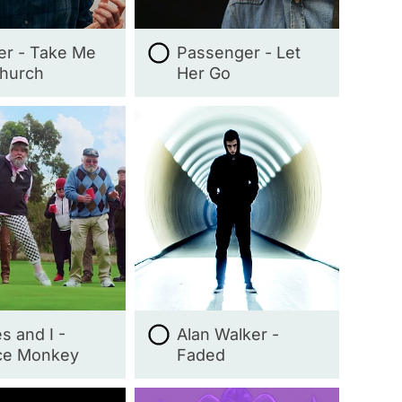
er - Take Me
Passenger - Let
hurch
Her Go
s and I -
Alan Walker -
ce Monkey
Faded