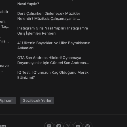
Nasıl Yapılır?
abilir!
Ders Çalışırken Dinlenecek Müzikler
Nelerdir? Müziksiz Çalışamayanlar
eri,
Toplanın!
l Taş
Instagram Giriş Nasıl Yapılır? Instagram'a
Giriş İşlemleri Rehberi
,
nılan
41 Ülkenin Bayrakları ve Ülke Bayraklarının
Anlamları
GTA San Andreas Hileleri! Oynamaya
Doyamayanlar İçin Güncel San Andreas
ası ve
Şifreleri
IQ Testi: IQ'unuzun Kaç Olduğunu Merak
Ettiniz mi?
işirsem
Gezilecek Yerler
RSS