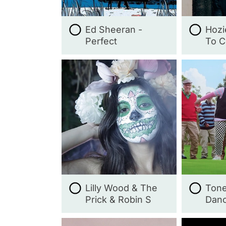
Ed Sheeran -
Hozi
Perfect
To C
Lilly Wood & The
Tone
Prick & Robin S
Dan