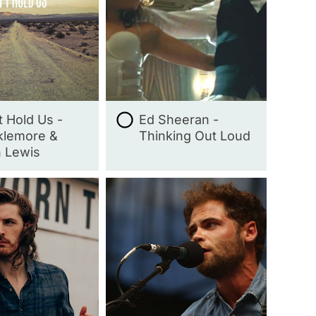
t Hold Us -
Ed Sheeran -
lemore &
Thinking Out Loud
 Lewis