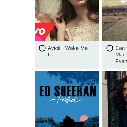
Avicii - Wake Me
Can'
Up
Mack
Ryan