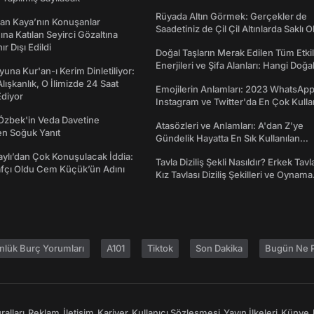
dönümü Mesajları
Rüyada Altın Görmek: Gerçekler de
an Kaya’nın Konuşanlar
Saadetiniz de Çil Çil Altınlarda Saklı Ol
na Katılan Seyirci Gözaltına
nır Dışı Edildi
Doğal Taşların Merak Edilen Tüm Etkil
Enerjileri ve Şifa Alanları: Hangi Doğa
una Kur'an-ı Kerim Dinletiliyor:
Ne İşe Yarar?
 Alışkanlık, O İlimizde 24 Saat
Emojilerin Anlamları: 2023 WhatsApp
diyor
Instagram ve Twitter'da En Çok Kulla
Emojiler ve Anlamları
Özbek'in Veda Davetine
Atasözleri ve Anlamları: A'dan Z'ye
en Soğuk Yanıt
Gündelik Hayatta En Sık Kullanılan
Atasözleri ve Anlamları
taylı’dan Çok Konuşulacak İddia:
Tavla Diziliş Şekli Nasıldır? Erkek Tavl
afçı Oldu Cem Küçük’ün Adını
Kız Tavlası Diziliş Şekilleri ve Oynama
Yönleri
nlük Burç Yorumları
A101
Tiktok
Son Dakika
Bugün Ne P
alları
Reklam
İletişim
Kariyer
Kullanıcı Sözleşmesi
Yayın İlkeleri
Künye