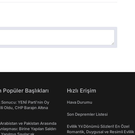
 Popüler Başlıkları
Hızlı Erişim
t Sonucu: YENİ Parti'nin Oy
Hava Durumu
lli Oldu, CHP Barajın Altına
Son Depremler Listesi
 Arabistan ve Pakistan Arasında
Evlilik Yıl Dönümü Sözleri! En Özel
laşması: Birine Yapılan Saldırı
Romantik, Duygusal ve Resimli Evlilik 
Yapılmış Sayılacak