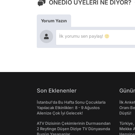
ONEDİO ÜYELERİ NE DİYOR?
Yorum Yazın
Son Eklenenler
Günün
İstanbul'da Bu Hafta Sonu Çocuklarla
İlk Anke
Yapılacak Etkinlikler: 8 - 9 Ağustos
Oranı Be
Ailenize Çok İyi Gelecek!
Düştü!
ATV Dizisinin Çekimlerinin Durmasından
Türkiye,
2 Reytinge Düşen Diziye TV Dünyasında
Mekke An
Bugün Yaşananlar
Hepsine 