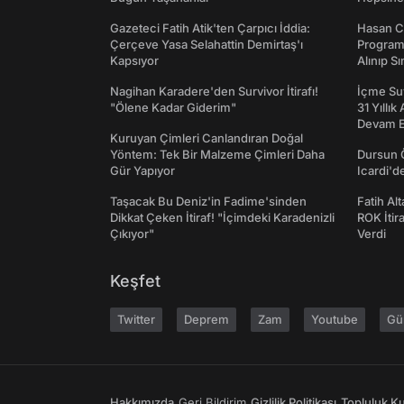
Gazeteci Fatih Atik'ten Çarpıcı İddia:
Hasan C
Çerçeve Yasa Selahattin Demirtaş'ı
Programı
Kapsıyor
Alınıp Sı
Nagihan Karadere'den Survivor İtirafı!
İçme Suy
"Ölene Kadar Giderim"
31 Yıllık
Devam E
Kuruyan Çimleri Canlandıran Doğal
Yöntem: Tek Bir Malzeme Çimleri Daha
Dursun 
Gür Yapıyor
Icardi'd
Taşacak Bu Deniz'in Fadime'sinden
Fatih Al
Dikkat Çeken İtiraf! "İçimdeki Karadenizli
ROK İtir
Çıkıyor"
Verdi
Keşfet
Twitter
Deprem
Zam
Youtube
Gü
Hakkımızda
Geri Bildirim
Gizlilik Politikası
Topluluk Kur