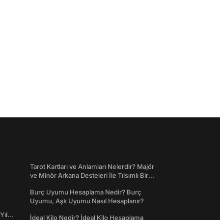
Tarot Kartları ve Anlamları Nelerdir? Majör
ve Minör Arkana Desteleri İle Tılsımlı Bir
Dünyaya Giriş
Burç Uyumu Hesaplama Nedir? Burç
Uyumu, Aşk Uyumu Nasıl Hesaplanır?
Yıl
İdeal Kilo Nedir? İdeal Kilo Hesaplama