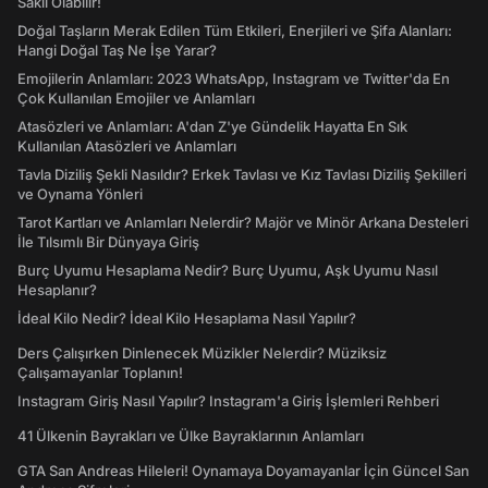
Saklı Olabilir!
Doğal Taşların Merak Edilen Tüm Etkileri, Enerjileri ve Şifa Alanları:
Hangi Doğal Taş Ne İşe Yarar?
Emojilerin Anlamları: 2023 WhatsApp, Instagram ve Twitter'da En
Çok Kullanılan Emojiler ve Anlamları
Atasözleri ve Anlamları: A'dan Z'ye Gündelik Hayatta En Sık
Kullanılan Atasözleri ve Anlamları
Tavla Diziliş Şekli Nasıldır? Erkek Tavlası ve Kız Tavlası Diziliş Şekilleri
ve Oynama Yönleri
Tarot Kartları ve Anlamları Nelerdir? Majör ve Minör Arkana Desteleri
İle Tılsımlı Bir Dünyaya Giriş
Burç Uyumu Hesaplama Nedir? Burç Uyumu, Aşk Uyumu Nasıl
Hesaplanır?
İdeal Kilo Nedir? İdeal Kilo Hesaplama Nasıl Yapılır?
Ders Çalışırken Dinlenecek Müzikler Nelerdir? Müziksiz
Çalışamayanlar Toplanın!
Instagram Giriş Nasıl Yapılır? Instagram'a Giriş İşlemleri Rehberi
41 Ülkenin Bayrakları ve Ülke Bayraklarının Anlamları
GTA San Andreas Hileleri! Oynamaya Doyamayanlar İçin Güncel San