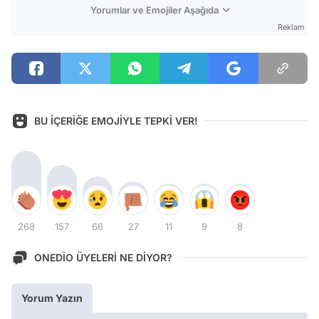
Yorumlar ve Emojiler Aşağıda
Reklam
BU İÇERİĞE EMOJİYLE TEPKİ VER!
268
157
66
27
11
9
8
ONEDİO ÜYELERİ NE DİYOR?
Yorum Yazın