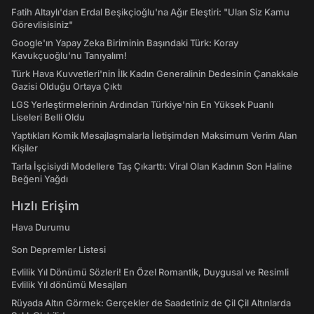
Fatih Altaylı'dan Erdal Beşikçioğlu'na Ağır Eleştiri: "Ulan Siz Kamu
Görevlisisiniz"
Google'ın Yapay Zeka Biriminin Başındaki Türk: Koray
Kavukçuoğlu'nu Tanıyalım!
Türk Hava Kuvvetleri'nin İlk Kadın Generalinin Dedesinin Çanakkale
Gazisi Olduğu Ortaya Çıktı
LGS Yerleştirmelerinin Ardından Türkiye'nin En Yüksek Puanlı
Liseleri Belli Oldu
Yaptıkları Komik Mesajlaşmalarla İletişimden Maksimum Verim Alan
Kişiler
Tarla İşçisiydi Modellere Taş Çıkarttı: Viral Olan Kadının Son Haline
Beğeni Yağdı
Hızlı Erişim
Hava Durumu
Son Depremler Listesi
Evlilik Yıl Dönümü Sözleri! En Özel Romantik, Duygusal ve Resimli
Evlilik Yıl dönümü Mesajları
Rüyada Altın Görmek: Gerçekler de Saadetiniz de Çil Çil Altınlarda