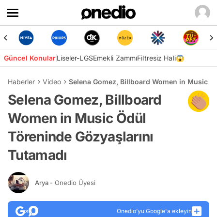
Güncel Konular
Liseler-LGS
Emekli Zammı
Filtresiz Hali😱
Haberler
Video
Selena Gomez, Billboard Women in Music Öd
Selena Gomez, Billboard
Women in Music Ödül
Töreninde Gözyaşlarını
Tutamadı
Arya
- Onedio Üyesi
Onedio’yu Google'a ekleyin