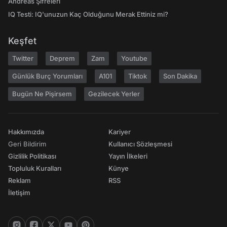
Andreas Şifreleri
IQ Testi: IQ'unuzun Kaç Olduğunu Merak Ettiniz mi?
Keşfet
Twitter
Deprem
Zam
Youtube
Günlük Burç Yorumları
A101
Tiktok
Son Dakika
Bugün Ne Pişirsem
Gezilecek Yerler
Hakkımızda
Kariyer
Geri Bildirim
Kullanıcı Sözleşmesi
Gizlilik Politikası
Yayın İlkeleri
Topluluk Kuralları
Künye
Reklam
RSS
İletişim