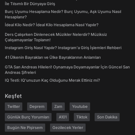
İle Tılsımlı Bir Dünyaya Giriş
Burç Uyumu Hesaplama Nedir? Burç Uyumu, Aşk Uyumu Nasıl
Hesaplanır?
İdeal Kilo Nedir? İdeal Kilo Hesaplama Nasıl Yapılır?
Ders Çalışırken Dinlenecek Müzikler Nelerdir? Müziksiz
Çalışamayanlar Toplanın!
Instagram Giriş Nasıl Yapılır? Instagram'a Giriş İşlemleri Rehberi
41 Ülkenin Bayrakları ve Ülke Bayraklarının Anlamları
GTA San Andreas Hileleri! Oynamaya Doyamayanlar İçin Güncel San
Andreas Şifreleri
IQ Testi: IQ'unuzun Kaç Olduğunu Merak Ettiniz mi?
Keşfet
Twitter
Deprem
Zam
Youtube
Günlük Burç Yorumları
A101
Tiktok
Son Dakika
Bugün Ne Pişirsem
Gezilecek Yerler