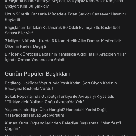
4 Yaşında Sahne Almaya Başladı, Makyajsız Kameralar Karşısına
Çıkıyor: Kim Bu Şarkıcı?
Uzun Süredir Kanserle Mücadele Eden Şarkıcı Cansever Hayatını
Kaybetti
Bağışlanan Tahtaları Kullanarak 80 Odalı Ev İnşa Etti: Basketbol
Sahası Bile Var!
3 Milyon Nüfuslu Ülkede 6 Kilometrelik Altın Damarı Keşfedildi:
Ülkenin Kaderi Değişti
Bir İçerik Üreticisi Babasının Yanlışlıkla Aldığı Taşlık Araziden Yıllar
İçinde Orman Yaratmasını Anlattı
Günün Popüler Başlıkları
Beşiktaş-Üsküdar Vapurunda Yaşlı Kadın, Şort Giyen Kadının
Bacağına Bastonla Vurdu!
Sokak Röportajında Gurbetçi Türkiye ile Avrupa'yı Kıyasladı:
"Türkiye’deki Yolların Çoğu Avrupa’da Yok"
Yaşamak İstediğin Ülke Hangisi? Haritadaki Yerini Değil,
Yaşayacağın Hayatı Seçiyorsun!
Kur'an Kursu Öğrencilerinden Belediye Başkanına: "Manifest’i
Çağırın"