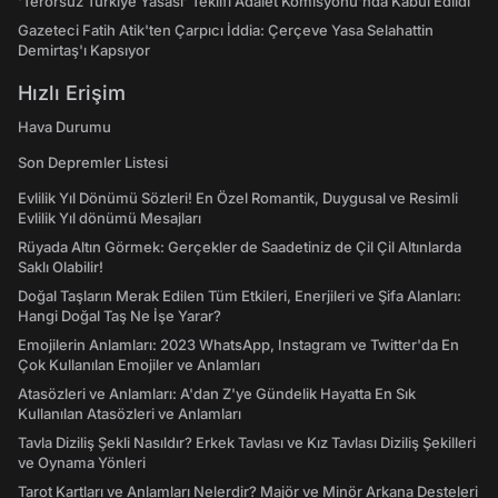
‘Terörsüz Türkiye Yasası’ Teklifi Adalet Komisyonu'nda Kabul Edildi
Gazeteci Fatih Atik'ten Çarpıcı İddia: Çerçeve Yasa Selahattin
Demirtaş'ı Kapsıyor
Hızlı Erişim
Hava Durumu
Son Depremler Listesi
Evlilik Yıl Dönümü Sözleri! En Özel Romantik, Duygusal ve Resimli
Evlilik Yıl dönümü Mesajları
Rüyada Altın Görmek: Gerçekler de Saadetiniz de Çil Çil Altınlarda
Saklı Olabilir!
Doğal Taşların Merak Edilen Tüm Etkileri, Enerjileri ve Şifa Alanları:
Hangi Doğal Taş Ne İşe Yarar?
Emojilerin Anlamları: 2023 WhatsApp, Instagram ve Twitter'da En
Çok Kullanılan Emojiler ve Anlamları
Atasözleri ve Anlamları: A'dan Z'ye Gündelik Hayatta En Sık
Kullanılan Atasözleri ve Anlamları
Tavla Diziliş Şekli Nasıldır? Erkek Tavlası ve Kız Tavlası Diziliş Şekilleri
ve Oynama Yönleri
Tarot Kartları ve Anlamları Nelerdir? Majör ve Minör Arkana Desteleri