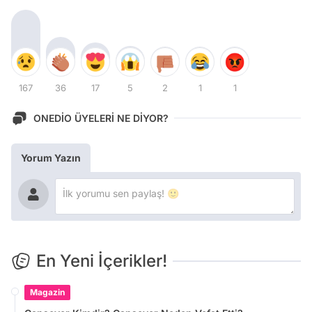
167
36
17
5
2
1
1
ONEDİO ÜYELERİ NE DİYOR?
Yorum Yazın
En Yeni İçerikler!
Magazin