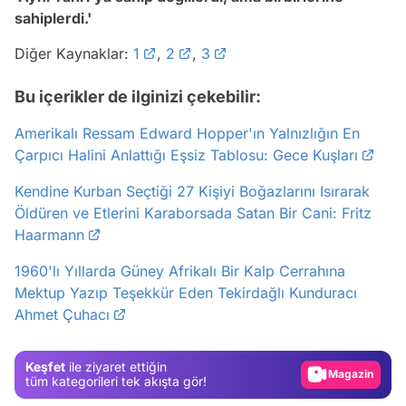
sahiplerdi.'
Diğer Kaynaklar:
1
,
2
,
3
Bu içerikler de ilginizi çekebilir:
Amerikalı Ressam Edward Hopper'ın Yalnızlığın En
Çarpıcı Halini Anlattığı Eşsiz Tablosu: Gece Kuşları
Kendine Kurban Seçtiği 27 Kişiyi Boğazlarını Isırarak
Öldüren ve Etlerini Karaborsada Satan Bir Cani: Fritz
Haarmann
Video
1960'lı Yıllarda Güney Afrikalı Bir Kalp Cerrahına
Test
Mektup Yazıp Teşekkür Eden Tekirdağlı Kunduracı
Ahmet Çuhacı
Gündem
Magazin
Keşfet
ile ziyaret ettiğin
Video
tüm kategorileri tek akışta gör!
Test