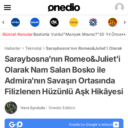
Güncel Konular
Bastonla Vurdu!
"Manyak Mısınız?"
30 Yıl Önce👀
Haberler
Teknoloji
Saraybosna'nın Romeo&Juliet'i Olarak Na
Saraybosna'nın Romeo&Juliet'i
Olarak Nam Salan Bosko ile
Admira'nın Savaşın Ortasında
Filizlenen Hüzünlü Aşk Hikâyesi
Hera Syndulla
- Onedio Editörü
Onedio’yu Google'a ekleyin