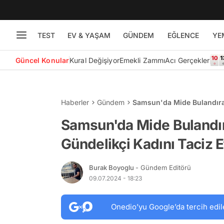
TEST
EV & YAŞAM
GÜNDEM
EĞLENCE
YE
Güncel Konular
Kural Değişiyor
Emekli Zammı
Acı Gerçekler
Haberler
Gündem
Samsun'da Mide Bulandıran
Samsun'da Mide Bulandır
Gündelikçi Kadını Taciz Et
Burak Boyoglu
- Gündem Editörü
09.07.2024 - 18:23
Onedio’yu Google’da tercih edil