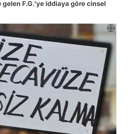
ve gelen F.G.’ye iddiaya göre cinsel