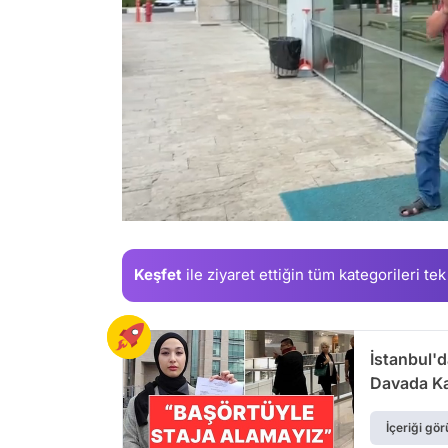
/
Keşfet
ile ziyaret ettiğin
tüm kategorileri tek
İstanbul'd
Davada Kar
İçeriği gör