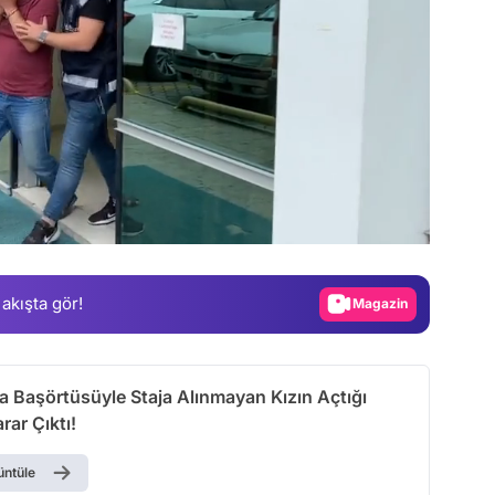
Video
Test
Gündem
Magazin
 akışta gör!
Video
Test
a Başörtüsüyle Staja Alınmayan Kızın Açtığı
ar Çıktı!
üntüle