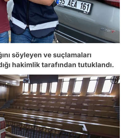
ını söyleyen ve suçlamaları
dığı hakimlik tarafından tutuklandı.