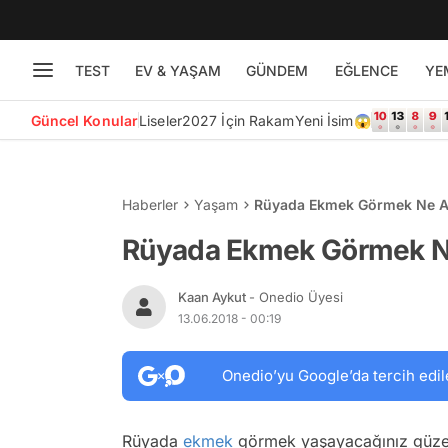
TEST
EV & YAŞAM
GÜNDEM
EĞLENCE
YE
Güncel Konular
Liseler
2027 İçin Rakam
Yeni İsim😱
Haberler
Yaşam
Rüyada Ekmek Görmek Ne A
Rüyada Ekmek Görmek N
Kaan Aykut
- Onedio Üyesi
13.06.2018 - 00:19
Onedio’yu Google’da tercih edil
Rüyada
ekmek
görmek yaşayacağınız güzel g