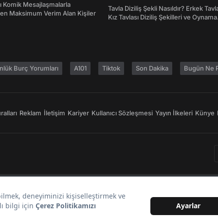
Atasözleri ve Anlamları
rı Komik Mesajlaşmalarla
Tavla Diziliş Şekli Nasıldır? Erkek Tavl
den Maksimum Verim Alan Kişiler
Kız Tavlası Diziliş Şekilleri ve Oynama
Yönleri
nlük Burç Yorumları
A101
Tiktok
Son Dakika
Bugün Ne P
alları
Reklam
İletişim
Kariyer
Kullanıcı Sözleşmesi
Yayın İlkeleri
Künye
Bir
markasıdır.