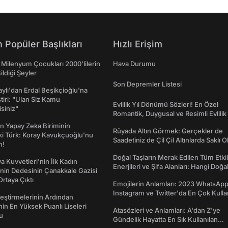
 Popüler Başlıkları
Hızlı Erişim
 Milenyum Çocukları 2000'lilerin
Hava Durumu
ildiği Şeyler
Son Depremler Listesi
taylı'dan Erdal Beşikçioğlu'na
ştiri: "Ulan Siz Kamu
Evlilik Yıl Dönümü Sözleri! En Özel
isiniz"
Romantik, Duygusal ve Resimli Evlilik 
dönümü Mesajları
n Yapay Zeka Biriminin
Rüyada Altın Görmek: Gerçekler de
ki Türk: Koray Kavukçuoğlu'nu
Saadetiniz de Çil Çil Altınlarda Saklı Ol
m!
Doğal Taşların Merak Edilen Tüm Etkil
a Kuvvetleri'nin İlk Kadın
Enerjileri ve Şifa Alanları: Hangi Doğa
nin Dedesinin Çanakkale Gazisi
Ne İşe Yarar?
rtaya Çıktı
Emojilerin Anlamları: 2023 WhatsApp
Instagram ve Twitter'da En Çok Kulla
eştirmelerinin Ardından
Emojiler ve Anlamları
nin En Yüksek Puanlı Liseleri
Atasözleri ve Anlamları: A'dan Z'ye
du
Gündelik Hayatta En Sık Kullanılan