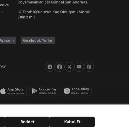
Doyamayanlar İçin Güncel San Andreas
ası ve
Şifreleri
IQ Testi: IQ'unuzun Kaç Olduğunu Merak
Ettiniz mi?
işirsem
Gezilecek Yerler
RSS