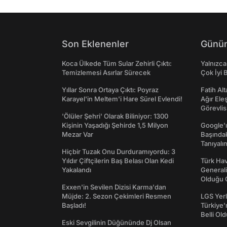
Son Eklenenler
Günün
Koca Ülkede Tüm Sular Zehirli Çıktı:
Yalnızca
Temizlemesi Asırlar Sürecek
Çok İyi B
Yıllar Sonra Ortaya Çıktı: Poyraz
Fatih Al
Karayel'in Meltem'i Hare Sürel Evlendi!
Ağır Ele
Görevlis
'Ölüler Şehri' Olarak Biliniyor: 1300
Kişinin Yaşadığı Şehirde 1,5 Milyon
Google'ı
Mezar Var
Başında
Tanıyalı
Hiçbir Tuzak Onu Durduramıyordu: 3
Yıldır Çiftçilerin Baş Belası Olan Kedi
Türk Hav
Yakalandı
Generali
Olduğu O
Exxen'in Sevilen Dizisi Karma'dan
Müjde: 2. Sezon Çekimleri Resmen
LGS Yerl
Başladı!
Türkiye'
Belli Ol
Eski Sevgilinin Düğününde Dj Olsan