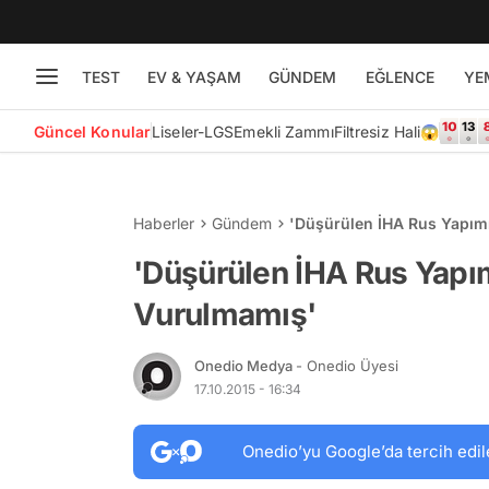
TEST
EV & YAŞAM
GÜNDEM
EĞLENCE
YE
Güncel Konular
Liseler-LGS
Emekli Zammı
Filtresiz Hali😱
Haberler
Gündem
'Düşürülen İHA Rus Yapımı
'Düşürülen İHA Rus Yapım
Vurulmamış'
Onedio Medya
- Onedio Üyesi
17.10.2015 - 16:34
Onedio’yu Google’da tercih edil