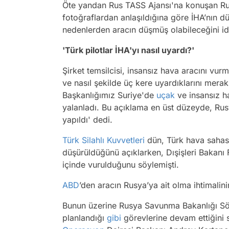
Öte yandan Rus TASS Ajansı'na konuşan Rus
fotoğraflardan anlaşıldığına göre İHA’nın dü
nedenlerden aracın düşmüş olabileceğini idd
'Türk pilotlar İHA'yı nasıl uyardı?'
Şirket temsilcisi, insansız hava aracını v
ve nasıl şekilde üç kere uyardıklarını mera
Başkanlığımız Suriye'de
uçak
ve insansız h
yalanladı. Bu açıklama en üst düzeyde, Ru
yapıldı' dedi.
Türk Silahlı Kuvvetleri
dün, Türk hava sahasın
düşürüldüğünü açıklarken, Dışişleri Bakanı F
içinde vurulduğunu söylemişti.
ABD
’den aracın Rusya’ya ait olma ihtimali
Bunun üzerine Rusya Savunma Bakanlığı Sö
planlandığı
gibi
görevlerine devam ettiğini