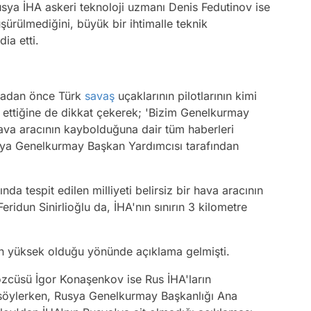
ya İHA askeri teknoloji uzmanı Denis Fedutinov ise
şürülmediğini, büyük bir ihtimalle teknik
ia etti.
urmadan önce Türk
savaş
uçaklarının pilotlarının kimi
k ettiğine de dikkat çekerek; 'Bizim Genelkurmay
ava aracının kaybolduğuna dair tüm haberleri
sya Genelkurmay Başkan Yardımcısı tarafından
da tespit edilen milliyeti belirsiz bir hava aracının
eridun Sinirlioğlu da, İHA'nın sınırın 3 kilometre
nin yüksek olduğu yönünde açıklama gelmişti.
zcüsü İgor Konaşenkov ise Rus İHA'ların
 söylerken, Rusya Genelkurmay Başkanlığı Ana