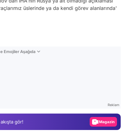
ov'dan İHA'nın Rusya'ya ait olmadığı açıklaması
raçlarımız üslerinde ya da kendi görev alanlarında'
e Emojiler Aşağıda
Video
Test
Reklam
Gündem
 akışta gör!
Magazin
Video