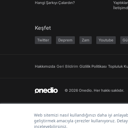
Hangi Şarkıyı Çalardın?
Yaptıkla
İletişim
Keşfet
Twitter
Deprem
Zam
Youtube
Gü
Hakkımızda
Geri Bildirim
Gizlilik Politikası
Topluluk Kur
© 2026 Onedio. Her hakkı saklıdır.