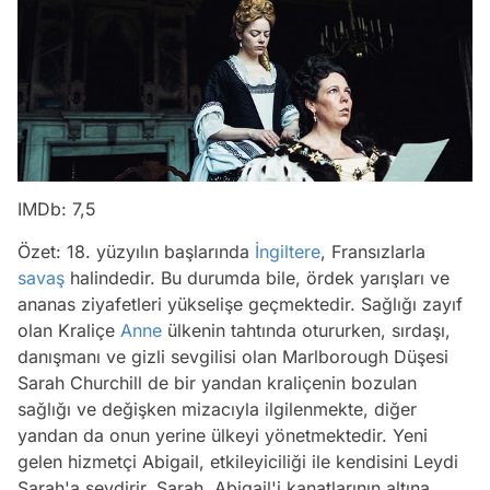
IMDb: 7,5
Özet: 18. yüzyılın başlarında
İngiltere
, Fransızlarla
savaş
halindedir. Bu durumda bile, ördek yarışları ve
ananas ziyafetleri yükselişe geçmektedir. Sağlığı zayıf
olan Kraliçe
Anne
ülkenin tahtında otururken, sırdaşı,
danışmanı ve gizli sevgilisi olan Marlborough Düşesi
Sarah Churchill de bir yandan kraliçenin bozulan
sağlığı ve değişken mizacıyla ilgilenmekte, diğer
yandan da onun yerine ülkeyi yönetmektedir. Yeni
gelen hizmetçi Abigail, etkileyiciliği ile kendisini Leydi
Sarah'a sevdirir. Sarah, Abigail'i kanatlarının altına