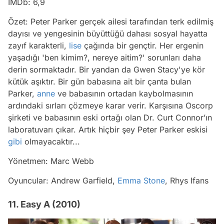
IMDb: 6,9
Özet: Peter Parker gerçek ailesi tarafından terk edilmiş
dayısı ve yengesinin büyüttüğü dahası sosyal hayatta
zayıf karakterli,
lise
çağında bir gençtir. Her ergenin
yaşadığı 'ben kimim?, nereye aitim?' sorunları daha
derin sormaktadır. Bir yandan da Gwen Stacy'ye kör
kütük aşıktır. Bir gün babasına ait bir çanta bulan
Parker,
anne
ve babasının ortadan kaybolmasının
ardındaki sırları çözmeye karar verir. Karşısına Oscorp
şirketi ve babasının eski ortağı olan Dr. Curt Connor’ın
laboratuvarı çıkar. Artık hiçbir şey Peter Parker eskisi
gibi
olmayacaktır...
Yönetmen: Marc Webb
Oyuncular: Andrew Garfield,
Emma Stone
, Rhys Ifans
11. Easy A (2010)