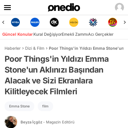
Güncel Konular
Kural Değişiyor
Emekli Zammı
Acı Gerçekler
Haberler
Dizi & Film
Poor Things'in Yıldızı Emma Stone'un Akl
Poor Things'in Yıldızı Emma
Stone'un Aklınızı Başından
Alacak ve Sizi Ekranlara
Kilitleyecek Filmleri
Emma Stone
film
Beyza İçgöz
- Magazin Editörü