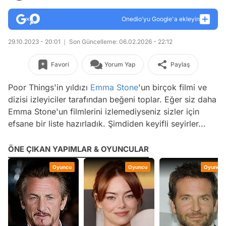
Onedio’yu Google'a ekleyin
29.10.2023 - 20:01
Son Güncelleme: 06.02.2026 - 22:12
Favori
Yorum Yap
Paylaş
Poor Things'in yıldızı
Emma Stone
'un birçok filmi ve
dizisi izleyiciler tarafından beğeni toplar. Eğer siz daha
Emma Stone'un filmlerini izlemediyseniz sizler için
efsane bir liste hazırladık. Şimdiden keyifli seyirler...
ÖNE ÇIKAN YAPIMLAR & OYUNCULAR
Oyuncu
Oyuncu
Oyuncu