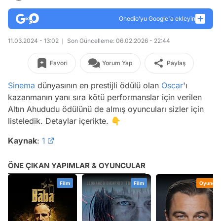
Onedio’yu Google'a ekleyin
11.03.2024 - 13:02
Son Güncelleme: 06.02.2026 - 22:44
Favori
Yorum Yap
Paylaş
Sinema
dünyasının en prestijli ödülü olan
Oscar
'ı
kazanmanın yanı sıra kötü performanslar için verilen
Altın Ahududu ödülünü de almış oyuncuları sizler için
listeledik. Detaylar içerikte. 👇
Kaynak
:
1
ÖNE ÇIKAN YAPIMLAR & OYUNCULAR
Film
Oyuncu
Oyuncu