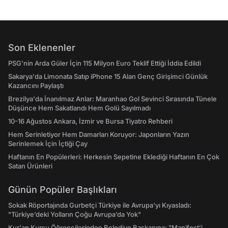
Son Eklenenler
PSG’nin Arda Güler İçin 115 Milyon Euro Teklif Ettiği İddia Edildi
Sakarya'da Limonata Satıp iPhone 15 Alan Genç Girişimci Günlük
Kazancını Paylaştı
Brezilya'da İnanılmaz Anlar: Maranhao Gol Sevinci Sırasında Tünele
Düşünce Hem Sakatlandı Hem Golü Sayılmadı
10-16 Ağustos Ankara, İzmir ve Bursa Tiyatro Rehberi
Hem Serinletiyor Hem Damarları Koruyor: Japonların Yazın
Serinlemek İçin İçtiği Çay
Haftanın En Popülerleri: Herkesin Sepetine Eklediği Haftanın En Çok
Satan Ürünleri
Günün Popüler Başlıkları
Sokak Röportajında Gurbetçi Türkiye ile Avrupa'yı Kıyasladı:
"Türkiye’deki Yolların Çoğu Avrupa’da Yok"
Kur'an Kursu Öğrencilerinden Belediye Başkanına: "Manifest’i