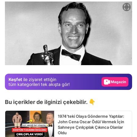
Video
Test
Gündem
Magazin
Keşfet
ile ziyaret ettiğin
Video
tüm kategorileri tek akışta gör!
Test
Bu içerikler de ilginizi çekebilir. 👇
1974'teki Olaya Gönderme Yaptılar:
John Cena Oscar Ödül Vermek İçin
Sahneye Çırılçıplak Çıkınca Olanlar
Oldu