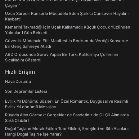
Çağırın"
Uzun Süredir Kanserle Mücadele Eden Şarkıcı Cansever Hayatını
Kaybetti
Kemerini Takmadığı İçin Uçak Kalkamadı: Küçük Çocuk Yüzünden
Yolcular 1 Gün Bekledi
Güvenlik Müdahale Etti: Manifest'in Bodrum'da Verdiği Konserde
Bir Genç Sahneye Atladı
ABD Ordusunda Görev Yapan Bir Türk, Kaliforniya Çöllerinin
Sıcaklığını Gösterdi
Hızlı Erişim
Hava Durumu
Son Depremler Listesi
Evlilik Yıl Dönümü Sözleri! En Özel Romantik, Duygusal ve Resimli
Evlilik Yıl dönümü Mesajları
Rüyada Altın Görmek: Gerçekler de Saadetiniz de Çil Çil Altınlarda
Saklı Olabilir!
Doğal Taşların Merak Edilen Tüm Etkileri, Enerjileri ve Şifa Alanları:
Hangi Doğal Taş Ne İşe Yarar?