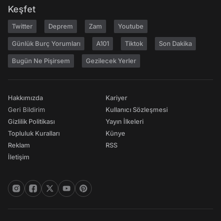
Keşfet
Twitter
Deprem
Zam
Youtube
Günlük Burç Yorumları
A101
Tiktok
Son Dakika
Bugün Ne Pişirsem
Gezilecek Yerler
Hakkımızda
Kariyer
Geri Bildirim
Kullanıcı Sözleşmesi
Gizlilik Politikası
Yayın İlkeleri
Topluluk Kuralları
Künye
Reklam
RSS
İletişim