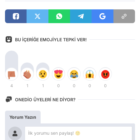
BU İÇERİĞE EMOJİYLE TEPKİ VER!
4
1
1
0
0
0
0
ONEDİO ÜYELERİ NE DİYOR?
Yorum Yazın