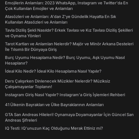
Emojilerin Anlamları: 2023 WhatsApp, Instagram ve Twitter'da En
Çok Kullanılan Emojiler ve Anlamları
Atasözleri ve Anlamları: A'dan Z'ye Gündelik Hayatta En Sık
Kullanılan Atasözleri ve Anlamları
Tavla Diziliş Şekli Nasıldır? Erkek Tavlası ve Kız Tavlası Diziliş Şekilleri
ve Oynama Yönleri
Tarot Kartları ve Anlamları Nelerdir? Majör ve Minör Arkana Desteleri
İle Tılsımlı Bir Dünyaya Giriş
Burç Uyumu Hesaplama Nedir? Burç Uyumu, Aşk Uyumu Nasıl
Hesaplanır?
İdeal Kilo Nedir? İdeal Kilo Hesaplama Nasıl Yapılır?
Ders Çalışırken Dinlenecek Müzikler Nelerdir? Müziksiz
Çalışamayanlar Toplanın!
Instagram Giriş Nasıl Yapılır? Instagram'a Giriş İşlemleri Rehberi
41 Ülkenin Bayrakları ve Ülke Bayraklarının Anlamları
GTA San Andreas Hileleri! Oynamaya Doyamayanlar İçin Güncel San
Andreas Şifreleri
IQ Testi: IQ'unuzun Kaç Olduğunu Merak Ettiniz mi?