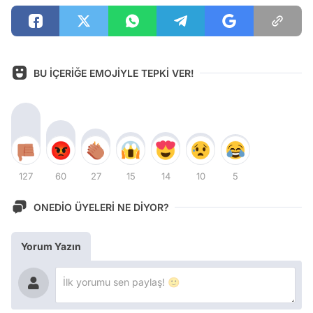
BU İÇERİĞE EMOJİYLE TEPKİ VER!
127
60
27
15
14
10
5
ONEDİO ÜYELERİ NE DİYOR?
Yorum Yazın