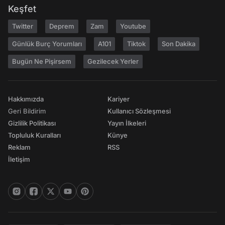
Keşfet
Twitter
Deprem
Zam
Youtube
Günlük Burç Yorumları
A101
Tiktok
Son Dakika
Bugün Ne Pişirsem
Gezilecek Yerler
Hakkımızda
Kariyer
Geri Bildirim
Kullanıcı Sözleşmesi
Gizlilik Politikası
Yayın İlkeleri
Topluluk Kuralları
Künye
Reklam
RSS
İletişim