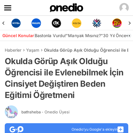
Güncel Konular
Bastonla Vurdu!
"Manyak Mısınız?"
30 Yıl Önce👀
Haberler
Yaşam
Okulda Görüp Aşık Olduğu Öğrencisi ile Evl
Okulda Görüp Aşık Olduğu
Öğrencisi ile Evlenebilmek İçin
Cinsiyet Değiştiren Beden
Eğitimi Öğretmeni
bathsheba
- Onedio Üyesi
Onedio’yu Google'a ekleyin