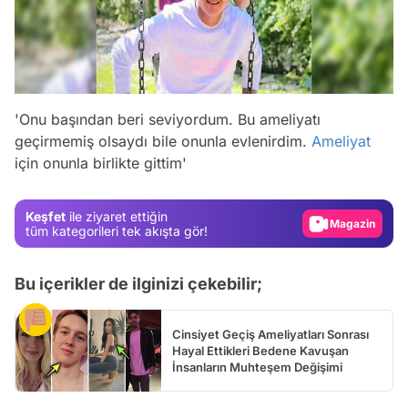
'Onu başından beri seviyordum. Bu ameliyatı
Video
geçirmemiş olsaydı bile onunla evlenirdim.
Ameliyat
için onunla birlikte gittim'
Test
Gündem
Keşfet
ile ziyaret ettiğin
Magazin
tüm kategorileri tek akışta gör!
Video
Bu içerikler de ilginizi çekebilir;
Test
Cinsiyet Geçiş Ameliyatları Sonrası
Hayal Ettikleri Bedene Kavuşan
İnsanların Muhteşem Değişimi