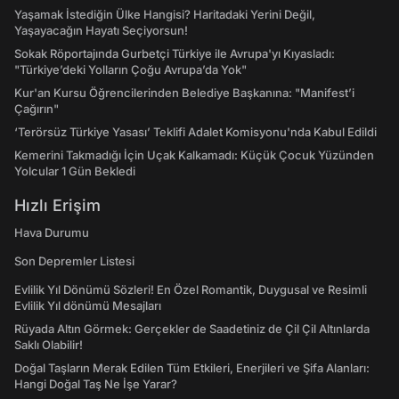
Yaşamak İstediğin Ülke Hangisi? Haritadaki Yerini Değil,
Yaşayacağın Hayatı Seçiyorsun!
Sokak Röportajında Gurbetçi Türkiye ile Avrupa'yı Kıyasladı:
"Türkiye’deki Yolların Çoğu Avrupa’da Yok"
Kur'an Kursu Öğrencilerinden Belediye Başkanına: "Manifest’i
Çağırın"
‘Terörsüz Türkiye Yasası’ Teklifi Adalet Komisyonu'nda Kabul Edildi
Kemerini Takmadığı İçin Uçak Kalkamadı: Küçük Çocuk Yüzünden
Yolcular 1 Gün Bekledi
Hızlı Erişim
Hava Durumu
Son Depremler Listesi
Evlilik Yıl Dönümü Sözleri! En Özel Romantik, Duygusal ve Resimli
Evlilik Yıl dönümü Mesajları
Rüyada Altın Görmek: Gerçekler de Saadetiniz de Çil Çil Altınlarda
Saklı Olabilir!
Doğal Taşların Merak Edilen Tüm Etkileri, Enerjileri ve Şifa Alanları:
Hangi Doğal Taş Ne İşe Yarar?