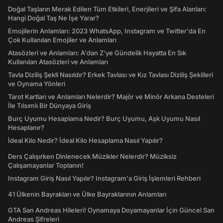
Doğal Taşların Merak Edilen Tüm Etkileri, Enerjileri ve Şifa Alanları:
Hangi Doğal Taş Ne İşe Yarar?
Emojilerin Anlamları: 2023 WhatsApp, Instagram ve Twitter'da En
Çok Kullanılan Emojiler ve Anlamları
Atasözleri ve Anlamları: A'dan Z'ye Gündelik Hayatta En Sık
Kullanılan Atasözleri ve Anlamları
Tavla Diziliş Şekli Nasıldır? Erkek Tavlası ve Kız Tavlası Diziliş Şekilleri
ve Oynama Yönleri
Tarot Kartları ve Anlamları Nelerdir? Majör ve Minör Arkana Desteleri
İle Tılsımlı Bir Dünyaya Giriş
Burç Uyumu Hesaplama Nedir? Burç Uyumu, Aşk Uyumu Nasıl
Hesaplanır?
İdeal Kilo Nedir? İdeal Kilo Hesaplama Nasıl Yapılır?
Ders Çalışırken Dinlenecek Müzikler Nelerdir? Müziksiz
Çalışamayanlar Toplanın!
Instagram Giriş Nasıl Yapılır? Instagram'a Giriş İşlemleri Rehberi
41 Ülkenin Bayrakları ve Ülke Bayraklarının Anlamları
GTA San Andreas Hileleri! Oynamaya Doyamayanlar İçin Güncel San
Andreas Şifreleri