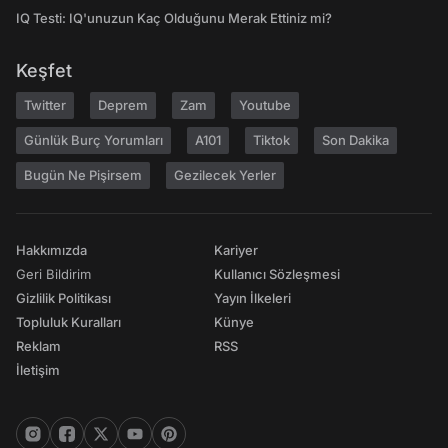
IQ Testi: IQ'unuzun Kaç Olduğunu Merak Ettiniz mi?
Keşfet
Twitter
Deprem
Zam
Youtube
Günlük Burç Yorumları
A101
Tiktok
Son Dakika
Bugün Ne Pişirsem
Gezilecek Yerler
Hakkımızda
Kariyer
Geri Bildirim
Kullanıcı Sözleşmesi
Gizlilik Politikası
Yayın İlkeleri
Topluluk Kuralları
Künye
Reklam
RSS
İletişim