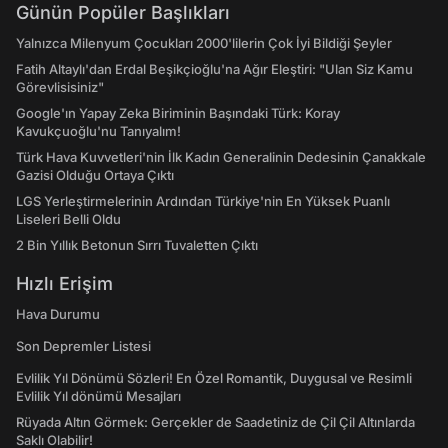
Günün Popüler Başlıkları
Yalnızca Milenyum Çocukları 2000'lilerin Çok İyi Bildiği Şeyler
Fatih Altaylı'dan Erdal Beşikçioğlu'na Ağır Eleştiri: "Ulan Siz Kamu
Görevlisisiniz"
Google'ın Yapay Zeka Biriminin Başındaki Türk: Koray
Kavukçuoğlu'nu Tanıyalım!
Türk Hava Kuvvetleri'nin İlk Kadın Generalinin Dedesinin Çanakkale
Gazisi Olduğu Ortaya Çıktı
LGS Yerleştirmelerinin Ardından Türkiye'nin En Yüksek Puanlı
Liseleri Belli Oldu
2 Bin Yıllık Betonun Sırrı Tuvaletten Çıktı
Hızlı Erişim
Hava Durumu
Son Depremler Listesi
Evlilik Yıl Dönümü Sözleri! En Özel Romantik, Duygusal ve Resimli
Evlilik Yıl dönümü Mesajları
Rüyada Altın Görmek: Gerçekler de Saadetiniz de Çil Çil Altınlarda
Saklı Olabilir!