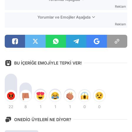
Reklam
Yorumlar ve Emojiler Aşağıda
Reklam
BU İÇERİĞE EMOJİYLE TEPKİ VER!
22
8
1
1
1
0
0
ONEDİO ÜYELERİ NE DİYOR?