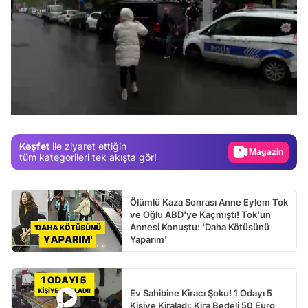
Video
Test
/
Gündem
Magazin
Keşfet
ile ziyaret ettiğin
Video
tüm kategorileri tek akışta gör!
Test
Ölümlü Kaza Sonrası Anne Eylem Tok
ve Oğlu ABD'ye Kaçmıştı! Tok'un
Annesi Konuştu: 'Daha Kötüsünü
Yaparım'
Ev Sahibine Kiracı Şoku! 1 Odayı 5
Kişiye Kiraladı: Kira Bedeli 50 Euro