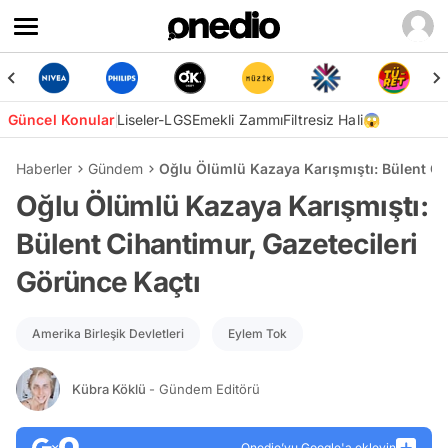
Güncel Konular
Liseler-LGS
Emekli Zammı
Filtresiz Hali😱
Haberler
Gündem
Oğlu Ölümlü Kazaya Karışmıştı: Bülent Ci
Oğlu Ölümlü Kazaya Karışmıştı:
Bülent Cihantimur, Gazetecileri
Görünce Kaçtı
Amerika Birleşik Devletleri
Eylem Tok
Kübra Köklü
- Gündem Editörü
Onedio’yu Google'a ekleyin