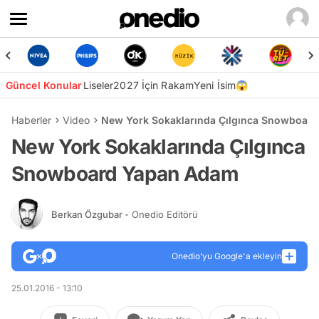
Güncel Konular
Liseler
2027 İçin Rakam
Yeni İsim😱
Haberler
Video
New York Sokaklarında Çılgınca Snowboar
New York Sokaklarında Çılgınca
Snowboard Yapan Adam
Berkan Özgubar
- Onedio Editörü
Onedio’yu Google'a ekleyin
25.01.2016 - 13:10