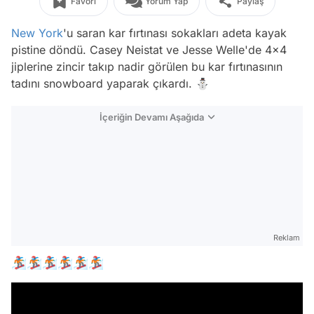
Favori
Yorum Yap
Paylaş
New York
'u saran kar fırtınası sokakları adeta kayak
pistine döndü. Casey Neistat ve Jesse Welle'de 4x4
jiplerine zincir takıp nadir görülen bu kar fırtınasının
tadını snowboard yaparak çıkardı. ⛄
İçeriğin Devamı Aşağıda
Reklam
🏂🏂🏂🏂🏂🏂