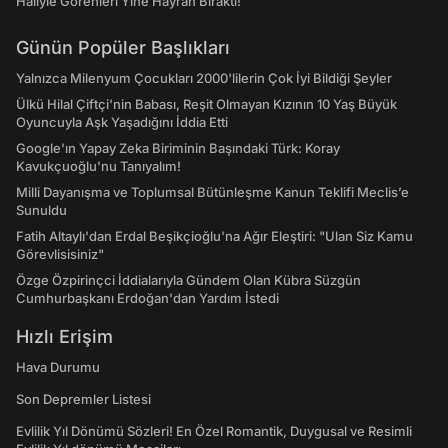
Haliyle Görenleri Yine Hayran Bıraktı!
Günün Popüler Başlıkları
Yalnızca Milenyum Çocukları 2000'lilerin Çok İyi Bildiği Şeyler
Ülkü Hilal Çiftçi'nin Babası, Reşit Olmayan Kızının 10 Yaş Büyük
Oyuncuyla Aşk Yaşadığını İddia Etti
Google'ın Yapay Zeka Biriminin Başındaki Türk: Koray
Kavukçuoğlu'nu Tanıyalım!
Milli Dayanışma ve Toplumsal Bütünleşme Kanun Teklifi Meclis’e
Sunuldu
Fatih Altaylı'dan Erdal Beşikçioğlu'na Ağır Eleştiri: "Ulan Siz Kamu
Görevlisisiniz"
Özge Özpirinçci İddialarıyla Gündem Olan Kübra Süzgün
Cumhurbaşkanı Erdoğan'dan Yardım İstedi
Hızlı Erişim
Hava Durumu
Son Depremler Listesi
Evlilik Yıl Dönümü Sözleri! En Özel Romantik, Duygusal ve Resimli