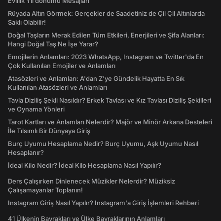
Evlilik Yıl dönümü Mesajları
Rüyada Altın Görmek: Gerçekler de Saadetiniz de Çil Çil Altınlarda
Saklı Olabilir!
Doğal Taşların Merak Edilen Tüm Etkileri, Enerjileri ve Şifa Alanları:
Hangi Doğal Taş Ne İşe Yarar?
Emojilerin Anlamları: 2023 WhatsApp, Instagram ve Twitter'da En
Çok Kullanılan Emojiler ve Anlamları
Atasözleri ve Anlamları: A'dan Z'ye Gündelik Hayatta En Sık
Kullanılan Atasözleri ve Anlamları
Tavla Diziliş Şekli Nasıldır? Erkek Tavlası ve Kız Tavlası Diziliş Şekilleri
ve Oynama Yönleri
Tarot Kartları ve Anlamları Nelerdir? Majör ve Minör Arkana Desteleri
İle Tılsımlı Bir Dünyaya Giriş
Burç Uyumu Hesaplama Nedir? Burç Uyumu, Aşk Uyumu Nasıl
Hesaplanır?
İdeal Kilo Nedir? İdeal Kilo Hesaplama Nasıl Yapılır?
Ders Çalışırken Dinlenecek Müzikler Nelerdir? Müziksiz
Çalışamayanlar Toplanın!
Instagram Giriş Nasıl Yapılır? Instagram'a Giriş İşlemleri Rehberi
41 Ülkenin Bayrakları ve Ülke Bayraklarının Anlamları