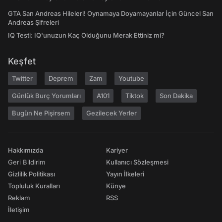
GTA San Andreas Hileleri! Oynamaya Doyamayanlar İçin Güncel San
Andreas Şifreleri
IQ Testi: IQ'unuzun Kaç Olduğunu Merak Ettiniz mi?
Keşfet
Twitter
Deprem
Zam
Youtube
Günlük Burç Yorumları
A101
Tiktok
Son Dakika
Bugün Ne Pişirsem
Gezilecek Yerler
Hakkımızda
Kariyer
Geri Bildirim
Kullanıcı Sözleşmesi
Gizlilik Politikası
Yayın İlkeleri
Topluluk Kuralları
Künye
Reklam
RSS
İletişim