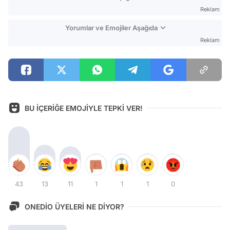
Reklam
Yorumlar ve Emojiler Aşağıda
Reklam
BU İÇERİĞE EMOJİYLE TEPKİ VER!
43
13
11
1
1
1
0
ONEDİO ÜYELERİ NE DİYOR?