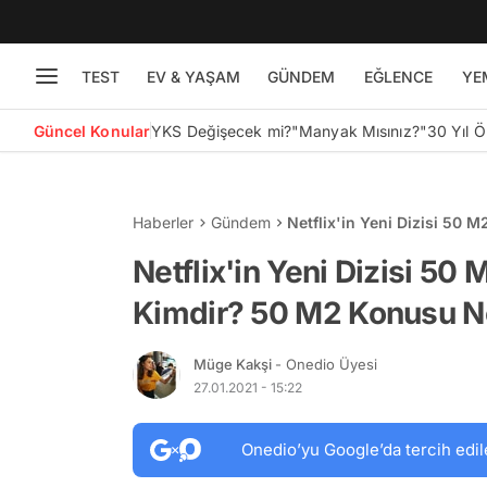
TEST
EV & YAŞAM
GÜNDEM
EĞLENCE
YE
Güncel Konular
YKS Değişecek mi?
"Manyak Mısınız?"
30 Yıl 
Haberler
Gündem
Netflix'in Yeni Dizisi 50
Nedir?
Netflix'in Yeni Dizisi 5
Kimdir? 50 M2 Konusu N
Müge Kakşi
- Onedio Üyesi
27.01.2021 - 15:22
Onedio’yu Google’da tercih edil