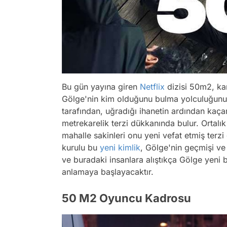
Bu gün yayına giren
Netflix
dizisi 50m2, kar
Gölge'nin kim olduğunu bulma yolculuğunu
tarafından, uğradığı ihanetin ardından kaça
metrekarelik terzi dükkanında bulur. Ortalı
mahalle sakinleri onu yeni vefat etmiş terz
kurulu bu
yeni kimlik
, Gölge'nin geçmişi ve k
ve buradaki insanlara alıştıkça Gölge yeni
anlamaya başlayacaktır.
50 M2 Oyuncu Kadrosu