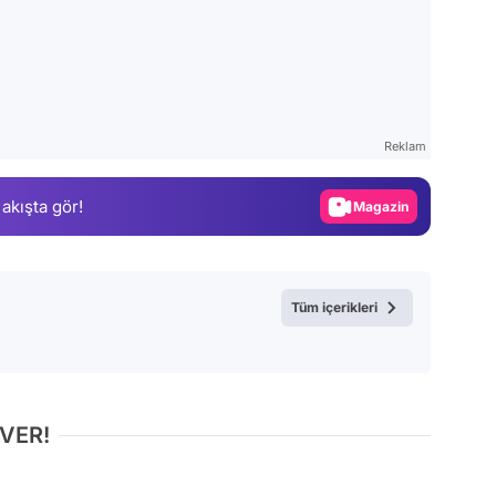
Video
Test
Reklam
Gündem
Magazin
 akışta gör!
Video
Test
Tüm içerikleri
 VER!