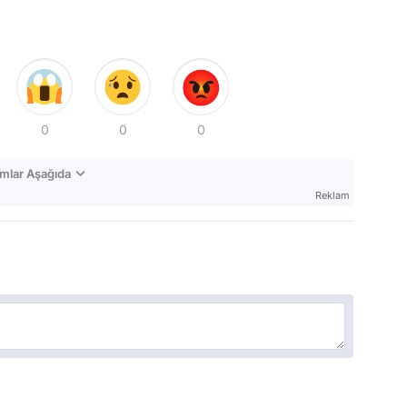
0
0
0
mlar Aşağıda
Reklam