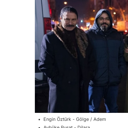
Engin Öztürk - Gölge / Adem
Aybüke Pusat - Dilara