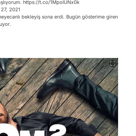
aşlıyorum.
https://t.co/1MpoIUNx0k
 27, 2021
heyecanlı bekleyiş sona erdi. Bugün gösterime giren
uyor.