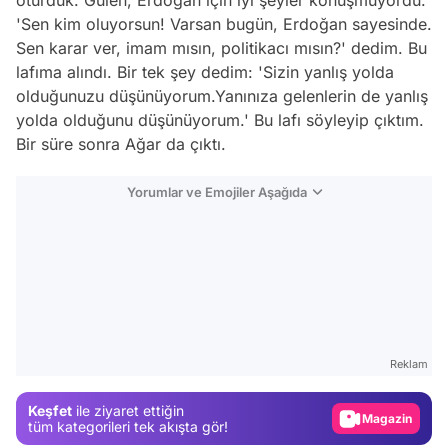
oturduk. Gülen, Erdoğan için iyi şeyler konuşmuyordu.
'Sen kim oluyorsun! Varsan bugün, Erdoğan sayesinde.
Sen karar ver, imam mısın, politikacı mısın?' dedim. Bu
lafıma alındı. Bir tek şey dedim: 'Sizin yanlış yolda
olduğunuzu düşünüyorum.Yanınıza gelenlerin de yanlış
yolda olduğunu düşünüyorum.' Bu lafı söyleyip çıktım.
Bir süre sonra Ağar da çıktı.
Yorumlar ve Emojiler Aşağıda
Video
Test
Gündem
Reklam
Magazin
Keşfet
ile ziyaret ettiğin
Video
tüm kategorileri tek akışta gör!