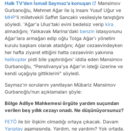
Halk TV’den İsmail Saymaz’a konuşan
Mansimov
Gurbanoğlu, Mehmet Ağar ile iş insanı Yusuf Uğur ve
MHP
'li milletvekili Saffet Sancaklı vesilesiyle tanıştığını
söyledi. 'Ağar'a Ulus'taki evini bedelsiz verip
kira
almadığını; Yalıkavak Marina'daki
benzin
istasyonunu
Ağar'lara armağan edip oğlu Tolga Ağar'ı yönetim
kurulu başkanı olarak atadığını; Ağar cezaevindeyken
her hafta ziyaret ettiğini hatta cezaevinin yakınına
helikopter
pisti bile yaptırdığını' iddia eden Mansimov
Gurbanoğlu, “Pensilvanya'ya Ağar'ın isteği üzerine ve
kendi uçağıyla gittiklerini” söyledi.
Saymaz’ın sorularını yanıtlayan Mübariz Mansimov
Gurbanoğlu’nun açıklamaları şöyle:
Bölge Adliye Mahkemesi örgüte yardım suçundan
verilen beş yıllık cezayı onadı. Ne düşünüyorsunuz?
FETÖ
ile bir ilişkim olmadığı ortaya çıkacak. Davam
Yargıtay
aşamasında. Yardım, ne yardımı? Yok ortada.