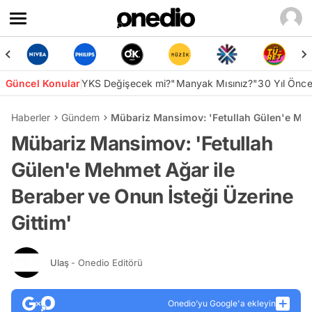
Güncel Konular
YKS Değişecek mi?
"Manyak Mısınız?"
30 Yıl Önc
Haberler
Gündem
Mübariz Mansimov: 'Fetullah Gülen'e Mehm
Mübariz Mansimov: 'Fetullah
Gülen'e Mehmet Ağar ile
Beraber ve Onun İsteği Üzerine
Gittim'
Ulaş
- Onedio Editörü
Onedio’yu Google'a ekleyin