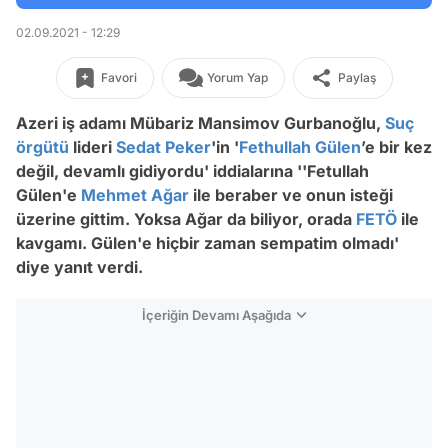
02.09.2021 - 12:29
Favori
Yorum Yap
Paylaş
Azeri iş adamı Mübariz Mansimov Gurbanoğlu,
Suç
örgütü
lideri
Sedat Peker
'in '
Fethullah Gülen
’e bir kez
değil, devamlı gidiyordu' iddialarına ''Fetullah
Gülen'e
Mehmet Ağar
ile beraber ve onun isteği
üzerine gittim. Yoksa Ağar da biliyor, orada
FETÖ
ile
kavgamı. Gülen'e hiçbir zaman sempatim olmadı'
diye yanıt verdi.
İçeriğin Devamı Aşağıda