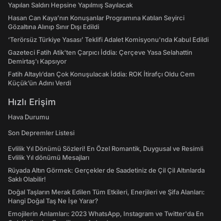
Yapılan Saldırı Hepsine Yapılmış Sayılacak
Hasan Can Kaya’nın Konuşanlar Programına Katılan Seyirci
Gözaltına Alınıp Sınır Dışı Edildi
‘Terörsüz Türkiye Yasası’ Teklifi Adalet Komisyonu'nda Kabul Edildi
Gazeteci Fatih Atik'ten Çarpıcı İddia: Çerçeve Yasa Selahattin
Demirtaş'ı Kapsıyor
Fatih Altaylı’dan Çok Konuşulacak İddia: ROK İtirafçı Oldu Cem
Küçük’ün Adını Verdi
Hızlı Erişim
Hava Durumu
Son Depremler Listesi
Evlilik Yıl Dönümü Sözleri! En Özel Romantik, Duygusal ve Resimli
Evlilik Yıl dönümü Mesajları
Rüyada Altın Görmek: Gerçekler de Saadetiniz de Çil Çil Altınlarda
Saklı Olabilir!
Doğal Taşların Merak Edilen Tüm Etkileri, Enerjileri ve Şifa Alanları:
Hangi Doğal Taş Ne İşe Yarar?
Emojilerin Anlamları: 2023 WhatsApp, Instagram ve Twitter'da En