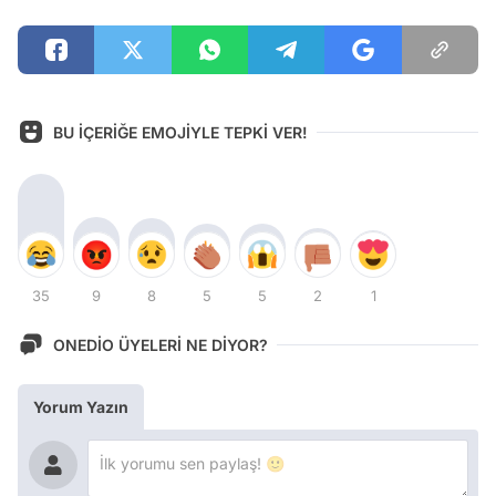
BU İÇERİĞE EMOJİYLE TEPKİ VER!
35
9
8
5
5
2
1
ONEDİO ÜYELERİ NE DİYOR?
Yorum Yazın