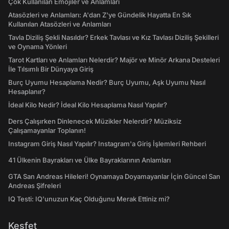
Çok Kullanılan Emojiler ve Anlamları
Atasözleri ve Anlamları: A'dan Z'ye Gündelik Hayatta En Sık
Kullanılan Atasözleri ve Anlamları
Tavla Diziliş Şekli Nasıldır? Erkek Tavlası ve Kız Tavlası Diziliş Şekilleri
ve Oynama Yönleri
Tarot Kartları ve Anlamları Nelerdir? Majör ve Minör Arkana Desteleri
İle Tılsımlı Bir Dünyaya Giriş
Burç Uyumu Hesaplama Nedir? Burç Uyumu, Aşk Uyumu Nasıl
Hesaplanır?
İdeal Kilo Nedir? İdeal Kilo Hesaplama Nasıl Yapılır?
Ders Çalışırken Dinlenecek Müzikler Nelerdir? Müziksiz
Çalışamayanlar Toplanın!
Instagram Giriş Nasıl Yapılır? Instagram'a Giriş İşlemleri Rehberi
41 Ülkenin Bayrakları ve Ülke Bayraklarının Anlamları
GTA San Andreas Hileleri! Oynamaya Doyamayanlar İçin Güncel San
Andreas Şifreleri
IQ Testi: IQ'unuzun Kaç Olduğunu Merak Ettiniz mi?
Keşfet