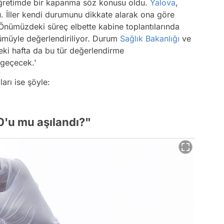
im öğretimde bir kapanma söz konusu oldu.
Yalova
,
 İller kendi durumunu dikkate alarak ona göre
_Önümüzdeki süreç elbette kabine toplantılarında
ümüyle değerlendiriliyor. Durum
Sağlık Bakanlığı
ve
eki hafta da bu tür değerlendirme
geçecek.'
arı ise şöyle:
0'u mu aşılandı?"