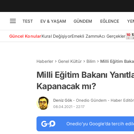
TEST
EV & YAŞAM
GÜNDEM
EĞLENCE
YE
Güncel Konular
Kural Değişiyor
Emekli Zammı
Acı Gerçekler
Haberler
Genel Kültür
Bilim
Milli Eğitim Bak
Milli Eğitim Bakanı Yanıtl
Kapanacak mı?
Deniz Gök
- Onedio Gündem - Haber Editö
08.04.2021 - 22:17
Onedio’yu Google’da tercih edil