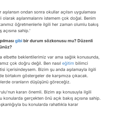
 aşılansın ondan sonra okullar açılsın uygulaması
li olarak aşılanmalarını istemem çok doğal. Benim
kanımız öğretmenlerle ilgili her zaman olumlu bakış
ş açısına sahip.'
pılması
gibi
bir durum sözkonusu mu? Düzenli
sünüz?
da elbette beklentilerimiz var ama sağlık konusunda,
amız çok doğru değil. Ben nasıl
eğitim
bilimci
i içerisindeysem. Bizim şu anda aşılamayla ilgili
de birtakım göstergeler de karşımıza çıkacak.
elerde oranların düşüşünü göreceğiz.
lu'nun kararı önemli. Bizim aşı konusuyla ilgili
bu konularda gerçekten önü açık bakış açısına sahip.
Video
anlığıyla bu konularda rahatlıkla karar
Test