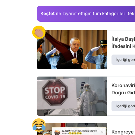
Keşfet
ile ziyaret ettiğin
tüm kategorileri tek
İtalya Ba
İfadesini 
İçeriği gör
Koronavir
Doğru Gid
İçeriği gör
Kongreye K