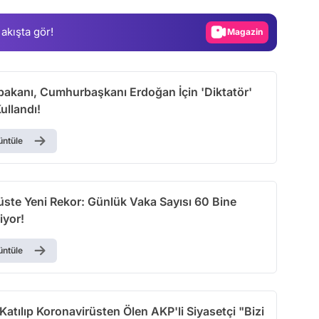
Gündem
 akışta gör!
Magazin
Video
Test
şbakanı, Cumhurbaşkanı Erdoğan İçin 'Diktatör'
Kullandı!
üntüle
üste Yeni Rekor: Günlük Vaka Sayısı 60 Bine
iyor!
üntüle
atılıp Koronavirüsten Ölen AKP'li Siyasetçi "Bizi