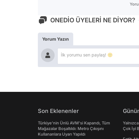
Yoru
ONEDİO ÜYELERİ NE DİYOR?
Yorum Yazın
Son Eklenenler
Günün
Türkiye'nin Ünlü AVM'si Kapandı, Tüm
Yalnızca
Mağazalar Boşaltıldı: Metro Çıkışını
Çok İyi B
Kullananlara Uyarı Yapıldı