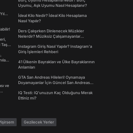
Burç Uyumu Hesaplama Nedir? Burç
Uyumu, Aşk Uyumu Nasıl Hesaplanır?
Yıl
İdeal Kilo Nedir? İdeal Kilo Hesaplama
Nasıl Yapılır?
abilir!
Ders Çalışırken Dinlenecek Müzikler
Nelerdir? Müziksiz Çalışamayanlar
eri,
Toplanın!
l Taş
Instagram Giriş Nasıl Yapılır? Instagram'a
Giriş İşlemleri Rehberi
,
nılan
41 Ülkenin Bayrakları ve Ülke Bayraklarının
Anlamları
GTA San Andreas Hileleri! Oynamaya
Doyamayanlar İçin Güncel San Andreas
ası ve
Şifreleri
IQ Testi: IQ'unuzun Kaç Olduğunu Merak
Ettiniz mi?
işirsem
Gezilecek Yerler