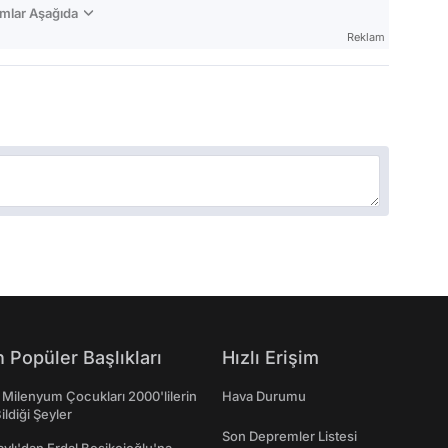
mlar Aşağıda
Reklam
 Popüler Başlıkları
Hızlı Erişim
 Milenyum Çocukları 2000'lilerin
Hava Durumu
ildiği Şeyler
Son Depremler Listesi