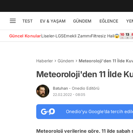
TEST
EV & YAŞAM
GÜNDEM
EĞLENCE
YE
Güncel Konular
Liseler-LGS
Emekli Zammı
Filtresiz Hali😱
Haberler
Gündem
Meteoroloji'den 11 İlde Kuv
Meteoroloji'den 11 İlde K
Batuhan
- Onedio Editörü
22.02.2022 - 08:05
Onedio’yu Google’da tercih edil
Meteoroloji verilerine göre, 11 ilde sabah