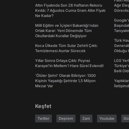
Fatih Al
Altın Fiyatında Son 28 Haftanın Rekoru
Ağır Ele
Kırıldı: 7 Ağustos Cuma Gram Altın Fiyatı
Görevlis
Ne Kadar?
Google'ı
Milli Eğitim ve İçişleri Bakanlığı’ndan
Başında
Ortak Karar: Yeni Dönemde Tüm
Tanıyalı
Okullardaki Kurallar Değişiyor
Türk Hav
Koca Ülkede Tüm Sular Zehirli Çıktı:
Generali
Temizlemesi Asırlar Sürecek
Olduğu O
Yıllar Sonra Ortaya Çıktı: Poyraz
LGS Yerl
Karayel'in Meltem'i Hare Sürel Evlendi!
Türkiye'
Belli Ol
'Ölüler Şehri' Olarak Biliniyor: 1300
Kişinin Yaşadığı Şehirde 1,5 Milyon
Yaptıkla
Mezar Var
İletişim
Keşfet
Twitter
Deprem
Zam
Youtube
Gü