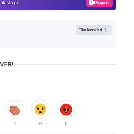
 akışta gör!
Magazin
Video
Test
Tüm içerikleri
 VER!
0
0
0