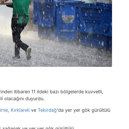
nden itibaren 11 ildeki bazı bölgelerde kuvvetli,
ili olacağını duyurdu.
irne
,
Kırklareli
ve
Tekirdağ
'da yer yer gök gürültülü
k sağanak ve yer yer gök gürültülü