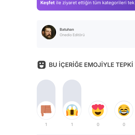
Keşfet
ile ziyaret ettiğin
tüm kategorileri tek
Batuhan
Onedio Editörü
BU İÇERİĞE EMOJİYLE TEPKİ
1
1
0
0