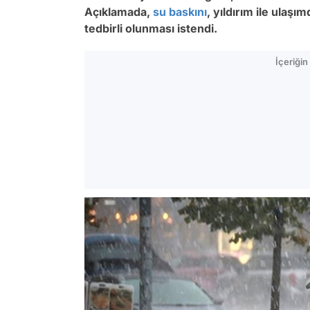
Açıklamada,
su baskını
, yıldırım ile ulaş
tedbirli olunması istendi.
İçeriği