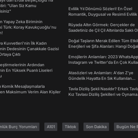
taylı'dan Erdal Beşikçioğlu'na
ştiri: "Ulan Siz Kamu
Evlilik Yıl Dönümü Sözleri! En Özel
isiniz"
Romantik, Duygusal ve Resimli Evlilik 
dönümü Mesajları
n Yapay Zeka Biriminin
Rüyada Altın Görmek: Gerçekler de
ki Türk: Koray Kavukçuoğlu'nu
Saadetiniz de Çil Çil Altınlarda Saklı Ol
m!
Doğal Taşların Merak Edilen Tüm Etkil
a Kuvvetleri'nin İlk Kadın
Enerjileri ve Şifa Alanları: Hangi Doğa
nin Dedesinin Çanakkale Gazisi
Ne İşe Yarar?
rtaya Çıktı
Emojilerin Anlamları: 2023 WhatsApp
Instagram ve Twitter'da En Çok Kulla
eştirmelerinin Ardından
Emojiler ve Anlamları
nin En Yüksek Puanlı Liseleri
Atasözleri ve Anlamları: A'dan Z'ye
du
Gündelik Hayatta En Sık Kullanılan
Atasözleri ve Anlamları
rı Komik Mesajlaşmalarla
Tavla Diziliş Şekli Nasıldır? Erkek Tavl
den Maksimum Verim Alan Kişiler
Kız Tavlası Diziliş Şekilleri ve Oynama
Yönleri
nlük Burç Yorumları
A101
Tiktok
Son Dakika
Bugün Ne P