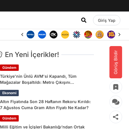
Giriş Yap
Görüş Bildir
En Yeni İçerikler!
Gündem
Türkiye'nin Ünlü AVM'si Kapandı, Tüm
Mağazalar Boşaltıldı: Metro Çıkışını
Kullananlara Uyarı Yapıldı
Ekonomi
Altın Fiyatında Son 28 Haftanın Rekoru Kırıldı:
7 Ağustos Cuma Gram Altın Fiyatı Ne Kadar?
Gündem
Milli Eğitim ve İçişleri Bakanlığı’ndan Ortak