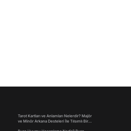
Tarot Kartları ve Anlamları Nelerdir? Majör
ve Minör Arkana Desteleri İle Tılsımlı Bir
Dünyaya Giriş