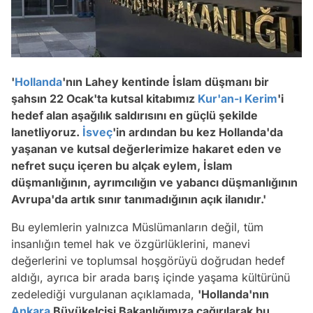
'
Hollanda
'nın Lahey kentinde İslam düşmanı bir
şahsın 22 Ocak'ta kutsal kitabımız
Kur'an-ı Kerim
'i
hedef alan aşağılık saldırısını en güçlü şekilde
lanetliyoruz.
İsveç
'in ardından bu kez Hollanda'da
yaşanan ve kutsal değerlerimize hakaret eden ve
nefret suçu içeren bu alçak eylem, İslam
düşmanlığının, ayrımcılığın ve yabancı düşmanlığının
Avrupa'da artık sınır tanımadığının açık ilanıdır.'
Bu eylemlerin yalnızca Müslümanların değil, tüm
insanlığın temel hak ve özgürlüklerini, manevi
değerlerini ve toplumsal hoşgörüyü doğrudan hedef
aldığı, ayrıca bir arada barış içinde yaşama kültürünü
zedelediği vurgulanan açıklamada,
'Hollanda'nın
Ankara
Büyükelçisi Bakanlığımıza çağırılarak bu