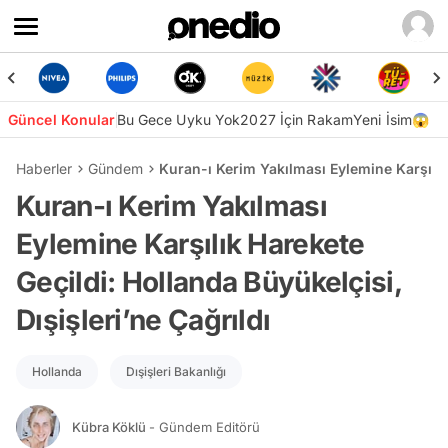
Güncel Konular
Bu Gece Uyku Yok
2027 İçin Rakam
Yeni İsim😱
Haberler
Gündem
Kuran-ı Kerim Yakılması Eylemine Karşılık 
Kuran-ı Kerim Yakılması
Eylemine Karşılık Harekete
Geçildi: Hollanda Büyükelçisi,
Dışişleri’ne Çağrıldı
Hollanda
Dışişleri Bakanlığı
Kübra Köklü
- Gündem Editörü