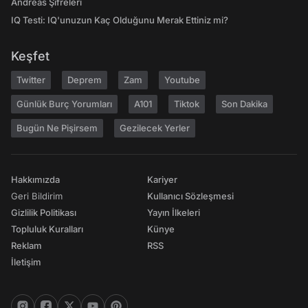
Andreas Şifreleri
IQ Testi: IQ'unuzun Kaç Olduğunu Merak Ettiniz mi?
Keşfet
Twitter
Deprem
Zam
Youtube
Günlük Burç Yorumları
A101
Tiktok
Son Dakika
Bugün Ne Pişirsem
Gezilecek Yerler
Hakkımızda
Kariyer
Geri Bildirim
Kullanıcı Sözleşmesi
Gizlilik Politikası
Yayın İlkeleri
Topluluk Kuralları
Künye
Reklam
RSS
İletişim