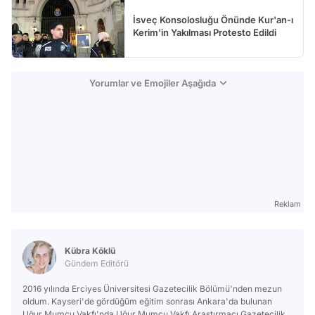
İsveç Konsolosluğu Önünde Kur'an-ı
Kerim'in Yakılması Protesto Edildi
Yorumlar ve Emojiler Aşağıda
Reklam
Kübra Köklü
Gündem Editörü
2016 yılında Erciyes Üniversitesi Gazetecilik Bölümü'nden mezun
oldum. Kayseri'de gördüğüm eğitim sonrası Ankara'da bulunan
Uğur Mumcu Vakfı'nda Uğur Mumcu Vakfı Araştırmacı Gazetecilik