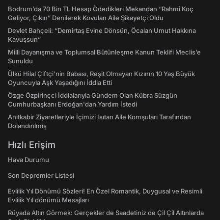
Bodrum’da 70 Bin TL Hesap Ödedikleri Mekandan “Rahmi Koç
Geliyor, Çıkın” Denilerek Kovulan Aile Şikayetçi Oldu
Devlet Bahçeli: “Demirtaş Evine Dönsün, Öcalan Umut Hakkına
Kavuşsun”
Milli Dayanışma ve Toplumsal Bütünleşme Kanun Teklifi Meclis’e
Sunuldu
Ülkü Hilal Çiftçi'nin Babası, Reşit Olmayan Kızının 10 Yaş Büyük
Oyuncuyla Aşk Yaşadığını İddia Etti
Özge Özpirinçci İddialarıyla Gündem Olan Kübra Süzgün
Cumhurbaşkanı Erdoğan'dan Yardım İstedi
Anıtkabir Ziyaretleriyle İçimizi Isıtan Aile Komşuları Tarafından
Dolandırılmış
Hızlı Erişim
Hava Durumu
Son Depremler Listesi
Evlilik Yıl Dönümü Sözleri! En Özel Romantik, Duygusal ve Resimli
Evlilik Yıl dönümü Mesajları
Rüyada Altın Görmek: Gerçekler de Saadetiniz de Çil Çil Altınlarda