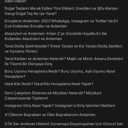
Saklı Olabilir!
Doğal Taşların Merak Edilen Tüm Etkileri, Enerjileri ve Şifa Alanları:
Hangi Doğal Taş Ne İşe Yarar?
Emojilerin Anlamları: 2023 WhatsApp, Instagram ve Twitter'da En
Çok Kullanılan Emojiler ve Anlamları
Atasözleri ve Anlamları: A'dan Z'ye Gündelik Hayatta En Sık
Kullanılan Atasözleri ve Anlamları
Tavla Diziliş Şekli Nasıldır? Erkek Tavlası ve Kız Tavlası Diziliş Şekilleri
ve Oynama Yönleri
Tarot Kartları ve Anlamları Nelerdir? Majör ve Minör Arkana Desteleri
İle Tılsımlı Bir Dünyaya Giriş
Burç Uyumu Hesaplama Nedir? Burç Uyumu, Aşk Uyumu Nasıl
Hesaplanır?
İdeal Kilo Nedir? İdeal Kilo Hesaplama Nasıl Yapılır?
Ders Çalışırken Dinlenecek Müzikler Nelerdir? Müziksiz
Çalışamayanlar Toplanın!
Instagram Giriş Nasıl Yapılır? Instagram'a Giriş İşlemleri Rehberi
41 Ülkenin Bayrakları ve Ülke Bayraklarının Anlamları
GTA San Andreas Hileleri! Oynamaya Doyamayanlar İçin Güncel San