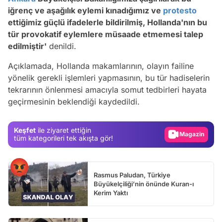
iğrenç ve aşağılık eylemi kınadığımız ve
protesto
ettiğimiz güçlü ifadelerle bildirilmiş, Hollanda'nın bu
tür provokatif eylemlere müsaade etmemesi talep
edilmiştir'
denildi.
Açıklamada, Hollanda makamlarının, olayın failine
yönelik gerekli işlemleri yapmasının, bu tür hadiselerin
Video
tekrarının önlenmesi amacıyla somut tedbirleri hayata
geçirmesinin beklendiği kaydedildi.
Test
Gündem
Keşfet
ile ziyaret ettiğin
Magazin
tüm kategorileri tek akışta gör!
Video
Test
Rasmus Paludan, Türkiye
Büyükelçiliği’nin önünde Kuran-ı
Kerim Yaktı