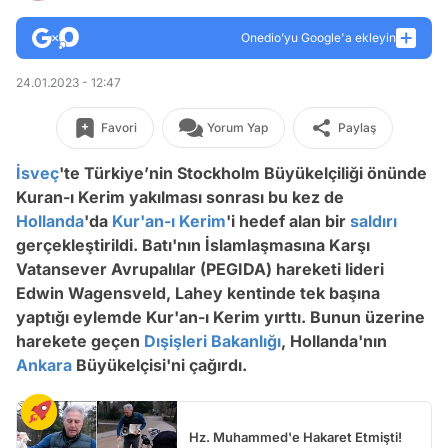
Onedio’yu Google'a ekleyin
24.01.2023 - 12:47
Favori
Yorum Yap
Paylaş
İsveç
'te Türkiye’nin Stockholm Büyükelçiliği önünde
Kuran-ı Kerim yakılması sonrası bu kez de
Hollanda
'da
Kur'an-ı Kerim
'i hedef alan bir
saldırı
gerçekleştirildi. Batı'nın İslamlaşmasına Karşı
Vatansever Avrupalılar (PEGIDA) hareketi lideri
Edwin Wagensveld, Lahey kentinde tek başına
yaptığı eylemde Kur'an-ı Kerim yırttı. Bunun üzerine
harekete geçen
Dışişleri Bakanlığı
, Hollanda'nın
Ankara
Büyükelçisi'ni çağırdı.
Hz. Muhammed'e Hakaret Etmişti!