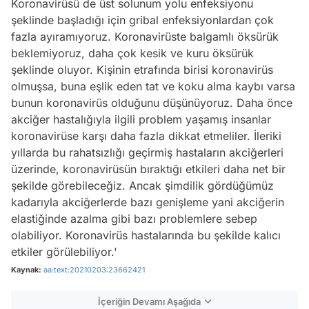
Koronavirüsü de üst solunum yolu enfeksiyonu
şeklinde başladığı için gribal enfeksiyonlardan çok
fazla ayıramıyoruz. Koronavirüste balgamlı öksürük
beklemiyoruz, daha çok kesik ve kuru öksürük
şeklinde oluyor. Kişinin etrafında birisi koronavirüs
olmuşsa, buna eşlik eden tat ve koku alma kaybı varsa
bunun koronavirüs olduğunu düşünüyoruz. Daha önce
akciğer hastalığıyla ilgili problem yaşamış insanlar
koronavirüse karşı daha fazla dikkat etmeliler. İleriki
yıllarda bu rahatsızlığı geçirmiş hastaların akciğerleri
üzerinde, koronavirüsün bıraktığı etkileri daha net bir
şekilde görebileceğiz. Ancak şimdilik gördüğümüz
kadarıyla akciğerlerde bazı genişleme yani akciğerin
elastiğinde azalma gibi bazı problemlere sebep
olabiliyor. Koronavirüs hastalarında bu şekilde kalıcı
etkiler görülebiliyor.'
Kaynak:
aa:text:20210203:23662421
İçeriğin Devamı Aşağıda