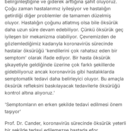
belirginleştiğine ve giderek arttığına şahit oluyoruz.
Çoğu zaman hastalarımız iyileşiyor ve hastalığın
getirdiği diğer problemler de tamamen düzelmiş
oluyor. Hastalığın çoğunu atlatmış olsa bile öksürük
daha uzun süre devam edebiliyor. Çünkü öksürük geç
iyileşen bir mekanizma olabiliyor. Çevremizden de
gözlemlediğimiz kadarıyla koronavirüs sürecinde
hastalar öksürüğü 'kendilerini çok rahatsız eden bir
semptom' olarak ifade ediyor. Bir hasta öksürük
şikayetiyle geldiğinde üzerine çok farklı şekillerde
gidebiliyoruz ancak koronavirüs gibi hastalıklarda
semptomatik tedavi daha belirleyici oluyor. Bu amaçla
öksürük refleksini baskılayacak tedavilerle öksürüğü
kontrol altına alıyoruz.'
'Semptomların en erken şekilde tedavi edilmesi önem
taşıyor'
Prof. Dr. Cander, koronavirüs sürecinde öksürük yeterli
bir şekilde tedavi edilemezse hastada efor