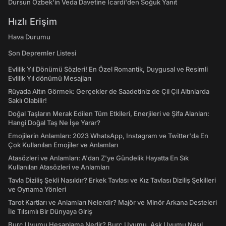
Dursun Özbek'in Veda Davetine Icardi'den Soğuk Yanıt
Hızlı Erişim
Hava Durumu
Son Depremler Listesi
Evlilik Yıl Dönümü Sözleri! En Özel Romantik, Duygusal ve Resimli
Evlilik Yıl dönümü Mesajları
Rüyada Altın Görmek: Gerçekler de Saadetiniz de Çil Çil Altınlarda
Saklı Olabilir!
Doğal Taşların Merak Edilen Tüm Etkileri, Enerjileri ve Şifa Alanları:
Hangi Doğal Taş Ne İşe Yarar?
Emojilerin Anlamları: 2023 WhatsApp, Instagram ve Twitter'da En
Çok Kullanılan Emojiler ve Anlamları
Atasözleri ve Anlamları: A'dan Z'ye Gündelik Hayatta En Sık
Kullanılan Atasözleri ve Anlamları
Tavla Diziliş Şekli Nasıldır? Erkek Tavlası ve Kız Tavlası Diziliş Şekilleri
ve Oynama Yönleri
Tarot Kartları ve Anlamları Nelerdir? Majör ve Minör Arkana Desteleri
İle Tılsımlı Bir Dünyaya Giriş
Burç Uyumu Hesaplama Nedir? Burç Uyumu, Aşk Uyumu Nasıl