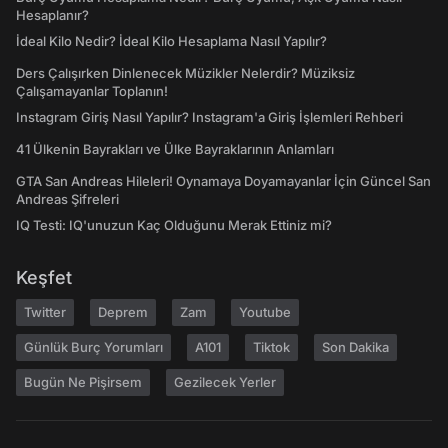
Hesaplanır?
İdeal Kilo Nedir? İdeal Kilo Hesaplama Nasıl Yapılır?
Ders Çalışırken Dinlenecek Müzikler Nelerdir? Müziksiz
Çalışamayanlar Toplanın!
Instagram Giriş Nasıl Yapılır? Instagram'a Giriş İşlemleri Rehberi
41 Ülkenin Bayrakları ve Ülke Bayraklarının Anlamları
GTA San Andreas Hileleri! Oynamaya Doyamayanlar İçin Güncel San
Andreas Şifreleri
IQ Testi: IQ'unuzun Kaç Olduğunu Merak Ettiniz mi?
Keşfet
Twitter
Deprem
Zam
Youtube
Günlük Burç Yorumları
A101
Tiktok
Son Dakika
Bugün Ne Pişirsem
Gezilecek Yerler