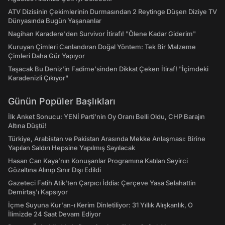
ATV Dizisinin Çekimlerinin Durmasından 2 Reytinge Düşen Diziye TV
Dünyasında Bugün Yaşananlar
Nagihan Karadere'den Survivor İtirafı! "Ölene Kadar Giderim"
Kuruyan Çimleri Canlandıran Doğal Yöntem: Tek Bir Malzeme
Çimleri Daha Gür Yapıyor
Taşacak Bu Deniz'in Fadime'sinden Dikkat Çeken İtiraf! "İçimdeki
Karadenizli Çıkıyor"
Günün Popüler Başlıkları
İlk Anket Sonucu: YENİ Parti'nin Oy Oranı Belli Oldu, CHP Barajın
Altına Düştü!
Türkiye, Arabistan ve Pakistan Arasında Mekke Anlaşması: Birine
Yapılan Saldırı Hepsine Yapılmış Sayılacak
Hasan Can Kaya’nın Konuşanlar Programına Katılan Seyirci
Gözaltına Alınıp Sınır Dışı Edildi
Gazeteci Fatih Atik'ten Çarpıcı İddia: Çerçeve Yasa Selahattin
Demirtaş'ı Kapsıyor
İçme Suyuna Kur'an-ı Kerim Dinletiliyor: 31 Yıllık Alışkanlık, O
İlimizde 24 Saat Devam Ediyor