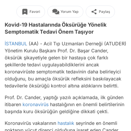
Favori
Yorum Yap
Paylaş
Kovid-19 Hastalarında Öksürüğe Yönelik
Semptomatik Tedavi Önem Taşıyor
İSTANBUL
(AA) - Acil Tıp Uzmanları Derneği (ATUDER)
Yönetim Kurulu Başkanı Prof. Dr. Başar Cander,
öksürük şikayetiyle gelen bir hastaya çok farklı
şekillerde tedavi uygulayabildiklerini ancak
koronavirüste semptomatik tedavinin daha belirleyici
olduğunu, bu amaçla öksürük refleksini baskılayacak
tedavilerle öksürüğü kontrol altına aldıklarını belirtti.
​​​​​​​Prof. Dr. Cander, yaptığı yazılı açıklamada, ilk günden
itibaren
koronavirüs
hastalığının en önemli belirtilerinin
başında kuru öksürüğün geldiğine dikkati çekti.
Koronavirüs vakalarının
hastalık
seyrinde en önemli
noktanın vücut direnci olduğuna işaret eden Cander,