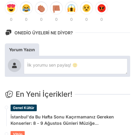
0
0
0
0
0
0
0
ONEDİO ÜYELERİ NE DİYOR?
Yorum Yazın
En Yeni İçerikler!
Genel Kültür
İstanbul'da Bu Hafta Sonu Kaçırmamanız Gereken
Konserler: 8 - 9 Ağustos Günleri Müziğe
Doyamayacaksınız!
Vitrin