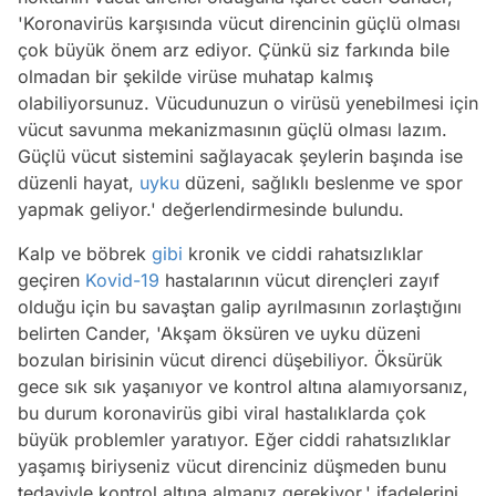
'Koronavirüs karşısında vücut direncinin güçlü olması
çok büyük önem arz ediyor. Çünkü siz farkında bile
olmadan bir şekilde virüse muhatap kalmış
olabiliyorsunuz. Vücudunuzun o virüsü yenebilmesi için
vücut savunma mekanizmasının güçlü olması lazım.
Güçlü vücut sistemini sağlayacak şeylerin başında ise
düzenli hayat,
uyku
düzeni, sağlıklı beslenme ve spor
yapmak geliyor.' değerlendirmesinde bulundu.
Kalp ve böbrek
gibi
kronik ve ciddi rahatsızlıklar
geçiren
Kovid-19
hastalarının vücut dirençleri zayıf
olduğu için bu savaştan galip ayrılmasının zorlaştığını
belirten Cander, 'Akşam öksüren ve uyku düzeni
bozulan birisinin vücut direnci düşebiliyor. Öksürük
gece sık sık yaşanıyor ve kontrol altına alamıyorsanız,
bu durum koronavirüs gibi viral hastalıklarda çok
büyük problemler yaratıyor. Eğer ciddi rahatsızlıklar
yaşamış biriyseniz vücut direnciniz düşmeden bunu
tedaviyle kontrol altına almanız gerekiyor.' ifadelerini