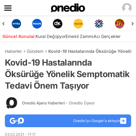
Güncel Konular
Kural Değişiyor
Emekli Zammı
Acı Gerçekler
Haberler
Gündem
Kovid-19 Hastalarında Öksürüğe Yönelik
Kovid-19 Hastalarında
Öksürüğe Yönelik Semptomatik
Tedavi Önem Taşıyor
Onedio Ajans Haberleri
- Onedio Üyesi
Onedio’yu Google'a ekleyin
03.02.2021 - 17:17