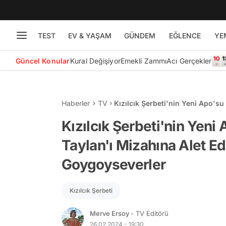
TEST
EV & YAŞAM
GÜNDEM
EĞLENCE
YE
Güncel Konular
Kural Değişiyor
Emekli Zammı
Acı Gerçekler
Haberler
TV
Kızılcık Şerbeti'nin Yeni Apo's
Güldüren Goygoyseverler
Kızılcık Şerbeti'nin Ye
Taylan'ı Mizahına Alet E
Goygoyseverler
Kızılcık Şerbeti
Merve Ersoy
- TV Editörü
26.02.2024 - 19:30