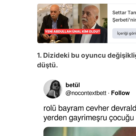
Settar Tan
Şerbeti'ni
İçeriği gör
1. Dizideki bu oyuncu değişikl
düştü.