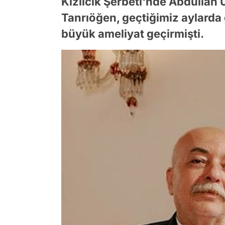
Kızılcık Şerbeti'nde Abdullah 
Tanrıöğen, geçtiğimiz aylarda
büyük ameliyat geçirmişti.