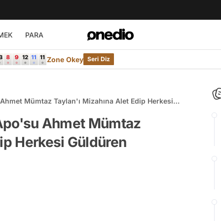
MEK
PARA
Zone Okey
Seri Diz
u Ahmet Mümtaz Taylan'ı Mizahına Alet Edip Herkesi
ni Apo'su Ahmet Mümtaz
dip Herkesi Güldüren