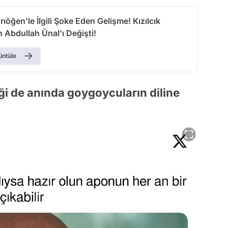
rıöğen'le İlgili Şoke Eden Gelişme! Kızılcık
n Abdullah Ünal'ı Değişti!
üntüle
iği de anında goygoycuların diline