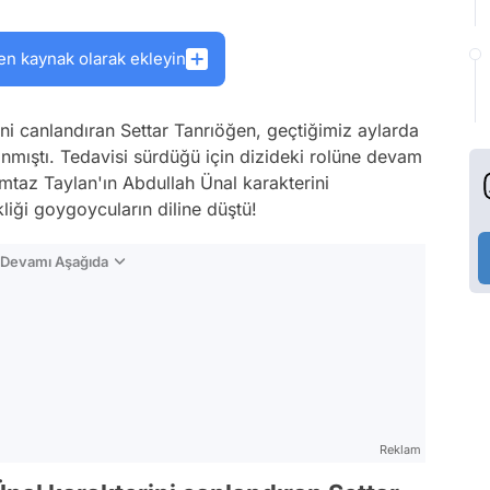
en kaynak olarak ekleyin
ni canlandıran Settar Tanrıöğen, geçtiğimiz aylarda
ınmıştı. Tedavisi sürdüğü için dizideki rolüne devam
az Taylan'ın Abdullah Ünal karakterini
liği goygoycuların diline düştü!
n Devamı Aşağıda
Reklam