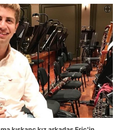
ama kıskanç kız arkadaş Eric'in