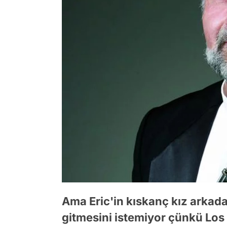
Ama Eric'in kıskanç kız arkad
gitmesini istemiyor çünkü Los