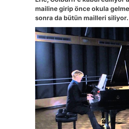
mailine girip önce okula gelme
sonra da bütün mailleri siliyor.