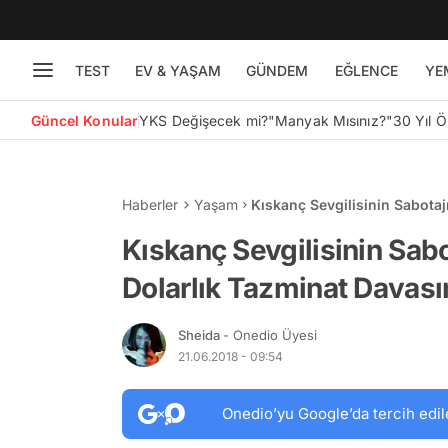
TEST
EV & YAŞAM
GÜNDEM
EĞLENCE
YE
Güncel Konular
YKS Değişecek mi?
"Manyak Mısınız?"
30 Yıl 
Haberler
Yaşam
Kıskanç Sevgilisinin Sabotaj
Kazanan Kanadalı Öğrenci
Kıskanç Sevgilisinin Sabo
Dolarlık Tazminat Davası
Sheida
- Onedio Üyesi
21.06.2018 - 09:54
Onedio’yu Google’da tercih edil