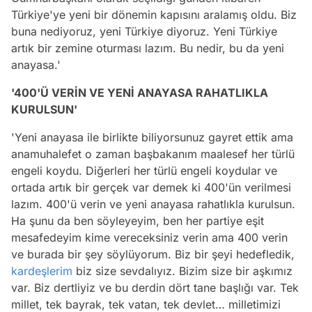
Türkiye'ye yeni bir dönemin kapısını aralamış oldu. Biz
buna nediyoruz, yeni Türkiye diyoruz. Yeni Türkiye
artık bir zemine oturması lazım. Bu nedir, bu da yeni
anayasa.'
'400'Ü VERİN VE YENİ ANAYASA RAHATLIKLA
KURULSUN'
'Yeni anayasa ile birlikte biliyorsunuz gayret ettik ama
anamuhalefet o zaman başbakanım maalesef her türlü
engeli koydu. Diğerleri her türlü engeli koydular ve
ortada artık bir gerçek var demek ki 400'ün verilmesi
lazım. 400'ü verin ve yeni anayasa rahatlıkla kurulsun.
Ha şunu da ben söyleyeyim, ben her partiye eşit
mesafedeyim kime vereceksiniz verin ama 400 verin
ve burada bir şey söylüyorum. Biz bir şeyi hedefledik,
kardeşlerim
biz size sevdalıyız. Bizim size bir aşkımız
var. Biz dertliyiz ve bu derdin dört tane başlığı var. Tek
millet, tek bayrak, tek vatan, tek devlet… milletimizi