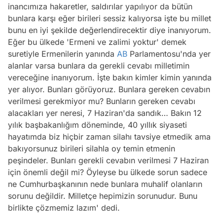
inancımıza hakaretler, saldırılar yapılıyor da bütün
bunlara karşı eğer birileri sessiz kalıyorsa işte bu millet
bunu en iyi şekilde değerlendirecektir diye inanıyorum.
Eğer bu ülkede 'Ermeni ve zalimi yoktur' demek
suretiyle Ermenilerin yanında
AB
Parlamentosu'nda yer
alanlar varsa bunlara da gerekli cevabı milletimin
vereceğine inanıyorum. İşte bakın kimler kimin yanında
yer alıyor. Bunları görüyoruz. Bunlara gereken cevabın
verilmesi gerekmiyor mu? Bunların gereken cevabı
alacakları yer neresi, 7 Haziran'da sandık… Bakın 12
yılık başbakanlığım döneminde, 40 yıllık siyaseti
hayatımda biz hiçbir zaman silahı tavsiye etmedik ama
bakıyorsunuz birileri silahla oy temin etmenin
peşindeler. Bunları gerekli cevabın verilmesi 7 Haziran
için önemli değil mi? Öyleyse bu ülkede sorun sadece
ne Cumhurbaşkanının nede bunlara muhalif olanların
sorunu değildir. Milletçe hepimizin sorunudur. Bunu
birlikte çözmemiz lazım' dedi.