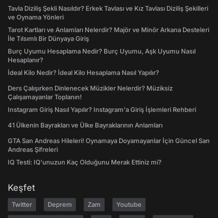
Tavla Diziliş Şekli Nasıldır? Erkek Tavlası ve Kız Tavlası Diziliş Şekilleri
ve Oynama Yönleri
Tarot Kartları ve Anlamları Nelerdir? Majör ve Minör Arkana Desteleri
İle Tılsımlı Bir Dünyaya Giriş
Burç Uyumu Hesaplama Nedir? Burç Uyumu, Aşk Uyumu Nasıl
Hesaplanır?
İdeal Kilo Nedir? İdeal Kilo Hesaplama Nasıl Yapılır?
Ders Çalışırken Dinlenecek Müzikler Nelerdir? Müziksiz
Çalışamayanlar Toplanın!
Instagram Giriş Nasıl Yapılır? Instagram'a Giriş İşlemleri Rehberi
41 Ülkenin Bayrakları ve Ülke Bayraklarının Anlamları
GTA San Andreas Hileleri! Oynamaya Doyamayanlar İçin Güncel San
Andreas Şifreleri
IQ Testi: IQ'unuzun Kaç Olduğunu Merak Ettiniz mi?
Keşfet
Twitter
Deprem
Zam
Youtube