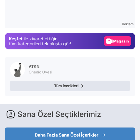
Video
Test
Reklam
Gündem
Keşfet
ile ziyaret ettiğin
Magazin
tüm kategorileri tek akışta gör!
Video
Test
ATKN
Onedio Üyesi
Tüm içerikleri
Sana Özel Seçtiklerimiz
Daha Fazla Sana Özel İçerikler