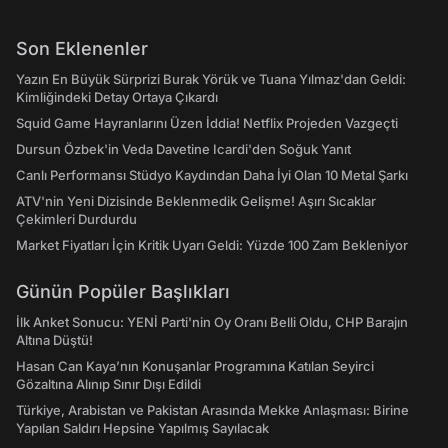
Son Eklenenler
Yazın En Büyük Sürprizi Burak Yörük ve Tuana Yılmaz'dan Geldi:
Kimliğindeki Detay Ortaya Çıkardı
Squid Game Hayranlarını Üzen İddia! Netflix Projeden Vazgeçti
Dursun Özbek'in Veda Davetine Icardi'den Soğuk Yanıt
Canlı Performansı Stüdyo Kaydından Daha İyi Olan 10 Metal Şarkı
ATV'nin Yeni Dizisinde Beklenmedik Gelişme! Aşırı Sıcaklar
Çekimleri Durdurdu
Market Fiyatları İçin Kritik Uyarı Geldi: Yüzde 100 Zam Bekleniyor
Günün Popüler Başlıkları
İlk Anket Sonucu: YENİ Parti'nin Oy Oranı Belli Oldu, CHP Barajın
Altına Düştü!
Hasan Can Kaya’nın Konuşanlar Programına Katılan Seyirci
Gözaltına Alınıp Sınır Dışı Edildi
Türkiye, Arabistan ve Pakistan Arasında Mekke Anlaşması: Birine
Yapılan Saldırı Hepsine Yapılmış Sayılacak