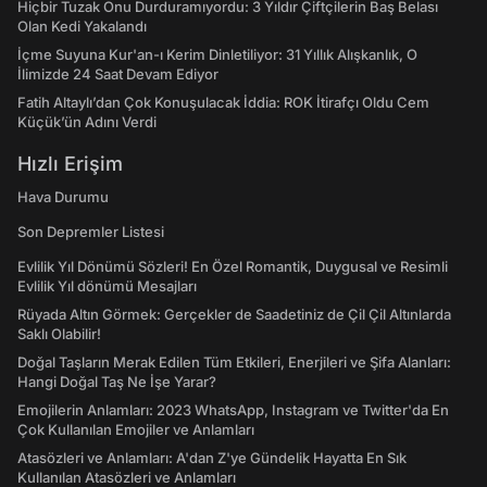
Hiçbir Tuzak Onu Durduramıyordu: 3 Yıldır Çiftçilerin Baş Belası
Olan Kedi Yakalandı
İçme Suyuna Kur'an-ı Kerim Dinletiliyor: 31 Yıllık Alışkanlık, O
İlimizde 24 Saat Devam Ediyor
Fatih Altaylı’dan Çok Konuşulacak İddia: ROK İtirafçı Oldu Cem
Küçük’ün Adını Verdi
Hızlı Erişim
Hava Durumu
Son Depremler Listesi
Evlilik Yıl Dönümü Sözleri! En Özel Romantik, Duygusal ve Resimli
Evlilik Yıl dönümü Mesajları
Rüyada Altın Görmek: Gerçekler de Saadetiniz de Çil Çil Altınlarda
Saklı Olabilir!
Doğal Taşların Merak Edilen Tüm Etkileri, Enerjileri ve Şifa Alanları:
Hangi Doğal Taş Ne İşe Yarar?
Emojilerin Anlamları: 2023 WhatsApp, Instagram ve Twitter'da En
Çok Kullanılan Emojiler ve Anlamları
Atasözleri ve Anlamları: A'dan Z'ye Gündelik Hayatta En Sık
Kullanılan Atasözleri ve Anlamları