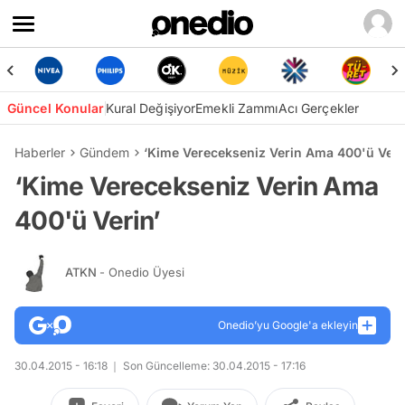
Güncel Konular
Kural Değişiyor
Emekli Zammı
Acı Gerçekler
Haberler
Gündem
‘Kime Verecekseniz Verin Ama 400'ü Veri
‘Kime Verecekseniz Verin Ama
400'ü Verin’
ATKN
- Onedio Üyesi
Onedio’yu Google'a ekleyin
30.04.2015 - 16:18
Son Güncelleme: 30.04.2015 - 17:16