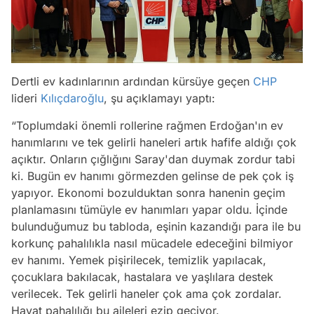
Dertli ev kadınlarının ardından kürsüye geçen
CHP
lideri
Kılıçdaroğlu
, şu açıklamayı yaptı:
“Toplumdaki önemli rollerine rağmen Erdoğan'ın ev
hanımlarını ve tek gelirli haneleri artık hafife aldığı çok
açıktır. Onların çığlığını Saray'dan duymak zordur tabi
ki. Bugün ev hanımı görmezden gelinse de pek çok iş
yapıyor. Ekonomi bozulduktan sonra hanenin geçim
planlamasını tümüyle ev hanımları yapar oldu. İçinde
bulunduğumuz bu tabloda, eşinin kazandığı para ile bu
korkunç pahalılıkla nasıl mücadele edeceğini bilmiyor
ev hanımı. Yemek pişirilecek, temizlik yapılacak,
çocuklara bakılacak, hastalara ve yaşlılara destek
verilecek. Tek gelirli haneler çok ama çok zordalar.
Hayat pahalılığı bu aileleri ezip geçiyor.