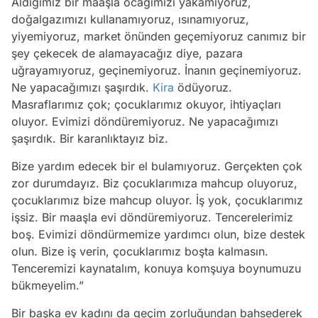
Aldığımız bir maaşla ocağımızı yakamıyoruz,
doğalgazımızı kullanamıyoruz, ısınamıyoruz,
yiyemiyoruz, market önünden geçemiyoruz canımız bir
şey çekecek de alamayacağız diye, pazara
uğrayamıyoruz, geçinemiyoruz. İnanın geçinemiyoruz.
Ne yapacağımızı şaşırdık.
Kira
ödüyoruz.
Masraflarımız çok; çocuklarımız okuyor, ihtiyaçları
oluyor. Evimizi döndüremiyoruz. Ne yapacağımızı
şaşırdık. Bir karanlıktayız biz.
Bize yardım edecek bir el bulamıyoruz. Gerçekten çok
zor durumdayız. Biz çocuklarımıza mahcup oluyoruz,
çocuklarımız bize mahcup oluyor. İş yok, çocuklarımız
işsiz. Bir maaşla evi döndüremiyoruz. Tencerelerimiz
boş. Evimizi döndürmemize yardımcı olun, bize destek
olun. Bize iş verin, çocuklarımız boşta kalmasın.
Tenceremizi kaynatalım, konuya komşuya boynumuzu
bükmeyelim.”
Bir başka ev kadını da geçim zorluğundan bahsederek