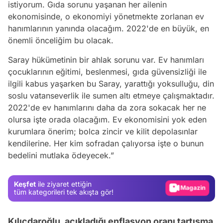
istiyorum. Gıda sorunu yaşanan her ailenin
ekonomisinde, o ekonomiyi yönetmekte zorlanan ev
hanımlarının yanında olacağım. 2022'de en büyük, en
önemli önceliğim bu olacak.
Saray hükümetinin bir ahlak sorunu var. Ev hanımları
çocuklarının eğitimi, beslenmesi, gıda güvensizliği ile
ilgili kabus yaşarken bu Saray, yarattığı yoksulluğu, din
soslu vatanseverlik ile sumen altı etmeye çalışmaktadır.
2022'de ev hanımlarını daha da zora sokacak her ne
olursa işte orada olacağım. Ev ekonomisini yok eden
Video
kurumlara önerim; bolca zincir ve kilit depolasınlar
Test
kendilerine. Her kim sofradan çalıyorsa işte o bunun
bedelini mutlaka ödeyecek.”
Gündem
Magazin
Keşfet
ile ziyaret ettiğin
Video
tüm kategorileri tek akışta gör!
Test
Kılıçdaroğlu, açıkladığı enflasyon oranı tartışma