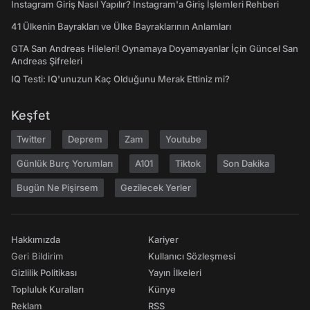
Instagram Giriş Nasıl Yapılır? Instagram'a Giriş İşlemleri Rehberi
41 Ülkenin Bayrakları ve Ülke Bayraklarının Anlamları
GTA San Andreas Hileleri! Oynamaya Doyamayanlar İçin Güncel San
Andreas Şifreleri
IQ Testi: IQ'unuzun Kaç Olduğunu Merak Ettiniz mi?
Keşfet
Twitter
Deprem
Zam
Youtube
Günlük Burç Yorumları
A101
Tiktok
Son Dakika
Bugün Ne Pişirsem
Gezilecek Yerler
Hakkımızda
Kariyer
Geri Bildirim
Kullanıcı Sözleşmesi
Gizlilik Politikası
Yayın İlkeleri
Topluluk Kuralları
Künye
Reklam
RSS