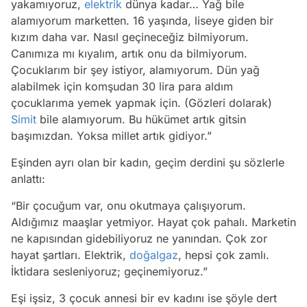
yakamıyoruz,
elektrik
dünya kadar… Yağ bile
alamıyorum marketten. 16 yaşında, liseye giden bir
kızım daha var. Nasıl geçineceğiz bilmiyorum.
Canımıza mı kıyalım, artık onu da bilmiyorum.
Çocuklarım bir şey istiyor, alamıyorum. Dün yağ
alabilmek için komşudan 30 lira para aldım
çocuklarıma yemek yapmak için. (Gözleri dolarak)
Simit
bile alamıyorum. Bu hükümet artık gitsin
başımızdan. Yoksa millet artık gidiyor.”
Eşinden ayrı olan bir kadın, geçim derdini şu sözlerle
anlattı:
“Bir çocuğum var, onu okutmaya çalışıyorum.
Aldığımız maaşlar yetmiyor. Hayat çok pahalı. Marketin
ne kapısından gidebiliyoruz ne yanından. Çok zor
hayat şartları. Elektrik,
doğalgaz
, hepsi çok zamlı.
İktidara sesleniyoruz; geçinemiyoruz.”
Eşi işsiz, 3 çocuk annesi bir ev kadını ise şöyle dert