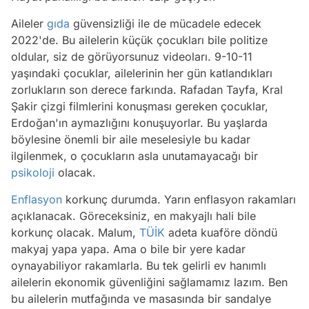
Aileler
gıda
güvensizliği ile de mücadele edecek
2022'de. Bu ailelerin küçük çocukları bile politize
oldular, siz de görüyorsunuz videoları. 9-10-11
yaşındaki çocuklar, ailelerinin her gün katlandıkları
zorlukların son derece farkında. Rafadan Tayfa, Kral
Şakir çizgi filmlerini konuşması gereken çocuklar,
Erdoğan'ın aymazlığını konuşuyorlar. Bu yaşlarda
böylesine önemli bir aile meselesiyle bu kadar
ilgilenmek, o çocukların asla unutamayacağı bir
psikoloji
olacak.
Enflasyon
korkunç durumda. Yarın enflasyon rakamları
açıklanacak. Göreceksiniz, en makyajlı hali bile
korkunç olacak. Malum,
TÜİK
adeta kuaföre döndü
makyaj yapa yapa. Ama o bile bir yere kadar
oynayabiliyor rakamlarla. Bu tek gelirli ev hanımlı
ailelerin ekonomik güvenliğini sağlamamız lazım. Ben
bu ailelerin mutfağında ve masasında bir sandalye