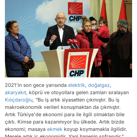
2021'in son gece yarısında
elektrik
,
doğalgaz
,
akaryakıt
, köprü ve otoyollara gelen zamları sıralayan
Kılıçdaroğlu
,
“Bu iş artık siyasetten çıkmıştır. Bu iş
makroekonomik verileri konuşmaktan da çıkmıştır.
Artık Türkiye'de ekonomi para ile ilgili olmaktan bile
çıktı. Kimse para kazanmıyor bu ülkede. Artık bizde
ekonomi; masaya
ekmek
koyup koymamakla ilgilidir.
Mesele artık iç ekonomidir. Yani hanenin sofrasıdır.”