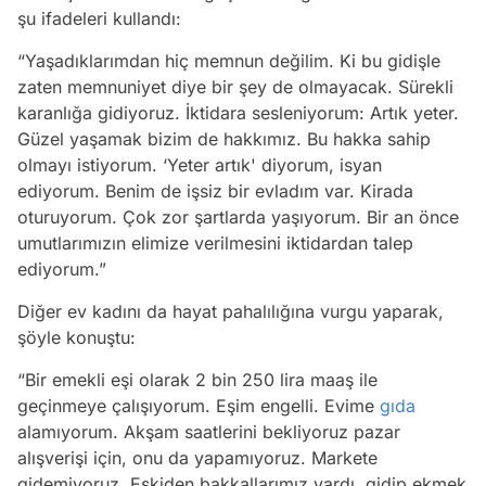
şu ifadeleri kullandı:
“Yaşadıklarımdan hiç memnun değilim. Ki bu gidişle
zaten memnuniyet diye bir şey de olmayacak. Sürekli
karanlığa gidiyoruz. İktidara sesleniyorum: Artık yeter.
Güzel yaşamak bizim de hakkımız. Bu hakka sahip
olmayı istiyorum. ‘Yeter artık' diyorum, isyan
ediyorum. Benim de işsiz bir evladım var. Kirada
oturuyorum. Çok zor şartlarda yaşıyorum. Bir an önce
umutlarımızın elimize verilmesini iktidardan talep
ediyorum.”
Diğer ev kadını da hayat pahalılığına vurgu yaparak,
şöyle konuştu:
“Bir emekli eşi olarak 2 bin 250 lira maaş ile
geçinmeye çalışıyorum. Eşim engelli. Evime
gıda
alamıyorum. Akşam saatlerini bekliyoruz pazar
alışverişi için, onu da yapamıyoruz. Markete
gidemiyoruz. Eskiden bakkallarımız vardı, gidip ekmek