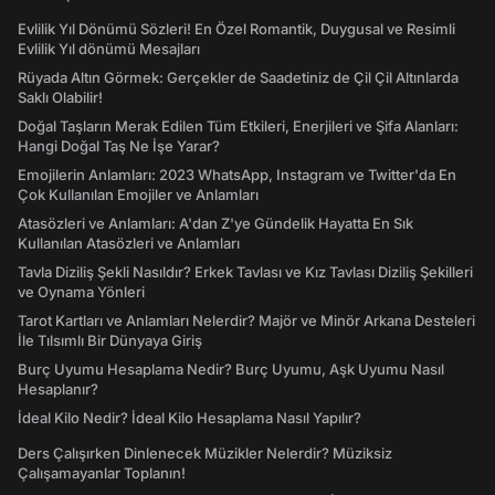
Evlilik Yıl Dönümü Sözleri! En Özel Romantik, Duygusal ve Resimli
Evlilik Yıl dönümü Mesajları
Rüyada Altın Görmek: Gerçekler de Saadetiniz de Çil Çil Altınlarda
Saklı Olabilir!
Doğal Taşların Merak Edilen Tüm Etkileri, Enerjileri ve Şifa Alanları:
Hangi Doğal Taş Ne İşe Yarar?
Emojilerin Anlamları: 2023 WhatsApp, Instagram ve Twitter'da En
Çok Kullanılan Emojiler ve Anlamları
Atasözleri ve Anlamları: A'dan Z'ye Gündelik Hayatta En Sık
Kullanılan Atasözleri ve Anlamları
Tavla Diziliş Şekli Nasıldır? Erkek Tavlası ve Kız Tavlası Diziliş Şekilleri
ve Oynama Yönleri
Tarot Kartları ve Anlamları Nelerdir? Majör ve Minör Arkana Desteleri
İle Tılsımlı Bir Dünyaya Giriş
Burç Uyumu Hesaplama Nedir? Burç Uyumu, Aşk Uyumu Nasıl
Hesaplanır?
İdeal Kilo Nedir? İdeal Kilo Hesaplama Nasıl Yapılır?
Ders Çalışırken Dinlenecek Müzikler Nelerdir? Müziksiz
Çalışamayanlar Toplanın!