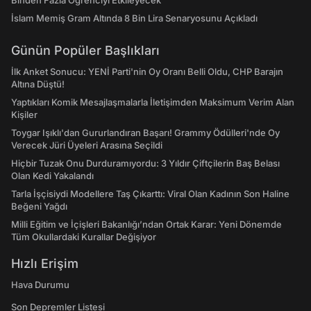
Binden Fazla Öğrenciyi Etkileyecek
İslam Memiş Gram Altında 8 Bin Lira Senaryosunu Açıkladı
Günün Popüler Başlıkları
İlk Anket Sonucu: YENİ Parti'nin Oy Oranı Belli Oldu, CHP Barajın
Altına Düştü!
Yaptıkları Komik Mesajlaşmalarla İletişimden Maksimum Verim Alan
Kişiler
Toygar Işıklı'dan Gururlandıran Başarı! Grammy Ödülleri'nde Oy
Verecek Jüri Üyeleri Arasına Seçildi
Hiçbir Tuzak Onu Durduramıyordu: 3 Yıldır Çiftçilerin Baş Belası
Olan Kedi Yakalandı
Tarla İşçisiydi Modellere Taş Çıkarttı: Viral Olan Kadının Son Haline
Beğeni Yağdı
Milli Eğitim ve İçişleri Bakanlığı’ndan Ortak Karar: Yeni Dönemde
Tüm Okullardaki Kurallar Değişiyor
Hızlı Erişim
Hava Durumu
Son Depremler Listesi