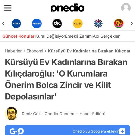
Güncel Konular
Kural Değişiyor
Emekli Zammı
Acı Gerçekler
Haberler
Ekonomi
Kürsüyü Ev Kadınlarına Bırakan Kılıçdaroğ
Kürsüyü Ev Kadınlarına Bırakan
Kılıçdaroğlu: 'O Kurumlara
Önerim Bolca Zincir ve Kilit
Depolasınlar'
Deniz Gök
- Onedio Gündem - Haber Editörü
Onedio’yu Google'a ekleyin