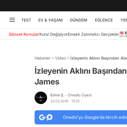
TEST
EV & YAŞAM
GÜNDEM
EĞLENCE
YE
Güncel Konular
Kural Değişiyor
Emekli Zammı
Acı Gerçekler
Haberler
Video
İzleyenin Aklını Başından Al
İzleyenin Aklını Başında
James
Emre Ş.
- Onedio Üyesi
23.03.2018 - 13:25
Onedio’yu Google’da tercih edil