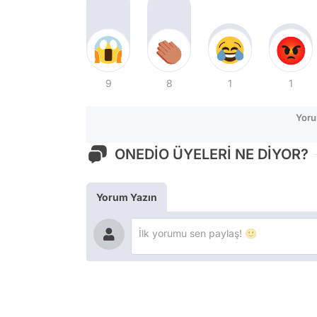
9
8
1
1
Yoru
ONEDİO ÜYELERİ NE DİYOR?
Yorum Yazın