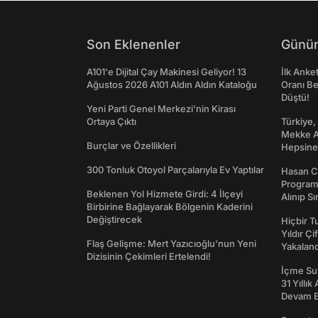
Son Eklenenler
Günün
A101'e Dijital Çay Makinesi Geliyor! 13
İlk Anke
Ağustos 2026 A101 Aldın Aldın Kataloğu
Oranı Be
Düştü!
Yeni Parti Genel Merkezi'nin Kirası
Ortaya Çıktı
Türkiye,
Mekke An
Burçlar ve Özellikleri
Hepsine 
300 Tonluk Otoyol Parçalarıyla Ev Yaptılar
Hasan C
Programı
Beklenen Yol Hizmete Girdi: 4 İlçeyi
Alınıp Sı
Birbirine Bağlayarak Bölgenin Kaderini
Değiştirecek
Hiçbir 
Yıldır Çi
Flaş Gelişme: Mert Yazıcıoğlu'nun Yeni
Yakaland
Dizisinin Çekimleri Ertelendi!
İçme Suy
31 Yıllık
Devam E