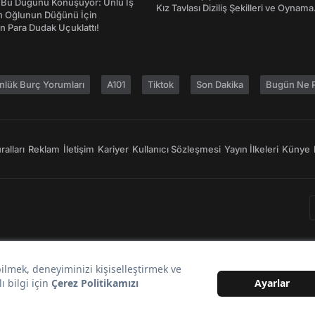
 Bu Düğünü Konuşuyor: Ünlü İş
Kız Tavlası Diziliş Şekilleri ve Oynama
ın Oğlunun Düğünü İçin
Yönleri
 Para Dudak Uçuklattı!
nlük Burç Yorumları
A101
Tiktok
Son Dakika
Bugün Ne P
alları
Reklam
İletişim
Kariyer
Kullanıcı Sözleşmesi
Yayın İlkeleri
Künye
Bir
markasıdır.