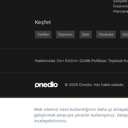
Sosyete
İnsanın
Harcanan
Keşfet
Twitter
Deprem
Zam
Youtube
Gü
Hakkımızda
Geri Bildirim
Gizlilik Politikası
Topluluk Kur
© 2026 Onedio. Her hakkı saklıdır.