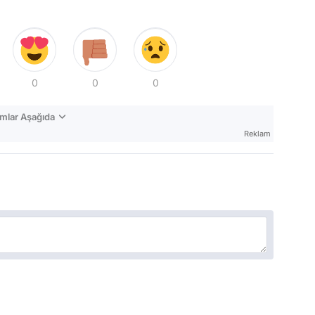
0
0
0
mlar Aşağıda
Reklam