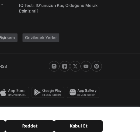
Şifreleri
IQ Testi: IQ'unuzun Kaç Olduğunu Merak
Ettiniz mi?
işirsem
Gezilecek Yerler
RSS