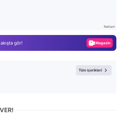
Video
Test
Reklam
Gündem
 akışta gör!
Magazin
Video
Test
Tüm içerikleri
 VER!