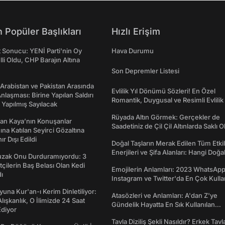
 Popüler Başlıkları
Hızlı Erişim
t Sonucu: YENİ Parti'nin Oy
Hava Durumu
lli Oldu, CHP Barajın Altına
Son Depremler Listesi
 Arabistan ve Pakistan Arasında
Evlilik Yıl Dönümü Sözleri! En Özel
laşması: Birine Yapılan Saldırı
Romantik, Duygusal ve Resimli Evlilik 
Yapılmış Sayılacak
dönümü Mesajları
Rüyada Altın Görmek: Gerçekler de
an Kaya’nın Konuşanlar
Saadetiniz de Çil Çil Altınlarda Saklı Ol
na Katılan Seyirci Gözaltına
nır Dışı Edildi
Doğal Taşların Merak Edilen Tüm Etkil
Enerjileri ve Şifa Alanları: Hangi Doğa
Tuzak Onu Durduramıyordu: 3
Ne İşe Yarar?
ftçilerin Baş Belası Olan Kedi
Emojilerin Anlamları: 2023 WhatsApp
ı
Instagram ve Twitter'da En Çok Kulla
Emojiler ve Anlamları
una Kur'an-ı Kerim Dinletiliyor:
Atasözleri ve Anlamları: A'dan Z'ye
 Alışkanlık, O İlimizde 24 Saat
Gündelik Hayatta En Sık Kullanılan
diyor
Atasözleri ve Anlamları
Tavla Diziliş Şekli Nasıldır? Erkek Tavl