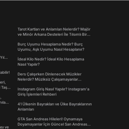
Tarot Kartları ve Anlamları Nelerdir? Majör
ve Minör Arkana Desteleri İle Tılsımlı Bir
Dünyaya Giriş
Burç Uyumu Hesaplama Nedir? Burç
Uyumu, Aşk Uyumu Nasıl Hesaplanır?
Yıl
İdeal Kilo Nedir? İdeal Kilo Hesaplama
Nasıl Yapılır?
abilir!
Ders Çalışırken Dinlenecek Müzikler
Nelerdir? Müziksiz Çalışamayanlar
eri,
Toplanın!
l Taş
Instagram Giriş Nasıl Yapılır? Instagram'a
Giriş İşlemleri Rehberi
,
nılan
41 Ülkenin Bayrakları ve Ülke Bayraklarının
Anlamları
GTA San Andreas Hileleri! Oynamaya
Doyamayanlar İçin Güncel San Andreas
ası ve