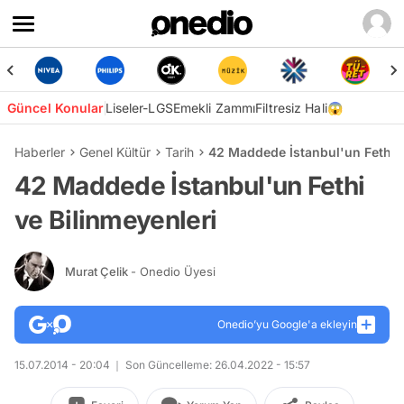
Güncel Konular
Liseler-LGS
Emekli Zammı
Filtresiz Hali😱
Haberler
Genel Kültür
Tarih
42 Maddede İstanbul'un Fethi v
42 Maddede İstanbul'un Fethi
ve Bilinmeyenleri
Murat Çelik
- Onedio Üyesi
Onedio’yu Google'a ekleyin
15.07.2014 - 20:04
Son Güncelleme: 26.04.2022 - 15:57