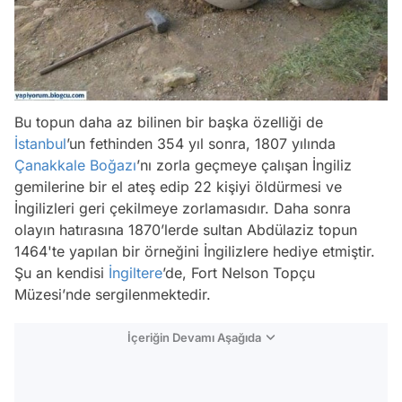
Bu topun daha az bilinen bir başka özelliği de
İstanbul
’un fethinden 354 yıl sonra, 1807 yılında
Çanakkale Boğazı
’nı zorla geçmeye çalışan İngiliz
gemilerine bir el ateş edip 22 kişiyi öldürmesi ve
İngilizleri geri çekilmeye zorlamasıdır. Daha sonra
olayın hatırasına 1870’lerde sultan Abdülaziz topun
1464'te yapılan bir örneğini İngilizlere hediye etmiştir.
Şu an kendisi
İngiltere
’de, Fort Nelson Topçu
Müzesi’nde sergilenmektedir.
İçeriğin Devamı Aşağıda