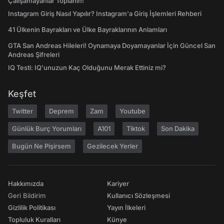
Çalışamayanlar Toplanın!
Instagram Giriş Nasıl Yapılır? Instagram'a Giriş İşlemleri Rehberi
41 Ülkenin Bayrakları ve Ülke Bayraklarının Anlamları
GTA San Andreas Hileleri! Oynamaya Doyamayanlar İçin Güncel San
Andreas Şifreleri
IQ Testi: IQ'unuzun Kaç Olduğunu Merak Ettiniz mi?
Keşfet
Twitter
Deprem
Zam
Youtube
Günlük Burç Yorumları
A101
Tiktok
Son Dakika
Bugün Ne Pişirsem
Gezilecek Yerler
Hakkımızda
Kariyer
Geri Bildirim
Kullanıcı Sözleşmesi
Gizlilik Politikası
Yayın İlkeleri
Topluluk Kuralları
Künye