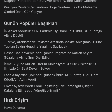
Nagihan Karadere'den Survivor İtirafı! "Ölene Kadar Giderim"
Kuruyan Çimleri Canlandıran Doğal Yöntem: Tek Bir Malzeme
Çimleri Daha Gür Yapıyor
Günün Popüler Başlıkları
İlk Anket Sonucu: YENİ Parti'nin Oy Oranı Belli Oldu, CHP Barajın
Altına Düştü!
Türkiye, Arabistan ve Pakistan Arasında Mekke Anlaşması: Birine
Yapılan Saldırı Hepsine Yapılmış Sayılacak
Hasan Can Kaya’nın Konuşanlar Programına Katılan Seyirci
Gözaltına Alınıp Sınır Dışı Edildi
İçme Suyuna Kur'an-ı Kerim Dinletiliyor: 31 Yıllık Alışkanlık, O
İlimizde 24 Saat Devam Ediyor
Fatih Altaylı’dan Çok Konuşulacak İddia: ROK İtirafçı Oldu Cem
Küçük’ün Adını Verdi
Enver Aysever'den Erdal Beşikçioğlu ve Etimesgut Çıkışı: “Bu
Kafalarla Etimesgut Yönetilebilir mi?”
Hızlı Erişim
Hava Durumu