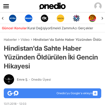
Güncel Konular
Kural Değişiyor
Emekli Zammı
Acı Gerçekler
Haberler
Video
Hindistan'da Sahte Haber Yüzünden Öldürüle
Hindistan'da Sahte Haber
Yüzünden Öldürülen İki Gencin
Hikayesi
Emre Ş.
- Onedio Üyesi
Onedio’yu Google'a ekleyin
13.11.2018 - 12:03