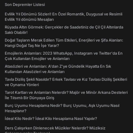
Son Depremler Listesi
Evlilik Yıl Dönümü Sözleri! En Özel Romantik, Duygusal ve Resimli
Evlilik Yıl dönümü Mesajları
Rüyada Altın Görmek: Gerçekler de Saadetiniz de Çil Çil Altınlarda
Saklı Olabilir!
Doğal Taşların Merak Edilen Tüm Etkileri, Enerjileri ve Şifa Alanları:
Hangi Doğal Taş Ne İşe Yarar?
Emojilerin Anlamları: 2023 WhatsApp, Instagram ve Twitter'da En
Çok Kullanılan Emojiler ve Anlamları
Atasözleri ve Anlamları: A'dan Z'ye Gündelik Hayatta En Sık
Kullanılan Atasözleri ve Anlamları
Tavla Diziliş Şekli Nasıldır? Erkek Tavlası ve Kız Tavlası Diziliş Şekilleri
ve Oynama Yönleri
Tarot Kartları ve Anlamları Nelerdir? Majör ve Minör Arkana Desteleri
İle Tılsımlı Bir Dünyaya Giriş
Burç Uyumu Hesaplama Nedir? Burç Uyumu, Aşk Uyumu Nasıl
Hesaplanır?
İdeal Kilo Nedir? İdeal Kilo Hesaplama Nasıl Yapılır?
Ders Çalışırken Dinlenecek Müzikler Nelerdir? Müziksiz