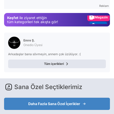
Gündem
Reklam
Magazin
Keşfet
ile ziyaret ettiğin
Video
tüm kategorileri tek akışta gör!
Test
Emre Ş.
Onedio Üyesi
Arkadaşlar bana sövmeyin, annem çok üzülüyor. :(
Tüm içerikleri
Sana Özel Seçtiklerimiz
Daha Fazla Sana Özel İçerikler