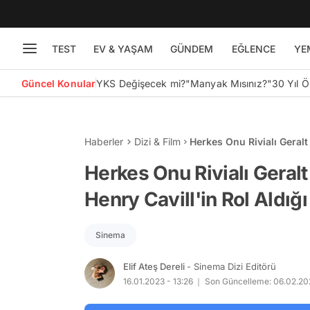
TEST
EV & YAŞAM
GÜNDEM
EĞLENCE
YE
Güncel Konular
YKS Değişecek mi?
"Manyak Mısınız?"
30 Yıl 
Haberler
Dizi & Film
Herkes Onu Rivialı Geralt
En İyi Film ve Diziler
Herkes Onu Rivialı Geral
Henry Cavill'in Rol Aldığı 
Sinema
Elif Ateş Dereli
- Sinema Dizi Editörü
16.01.2023 - 13:26
Son Güncelleme: 06.02.202