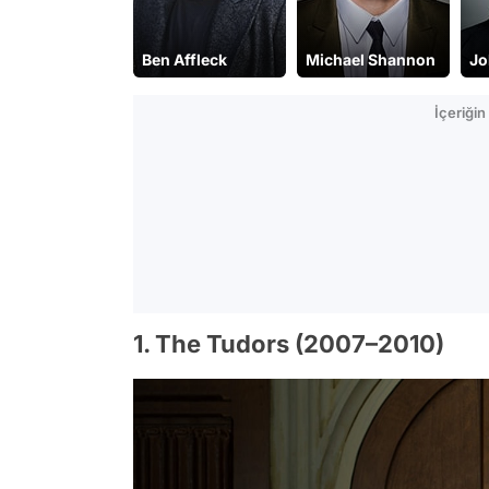
y Pearce
Ben Affleck
Michael Shannon
Jo
İçeriği
1. The Tudors (2007–2010)