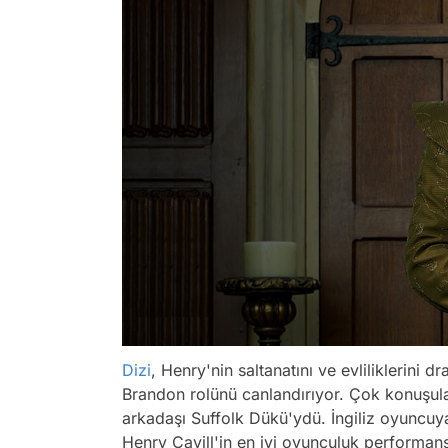
Dizi
, Henry'nin saltanatını ve evliliklerini d
Brandon rolünü canlandırıyor. Çok konuşulan
arkadaşı Suffolk Dükü'ydü. İngiliz oyuncuy
Henry Cavill'in en iyi oyunculuk performans