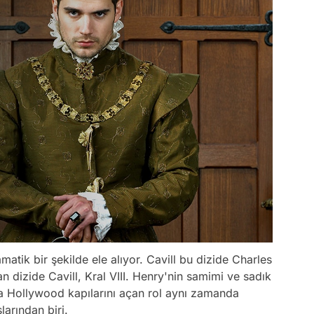
ramatik bir şekilde ele alıyor. Cavill bu dizide Charles
 dizide Cavill, Kral VIII. Henry'nin samimi ve sadık
a Hollywood kapılarını açan rol aynı zamanda
larından biri.