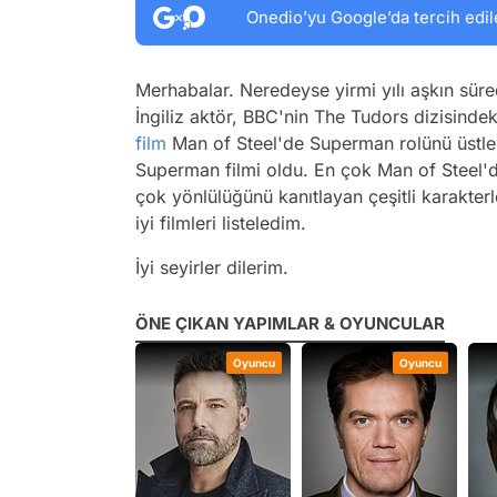
Onedio’yu Google’da tercih edil
Merhabalar. Neredeyse yirmi yılı aşkın süred
İngiliz aktör, BBC'nin The Tudors dizisinde
film
Man of Steel'de Superman rolünü üstlen
Superman filmi oldu. En çok Man of Steel'dek
çok yönlülüğünü kanıtlayan çeşitli karakterl
iyi filmleri listeledim.
İyi seyirler dilerim.
ÖNE ÇIKAN YAPIMLAR & OYUNCULAR
Oyuncu
Oyuncu
Oyuncu