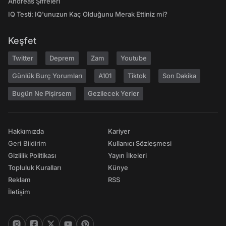
Andreas Şifreleri
IQ Testi: IQ'unuzun Kaç Olduğunu Merak Ettiniz mi?
Keşfet
Twitter
Deprem
Zam
Youtube
Günlük Burç Yorumları
A101
Tiktok
Son Dakika
Bugün Ne Pişirsem
Gezilecek Yerler
Hakkımızda
Kariyer
Geri Bildirim
Kullanıcı Sözleşmesi
Gizlilik Politikası
Yayın İlkeleri
Topluluk Kuralları
Künye
Reklam
RSS
İletişim