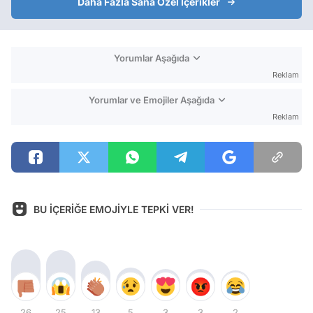
Daha Fazla Sana Özel İçerikler
Yorumlar Aşağıda
Reklam
Yorumlar ve Emojiler Aşağıda
Reklam
BU İÇERİĞE EMOJİYLE TEPKİ VER!
26
25
13
5
3
3
2