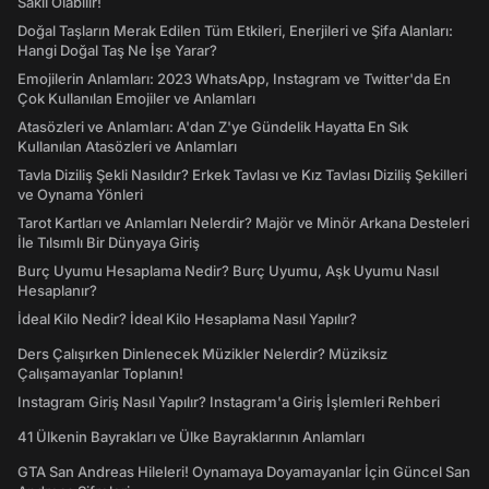
Saklı Olabilir!
Doğal Taşların Merak Edilen Tüm Etkileri, Enerjileri ve Şifa Alanları:
Hangi Doğal Taş Ne İşe Yarar?
Emojilerin Anlamları: 2023 WhatsApp, Instagram ve Twitter'da En
Çok Kullanılan Emojiler ve Anlamları
Atasözleri ve Anlamları: A'dan Z'ye Gündelik Hayatta En Sık
Kullanılan Atasözleri ve Anlamları
Tavla Diziliş Şekli Nasıldır? Erkek Tavlası ve Kız Tavlası Diziliş Şekilleri
ve Oynama Yönleri
Tarot Kartları ve Anlamları Nelerdir? Majör ve Minör Arkana Desteleri
İle Tılsımlı Bir Dünyaya Giriş
Burç Uyumu Hesaplama Nedir? Burç Uyumu, Aşk Uyumu Nasıl
Hesaplanır?
İdeal Kilo Nedir? İdeal Kilo Hesaplama Nasıl Yapılır?
Ders Çalışırken Dinlenecek Müzikler Nelerdir? Müziksiz
Çalışamayanlar Toplanın!
Instagram Giriş Nasıl Yapılır? Instagram'a Giriş İşlemleri Rehberi
41 Ülkenin Bayrakları ve Ülke Bayraklarının Anlamları
GTA San Andreas Hileleri! Oynamaya Doyamayanlar İçin Güncel San