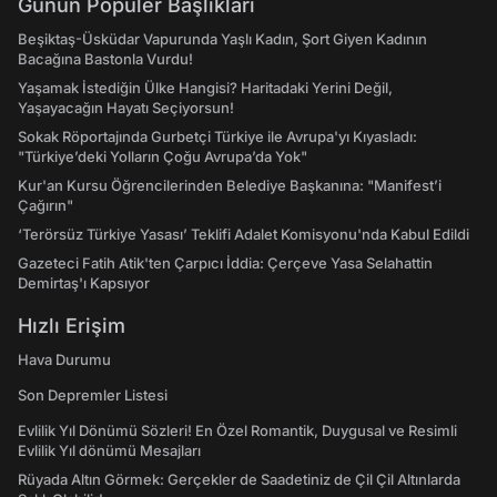
Günün Popüler Başlıkları
Beşiktaş-Üsküdar Vapurunda Yaşlı Kadın, Şort Giyen Kadının
Bacağına Bastonla Vurdu!
Yaşamak İstediğin Ülke Hangisi? Haritadaki Yerini Değil,
Yaşayacağın Hayatı Seçiyorsun!
Sokak Röportajında Gurbetçi Türkiye ile Avrupa'yı Kıyasladı:
"Türkiye’deki Yolların Çoğu Avrupa’da Yok"
Kur'an Kursu Öğrencilerinden Belediye Başkanına: "Manifest’i
Çağırın"
‘Terörsüz Türkiye Yasası’ Teklifi Adalet Komisyonu'nda Kabul Edildi
Gazeteci Fatih Atik'ten Çarpıcı İddia: Çerçeve Yasa Selahattin
Demirtaş'ı Kapsıyor
Hızlı Erişim
Hava Durumu
Son Depremler Listesi
Evlilik Yıl Dönümü Sözleri! En Özel Romantik, Duygusal ve Resimli
Evlilik Yıl dönümü Mesajları
Rüyada Altın Görmek: Gerçekler de Saadetiniz de Çil Çil Altınlarda