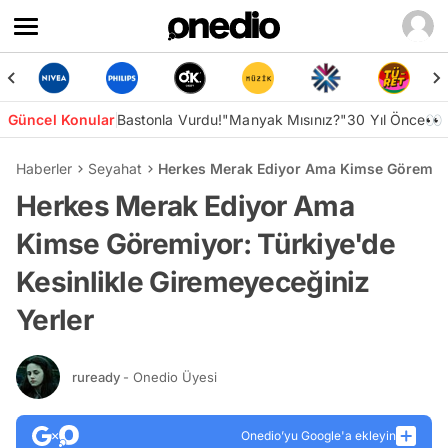
Güncel Konular
Bastonla Vurdu!
"Manyak Mısınız?"
30 Yıl Önce👀
Haberler
Seyahat
Herkes Merak Ediyor Ama Kimse Göremiyor
Herkes Merak Ediyor Ama
Kimse Göremiyor: Türkiye'de
Kesinlikle Giremeyeceğiniz
Yerler
ruready
- Onedio Üyesi
Onedio’yu Google'a ekleyin