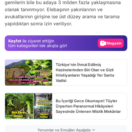
gemilerin bile bu adaya 3 milden fazla yaklaşmasına
Video
olanak tanınmıyor. Elebaşının yakınlarının ve
Test
avukatlarının girişine ise üst düzey arama ve tarama
yapıldıktan sonra izin veriliyor.
Gündem
Magazin
Keşfet
ile ziyaret ettiğin
Video
tüm kategorileri tek akışta gör!
Test
Türkiye'nin İhmal Edilmiş
Hazinelerinden Biri Olan ve Gizli
Hristiyanların Yaşadığı Yer Santa
Vadisi
Bu İçeriği Gece Okumayın! Tüyler
Ürperten Paranormal Hikâyeleri
Sayesinde Ünlenen Mistik Mekânlar
Yorumlar ve Emojiler Aşağıda