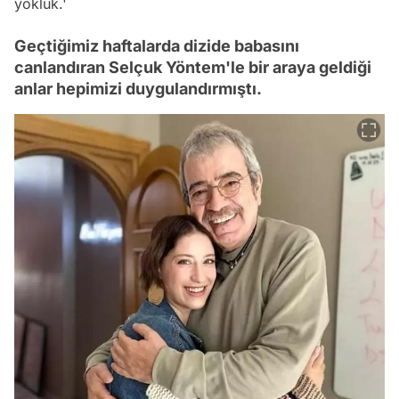
yokluk.'
Geçtiğimiz haftalarda dizide babasını
canlandıran Selçuk Yöntem'le bir araya geldiği
anlar hepimizi duygulandırmıştı.