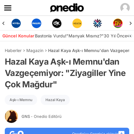
Güncel Konular
Bastonla Vurdu!
"Manyak Mısınız?"
30 Yıl Önce👀
Haberler
Magazin
Hazal Kaya Aşk-ı Memnu'dan Vazgeçemiyo
Hazal Kaya Aşk-ı Memnu'dan
Vazgeçemiyor: "Ziyagiller Yine
Çok Mağdur"
Aşk-ı Memnu
Hazal Kaya
GNS
- Onedio Editörü
Onedio’yu Google'a ekleyin