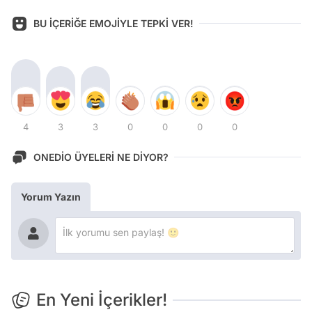
BU İÇERİĞE EMOJİYLE TEPKİ VER!
4
3
3
0
0
0
0
ONEDİO ÜYELERİ NE DİYOR?
Yorum Yazın
En Yeni İçerikler!