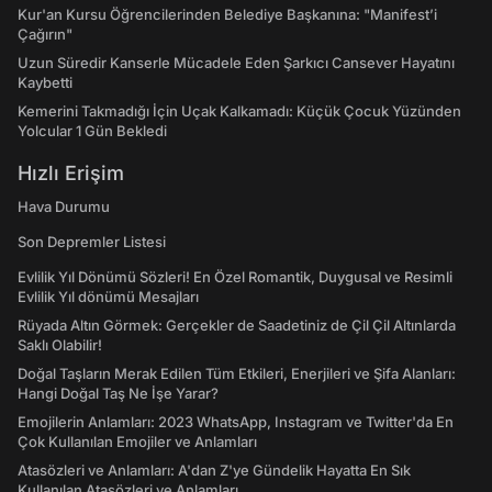
Kur'an Kursu Öğrencilerinden Belediye Başkanına: "Manifest’i
Çağırın"
Uzun Süredir Kanserle Mücadele Eden Şarkıcı Cansever Hayatını
Kaybetti
Kemerini Takmadığı İçin Uçak Kalkamadı: Küçük Çocuk Yüzünden
Yolcular 1 Gün Bekledi
Hızlı Erişim
Hava Durumu
Son Depremler Listesi
Evlilik Yıl Dönümü Sözleri! En Özel Romantik, Duygusal ve Resimli
Evlilik Yıl dönümü Mesajları
Rüyada Altın Görmek: Gerçekler de Saadetiniz de Çil Çil Altınlarda
Saklı Olabilir!
Doğal Taşların Merak Edilen Tüm Etkileri, Enerjileri ve Şifa Alanları:
Hangi Doğal Taş Ne İşe Yarar?
Emojilerin Anlamları: 2023 WhatsApp, Instagram ve Twitter'da En
Çok Kullanılan Emojiler ve Anlamları
Atasözleri ve Anlamları: A'dan Z'ye Gündelik Hayatta En Sık
Kullanılan Atasözleri ve Anlamları