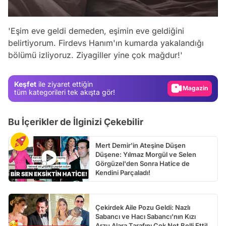
Video
'Eşim eve geldi demeden, eşimin eve geldiğini
Test
belirtiyorum. Firdevs Hanım'ın kumarda yakalandığı
bölümü izliyoruz. Ziyagiller yine çok mağdur!'
Gündem
Magazin
Keşfet
ile ziyaret ettiğin
Video
tüm kategorileri tek akışta gör!
Test
Bu İçerikler de İlginizi Çekebilir
Mert Demir'in Ateşine Düşen
Düşene: Yılmaz Morgül ve Selen
Görgüzel'den Sonra Hatice de
Kendini Parçaladı!
Çekirdek Aile Pozu Geldi: Nazlı
Sabancı ve Hacı Sabancı'nın Kızı
Arzu Alara Tarafını Çok Net Belli Etti!