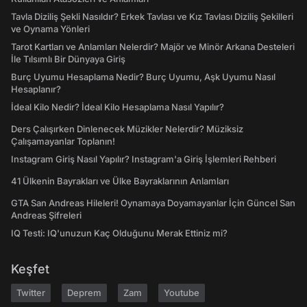
Tavla Diziliş Şekli Nasıldır? Erkek Tavlası ve Kız Tavlası Diziliş Şekilleri
ve Oynama Yönleri
Tarot Kartları ve Anlamları Nelerdir? Majör ve Minör Arkana Desteleri
İle Tılsımlı Bir Dünyaya Giriş
Burç Uyumu Hesaplama Nedir? Burç Uyumu, Aşk Uyumu Nasıl
Hesaplanır?
İdeal Kilo Nedir? İdeal Kilo Hesaplama Nasıl Yapılır?
Ders Çalışırken Dinlenecek Müzikler Nelerdir? Müziksiz
Çalışamayanlar Toplanın!
Instagram Giriş Nasıl Yapılır? Instagram'a Giriş İşlemleri Rehberi
41 Ülkenin Bayrakları ve Ülke Bayraklarının Anlamları
GTA San Andreas Hileleri! Oynamaya Doyamayanlar İçin Güncel San
Andreas Şifreleri
IQ Testi: IQ'unuzun Kaç Olduğunu Merak Ettiniz mi?
Keşfet
Twitter
Deprem
Zam
Youtube