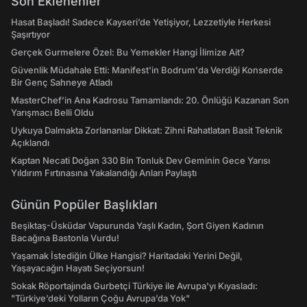
Son Eklenenler
Hasat Başladı! Sadece Kayseri’de Yetişiyor, Lezzetiyle Herkesi
Şaşırtıyor
Gerçek Gurmelere Özel: Bu Yemekler Hangi İlimize Ait?
Güvenlik Müdahale Etti: Manifest'in Bodrum'da Verdiği Konserde
Bir Genç Sahneye Atladı
MasterChef’in Ana Kadrosu Tamamlandı: 20. Önlüğü Kazanan Son
Yarışmacı Belli Oldu
Uykuya Dalmakta Zorlananlar Dikkat: Zihni Rahatlatan Basit Teknik
Açıklandı
Kaptan Necati Doğan 330 Bin Tonluk Dev Geminin Gece Yarısı
Yıldırım Fırtınasına Yakalandığı Anları Paylaştı
Günün Popüler Başlıkları
Beşiktaş-Üsküdar Vapurunda Yaşlı Kadın, Şort Giyen Kadının
Bacağına Bastonla Vurdu!
Yaşamak İstediğin Ülke Hangisi? Haritadaki Yerini Değil,
Yaşayacağın Hayatı Seçiyorsun!
Sokak Röportajında Gurbetçi Türkiye ile Avrupa'yı Kıyasladı:
"Türkiye’deki Yolların Çoğu Avrupa’da Yok"