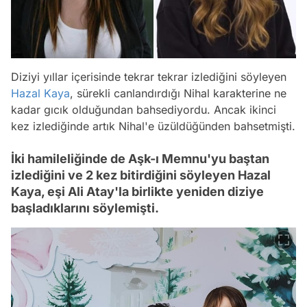
Diziyi yıllar içerisinde tekrar tekrar izlediğini söyleyen
Hazal Kaya
, sürekli canlandırdığı Nihal karakterine ne
kadar gıcık olduğundan bahsediyordu. Ancak ikinci
kez izlediğinde artık Nihal'e üzüldüğünden bahsetmişti.
İki hamileliğinde de Aşk-ı Memnu'yu baştan
izlediğini ve 2 kez bitirdiğini söyleyen Hazal
Kaya, eşi Ali Atay'la birlikte yeniden diziye
başladıklarını söylemişti.