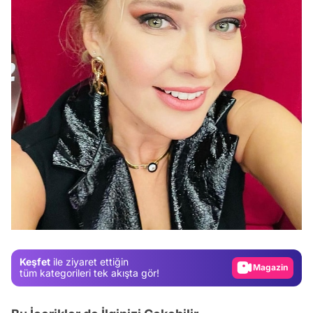
Video
Test
Gündem
Magazin
Keşfet
ile ziyaret ettiğin
Video
tüm kategorileri tek akışta gör!
Test