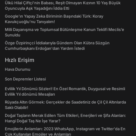
Ülkü Hilal Çiftçi'nin Babası, Reşit Olmayan Kızının 10 Yaş Büyük
Oyuncuyla Aşk Yaşadığını İddia Etti
Google'ın Yapay Zeka Biriminin Başındaki Türk: Koray
Kavukçuoğlu'nu Tanıyalım!
Milli Dayanışma ve Toplumsal Bütünleşme Kanun Teklifi Meclis’e
Sunuldu
Özge Özpirinçci İddialarıyla Gündem Olan Kübra Süzgün
Cumhurbaşkanı Erdoğan'dan Yardım İstedi
Hızlı Erişim
Hava Durumu
Son Depremler Listesi
Evlilik Yıl Dönümü Sözleri! En Özel Romantik, Duygusal ve Resimli
Evlilik Yıl dönümü Mesajları
Rüyada Altın Görmek: Gerçekler de Saadetiniz de Çil Çil Altınlarda
Saklı Olabilir!
Doğal Taşların Merak Edilen Tüm Etkileri, Enerjileri ve Şifa Alanları:
Hangi Doğal Taş Ne İşe Yarar?
Emojilerin Anlamları: 2023 WhatsApp, Instagram ve Twitter'da En
Çok Kullanılan Emojiler ve Anlamları