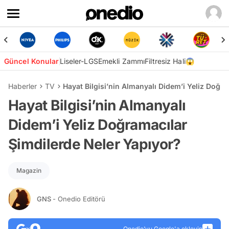
Güncel Konular
Liseler-LGS
Emekli Zammı
Filtresiz Hali😱
Haberler
TV
Hayat Bilgisi’nin Almanyalı Didem’i Yeliz Doğr
Hayat Bilgisi’nin Almanyalı
Didem’i Yeliz Doğramacılar
Şimdilerde Neler Yapıyor?
Magazin
GNS
- Onedio Editörü
Onedio’yu Google'a ekleyin