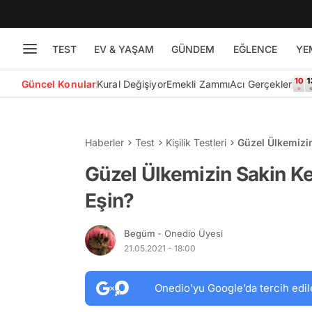
TEST
EV & YAŞAM
GÜNDEM
EĞLENCE
YE
Güncel Konular
Kural Değişiyor
Emekli Zammı
Acı Gerçekler
Haberler
Test
Kişilik Testleri
Güzel Ülkemizi
Güzel Ülkemizin Sakin Ke
Eşin?
Begüm
- Onedio Üyesi
21.05.2021 - 18:00
Onedio’yu Google’da tercih edil