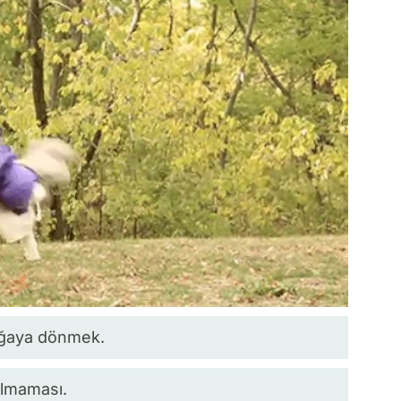
oğaya dönmek.
lmaması.